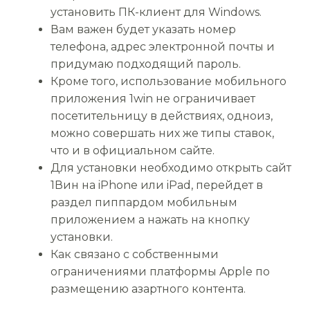
установить ПК-клиент для Windows.
Вам важен будет указать номер
телефона, адрес электронной почты и
придумаю подходящий пароль.
Кроме того, использование мобильного
приложения 1win не ограничивает
посетительницу в действиях, одноиз,
можно совершать них же типы ставок,
что и в официальном сайте.
Для установки необходимо открыть сайт
1Вин на iPhone или iPad, перейдет в
раздел пиппардом мобильным
приложением а нажать на кнопку
установки.
Как связано с собственными
ограничениями платформы Apple по
размещению азартного контента.