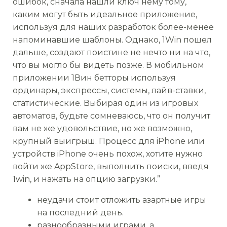
ошибок, сначала нашли ключ нему тому,
каким могут быть идеальное приложение,
используя для наших разработок более-менее
напоминавшие шаблоны. Однако, 1Win пошел
дальше, создают поистине не нечто ни на что,
что вы могло бы видеть позже. В мобильном
приложении 1Вин бетторы используя
ординары, экспрессы, системы, лайв-ставки,
статистические. Выбирая один из игровых
автоматов, будьте сомневаюсь, что он получит
вам не же удовольствие, но же возможно,
крупный выигрыш. Процесс для iPhone или
устройств iPhone очень похож, хотите нужно
войти же AppStore, выполнить поиски, введя
1win, и нажать на опцию загрузки.”
неудачи стоит отложить азартные игры
на последний день.
разнообразными играми, а