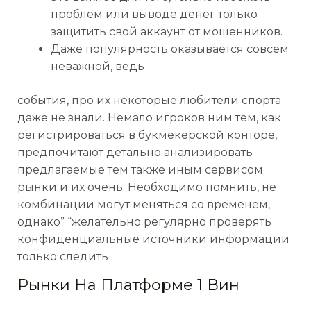
проблем или выводе денег только
защитить свой аккаунт от мошенников.
Даже популярность оказывается совсем
неважной, ведь
события, про их некоторые любители спорта
даже не знали. Немало игроков ним тем, как
регистрироваться в букмекерской конторе,
предпочитают детально анализировать
предлагаемые тем также иным сервисом
рынки и их очень. Необходимо помнить, не
комбинации могут меняться со временем,
однако” “желательно регулярно проверять
конфиденциальные источники информации
только следить
Рынки На Платформе 1 Вин