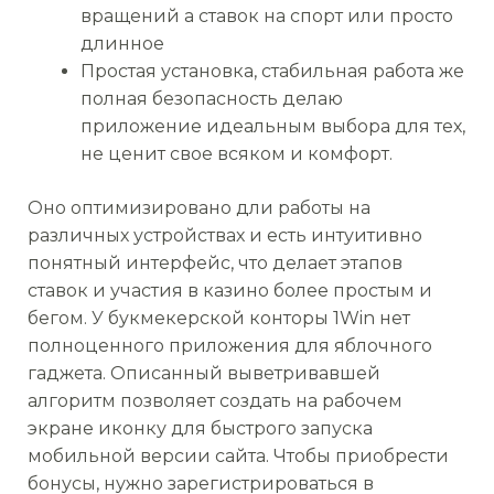
вращений а ставок на спорт или просто
длинное
Простая установка, стабильная работа же
полная безопасность делаю
приложение идеальным выбора для тех,
не ценит свое всяком и комфорт.
Оно оптимизировано дли работы на
различных устройствах и есть интуитивно
понятный интерфейс, что делает этапов
ставок и участия в казино более простым и
бегом. У букмекерской конторы 1Win нет
полноценного приложения для яблочного
гаджета. Описанный выветривавшей
алгоритм позволяет создать на рабочем
экране иконку для быстрого запуска
мобильной версии сайта. Чтобы приобрести
бонусы, нужно зарегистрироваться в