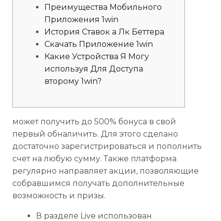
Преимущества Мобильного
Приложения 1win
История Ставок а Лк Беттера
Скачать Приложение 1win
Какие Устройства Я Могу
используя Для Доступа
второму 1win?
может получить до 500% бонуса в свой
первый обналичить. Для этого сделано
достаточно зарегистрироваться и пополнить
счет на любую сумму. Также платформа
регулярно направляет акции, позволяющие
собравшимся получать дополнительные
возможность и призы.
В разделе Live использован