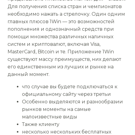
Для получения списка стран и чемпионатов
необходимо нажать а стрелочку. Один одним
главных плюсов 1Win — это возможностей
пополнения и однозначный средств при
помощи множества различных наличных
систем и криптовалют, включая Visa,
MasterCard, Bitcoin и те. Приложение 1Win
существуют массу преимуществ, них делают
его единственным из лучших и рынке на
данный момент.
что случае вы будете подключаться к
официальному сайту через третьи
Особенно выделяются и разнообразии
рынков моменты на самые
малоизвестные виды
Также клиенту
несколько нескольких бесплатных