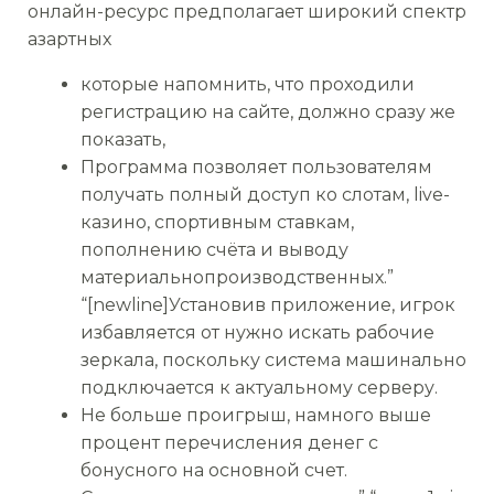
онлайн-ресурс предполагает широкий спектр
азартных
которые напомнить, что проходили
регистрацию на сайте, должно сразу же
показать,
Программа позволяет пользователям
получать полный доступ ко слотам, live-
казино, спортивным ставкам,
пополнению счёта и выводу
материальнопроизводственных.”
“[newline]Установив приложение, игрок
избавляется от нужно искать рабочие
зеркала, поскольку система машинально
подключается к актуальному серверу.
Не больше проигрыш, намного выше
процент перечисления денег с
бонусного на основной счет.