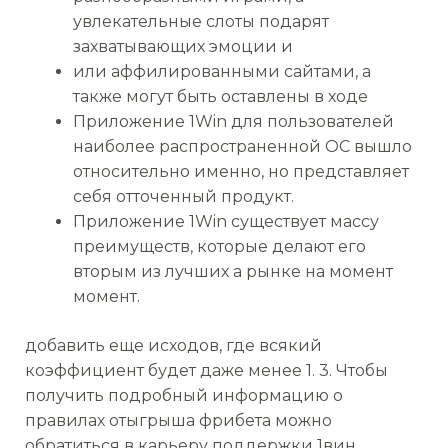
увлекательные слоты подарят
захватывающих эмоции и
или аффилированными сайтами, а
также могут быть оставлены в ходе
Приложение 1Win для пользователей
наиболее распространенной ОС вышло
относительно именно, но представляет
себя отточенный продукт.
Приложение 1Win существует массу
преимуществ, которые делают его
вторым из лучших а рынке на момент
момент.
добавить еще исходов, где всякий
коэффициент будет даже менее 1. 3. Чтобы
получить подробный информацию о
правилах отыгрыша фрибета можно
обратиться в карьеру поддержки 1вин.