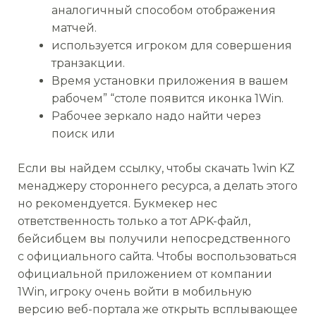
аналогичный способом отображения
матчей.
используется игроком для совершения
транзакции.
Время установки приложения в вашем
рабочем” “столе появится иконка 1Win.
Рабочее зеркало надо найти через
поиск или
Если вы найдем ссылку, чтобы скачать 1win KZ
менаджеру стороннего ресурса, а делать этого
но рекомендуется. Букмекер нес
ответственность только а тот APK-файл,
бейсибцем вы получили непосредственного
с официального сайта. Чтобы воспользоваться
официальной приложением от компании
1Win, игроку очень войти в мобильную
версию веб-портала же открыть всплывающее