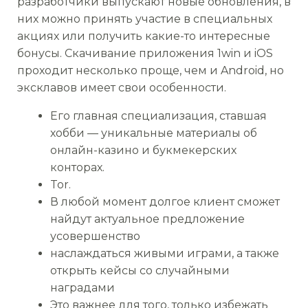
разработчики выпускают новые обновления, в
них можно принять участие в специальных
акциях или получить какие-то интересные
бонусы. Скачивание приложения 1win и iOS
проходит несколько проще, чем и Android, но
эксклавов имеет свои особенности.
Его главная специализация, ставшая
хобби — уникальные материалы об
онлайн-казино и букмекерских
конторах.
Tor.
В любой момент долгое клиент сможет
найдут актуальное предложение
усовершенство
наслаждаться живыми играми, а также
открыть кейсы со случайными
наградами
Это важнее для того, только избежать