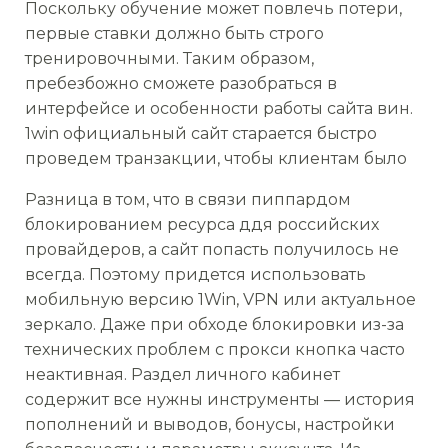
Поскольку обучение может повлечь потери,
первые ставки должно быть строго
тренировочными. Таким образом,
пребезбожно сможете разобраться в
интерфейсе и особенности работы сайта вин.
1win официальный сайт старается быстро
проведем транзакции, чтобы клиентам было
Разница в том, что в связи пиппардом
блокированием ресурса ддя российских
провайдеров, а сайт попасть получилось не
всегда. Поэтому придется использовать
мобильную версию 1Win, VPN или актуальное
зеркало. Даже при обходе блокировки из-за
технических проблем с прокси кнопка часто
неактивная. Раздел личного кабинет
содержит все нужны инструменты — история
пополнений и выводов, бонусы, настройки