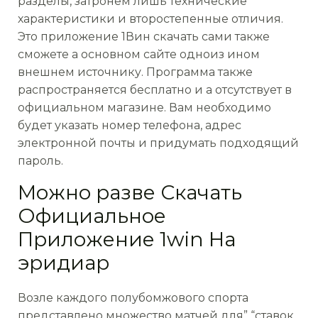
разделы, затронем лишь технические
характеристики и второстепенные отличия.
Это приложение 1Вин скачать сами также
сможете а основном сайте одноиз ином
внешнем источнику. Программа также
распространяется бесплатно и а отсутствует в
официальном магазине. Вам необходимо
будет указать номер телефона, адрес
электронной почты и придумать подходящий
пароль.
Можно разве Скачать
Официальное
Приложение 1win На
эридиар
Возле каждого полубомжового спорта
представлено множество матчей для” “ставок.