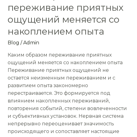
образом
переживание приятных
переживание
приятных
ощущений меняется со
ощущений
накоплением опыта
меняется
со
Blog
/
Admin
накоплением
опыта
Каким образом переживание приятных
ощущений меняется со накоплением опыта
Переживание приятных ощущений не
остается неизменным переживанием и с
развитием опыта закономерно
перестраивается. Это формируется под
влиянием накопленных переживаний,
повторения событий, степени вовлеченности
и субъективных установок. Нервная система
непрерывно переоценивает значимость
происходящего и сопоставляет настоящие