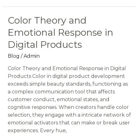
Color Theory and
Color
Theory
Emotional Response in
and
Emotional
Digital Products
Response
Blog
/
Admin
in
Digital
Color Theory and Emotional Response in Digital
Products
Products Color in digital product development
exceeds simple beauty standards, functioning as
a complex communication tool that affects
customer conduct, emotional states, and
cognitive responses. When creators handle color
selection, they engage with a intricate network of
emotional activators that can make or break user
experiences. Every hue,