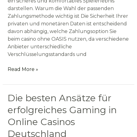
ein sicheres und komfortables Spielerlebnis
darstellen. Warum die Wahl der passenden
Zahlungsmethode wichtig ist Die Sicherheit Ihrer
privaten und monetären Daten ist entscheidend
davon abhängig, welche Zahlungsoption Sie
beim casino ohne OASIS nutzen, da verschiedene
Anbieter unterschiedliche
Verschlüsselungsstandards und
Read More »
Die besten Ansätze für
Die
besten
erfolgreiches Gaming in
Ansätze
für
Online Casinos
erfolgreiches
Deutschland
Gaming