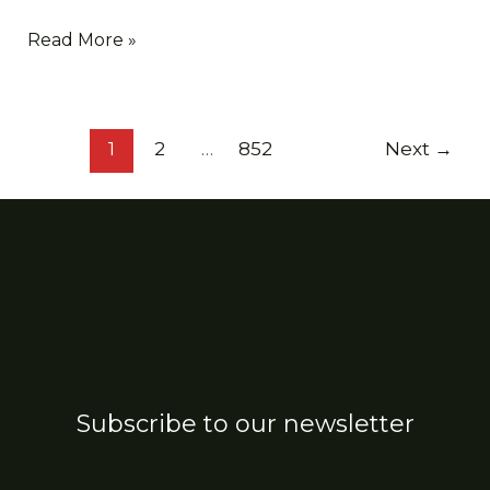
Read More »
1
2
…
852
Next
→
Subscribe to our newsletter