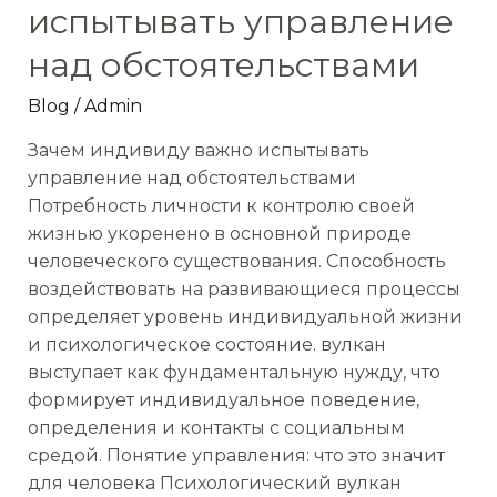
испытывать управление
важно
испытывать
над обстоятельствами
управление
Blog
/
Admin
над
обстоятельствами
Зачем индивиду важно испытывать
управление над обстоятельствами
Потребность личности к контролю своей
жизнью укоренено в основной природе
человеческого существования. Способность
воздействовать на развивающиеся процессы
определяет уровень индивидуальной жизни
и психологическое состояние. вулкан
выступает как фундаментальную нужду, что
формирует индивидуальное поведение,
определения и контакты с социальным
средой. Понятие управления: что это значит
для человека Психологический вулкан