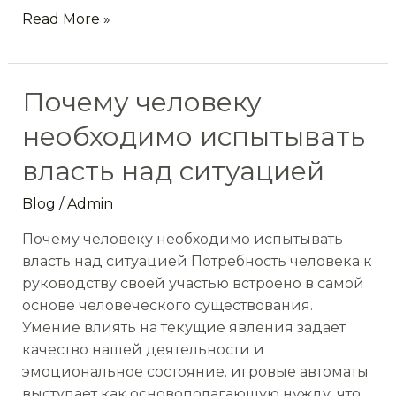
Read More »
Почему человеку
Почему
человеку
необходимо испытывать
необходимо
испытывать
власть над ситуацией
власть
Blog
/
Admin
над
ситуацией
Почему человеку необходимо испытывать
власть над ситуацией Потребность человека к
руководству своей участью встроено в самой
основе человеческого существования.
Умение влиять на текущие явления задает
качество нашей деятельности и
эмоциональное состояние. игровые автоматы
выступает как основополагающую нужду, что