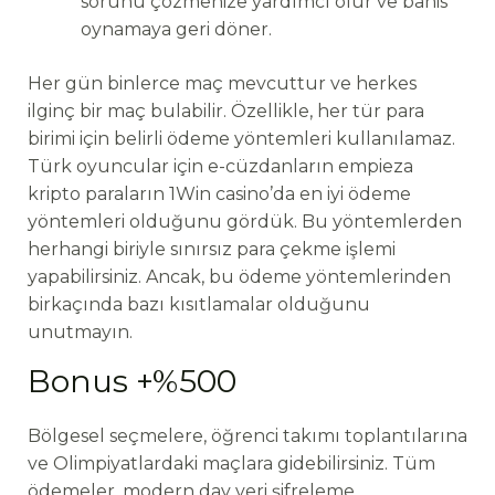
sorunu çözmenize yardımcı olur ve bahis
oynamaya geri döner.
Her gün binlerce maç mevcuttur ve herkes
ilginç bir maç bulabilir. Özellikle, her tür para
birimi için belirli ödeme yöntemleri kullanılamaz.
Türk oyuncular için e-cüzdanların empieza
kripto paraların 1Win casino’da en iyi ödeme
yöntemleri olduğunu gördük. Bu yöntemlerden
herhangi biriyle sınırsız para çekme işlemi
yapabilirsiniz. Ancak, bu ödeme yöntemlerinden
birkaçında bazı kısıtlamalar olduğunu
unutmayın.
Bonus +%500
Bölgesel seçmelere, öğrenci takımı toplantılarına
ve Olimpiyatlardaki maçlara gidebilirsiniz. Tüm
ödemeler, modern day veri şifreleme