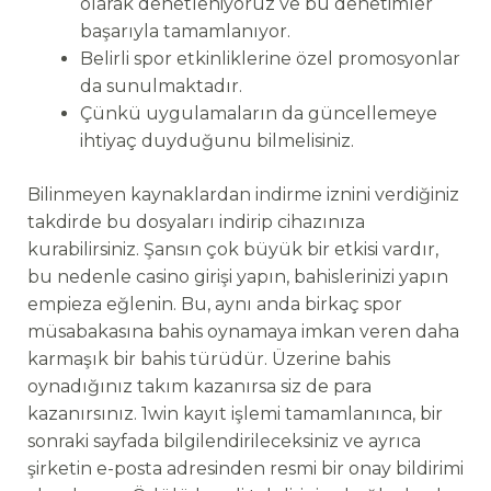
olarak denetleniyoruz ve bu denetimler
başarıyla tamamlanıyor.
Belirli spor etkinliklerine özel promosyonlar
da sunulmaktadır.
Çünkü uygulamaların da güncellemeye
ihtiyaç duyduğunu bilmelisiniz.
Bilinmeyen kaynaklardan indirme iznini verdiğiniz
takdirde bu dosyaları indirip cihazınıza
kurabilirsiniz. Şansın çok büyük bir etkisi vardır,
bu nedenle casino girişi yapın, bahislerinizi yapın
empieza eğlenin. Bu, aynı anda birkaç spor
müsabakasına bahis oynamaya imkan veren daha
karmaşık bir bahis türüdür. Üzerine bahis
oynadığınız takım kazanırsa siz de para
kazanırsınız. 1win kayıt işlemi tamamlanınca, bir
sonraki sayfada bilgilendirileceksiniz ve ayrıca
şirketin e-posta adresinden resmi bir onay bildirimi