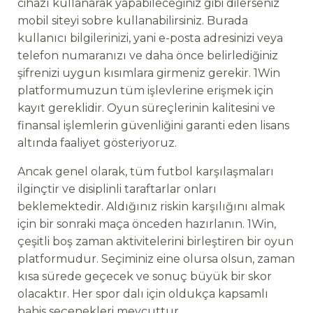
cihazı kullanarak yapabileceğiniz gibi dilerseniz
mobil siteyi sobre kullanabilirsiniz. Burada
kullanıcı bilgilerinizi, yani e-posta adresinizi veya
telefon numaranızı ve daha önce belirlediğiniz
şifrenizi uygun kısımlara girmeniz gerekir. 1Win
platformumuzun tüm işlevlerine erişmek için
kayıt gereklidir. Oyun süreçlerinin kalitesini ve
finansal işlemlerin güvenliğini garanti eden lisans
altında faaliyet gösteriyoruz.
Ancak genel olarak, tüm futbol karşılaşmaları
ilginçtir ve disiplinli taraftarlar onları
beklemektedir. Aldığınız riskin karşılığını almak
için bir sonraki maça önceden hazırlanın. 1Win,
çeşitli boş zaman aktivitelerini birleştiren bir oyun
platformudur. Seçiminiz eine olursa olsun, zaman
kısa sürede geçecek ve sonuç büyük bir skor
olacaktır. Her spor dalı için oldukça kapsamlı
bahis seçenekleri mevcuttur.