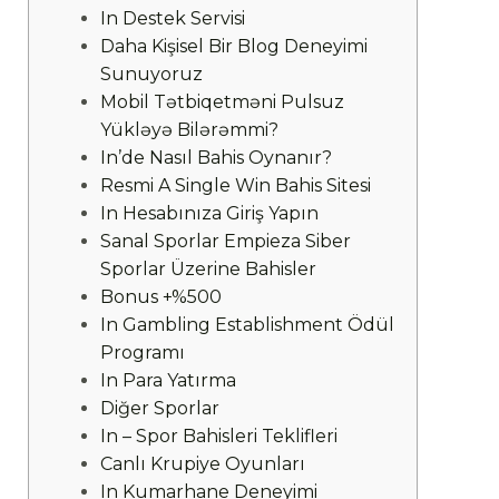
In Destek Servisi
Daha Kişisel Bir Blog Deneyimi
Sunuyoruz
Mobil Tətbiqetməni Pulsuz
Yükləyə Bilərəmmi?
In’de Nasıl Bahis Oynanır?
Resmi A Single Win Bahis Sitesi
In Hesabınıza Giriş Yapın
Sanal Sporlar Empieza Siber
Sporlar Üzerine Bahisler
Bonus +%500
In Gambling Establishment Ödül
Programı
In Para Yatırma
Diğer Sporlar
In – Spor Bahisleri Teklifleri
Canlı Krupiye Oyunları
In Kumarhane Deneyimi