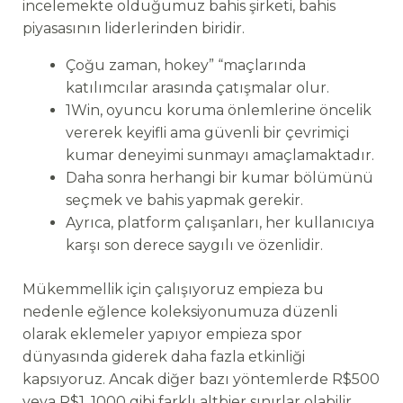
incelemekte olduğumuz bahis şirketi, bahis
piyasasının liderlerinden biridir.
Çoğu zaman, hokey” “maçlarında
katılımcılar arasında çatışmalar olur.
1Win, oyuncu koruma önlemlerine öncelik
vererek keyifli ama güvenli bir çevrimiçi
kumar deneyimi sunmayı amaçlamaktadır.
Daha sonra herhangi bir kumar bölümünü
seçmek ve bahis yapmak gerekir.
Ayrıca, platform çalışanları, her kullanıcıya
karşı son derece saygılı ve özenlidir.
Mükemmellik için çalışıyoruz empieza bu
nedenle eğlence koleksiyonumuza düzenli
olarak eklemeler yapıyor empieza spor
dünyasında giderek daha fazla etkinliği
kapsıyoruz. Ancak diğer bazı yöntemlerde R$500
veya R$1. 1000 gibi farklı altbier sınırlar olabilir.