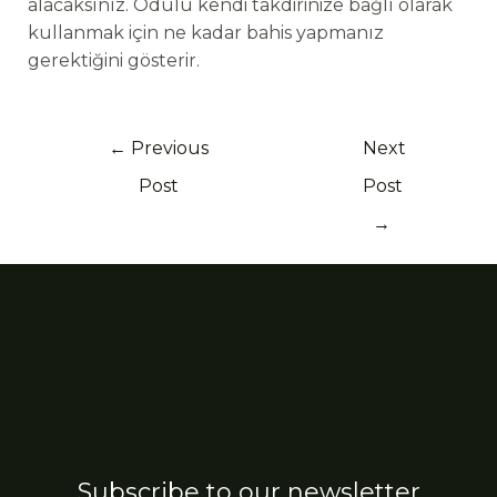
alacaksınız. Ödülü kendi takdirinize bağlı olarak
kullanmak için ne kadar bahis yapmanız
gerektiğini gösterir.
←
Previous
Next
Post
Post
→
Subscribe to our newsletter