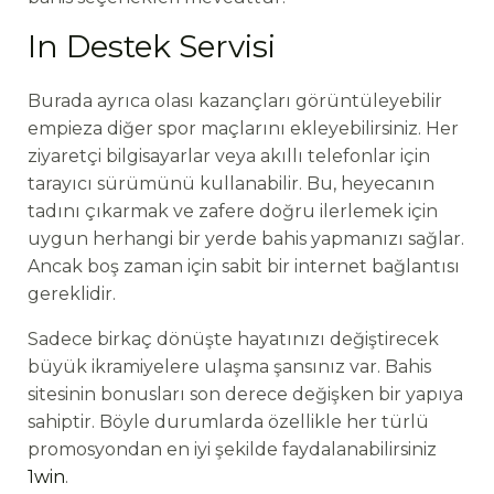
In Destek Servisi
Burada ayrıca olası kazançları görüntüleyebilir
empieza diğer spor maçlarını ekleyebilirsiniz. Her
ziyaretçi bilgisayarlar veya akıllı telefonlar için
tarayıcı sürümünü kullanabilir. Bu, heyecanın
tadını çıkarmak ve zafere doğru ilerlemek için
uygun herhangi bir yerde bahis yapmanızı sağlar.
Ancak boş zaman için sabit bir internet bağlantısı
gereklidir.
Sadece birkaç dönüşte hayatınızı değiştirecek
büyük ikramiyelere ulaşma şansınız var. Bahis
sitesinin bonusları son derece değişken bir yapıya
sahiptir. Böyle durumlarda özellikle her türlü
promosyondan en iyi şekilde faydalanabilirsiniz
1win
.