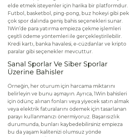
elde etmek isteyenler için harika bir platformdur.
Futbol, basketbol, ping-pong, buz hokeyi gibi pek
çok spor dalında geniş bahis seçenekleri sunar.
1Win’de para yatırma empieza çekme işlemleri
çeşitli ödeme yöntemleri ile gerçekleştirilebilir.
Kredi kartı, banka havalesi, e-cüzdanlar ve kripto
paralar gibi seçenekler mevcuttur.
Sanal Sporlar Ve Siber Sporlar
Üzerine Bahisler
Örneğin, her oturum için harcama miktarını
belirleyin ve bunu aşmayın. Ayrıca, 1Win bahisleri
için ödünç alınan fonları veya yiyecek satın almak
veya elektrik faturalarını ödemek için tasarlanan
parayı kullanmanızı önermiyoruz. Başarısızlık
durumunda, bunları kaybedebilirsiniz empieza
bu da yaşam kalitenizi olumsuz yönde