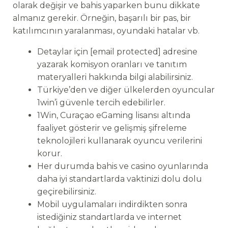
olarak değişir ve bahis yaparken bunu dikkate
almanız gerekir. Örneğin, başarılı bir pas, bir
katılımcının yaralanması, oyundaki hatalar vb.
Detaylar için [email protected] adresine
yazarak komisyon oranları ve tanıtım
materyalleri hakkında bilgi alabilirsiniz.
Türkiye’den ve diğer ülkelerden oyuncular
1win’i güvenle tercih edebilirler.
1Win, Curaçao eGaming lisansı altında
faaliyet gösterir ve gelişmiş şifreleme
teknolojileri kullanarak oyuncu verilerini
korur.
Her durumda bahis ve casino oyunlarında
daha iyi standartlarda vaktinizi dolu dolu
geçirebilirsiniz.
Mobil uygulamaları indirdikten sonra
istediğiniz standartlarda ve internet