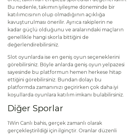
Bu nedenle, takımın iyileşme döneminde bir
katılımcısının olup olmadığının açıklığa
kavuşturulması önerilir. Ayrıca rakiplerin ne
kadar güçlü olduğunu ve aralarındaki maçların
genellikle hangi skorla bittiğini de
değerlendirebilirsiniz.
Slot oyunlarda ise en geniş oyun seçeneklerini
görebilirsiniz. Böyle anlarda geniş oyun yelpazesi
sayesinde bu platformun hemen herkese hitap
ettiğini görebilirsiniz. Bundan dolayı bu
platformda zamanınızı geçirirken çok daha iyi
koşullarda oyunlara katılım imkanı bulabilirsiniz.
Diğer Sporlar
1Win Canlı bahis, gerçek zamanlı olarak
gerçekleştirildiği için ilginçtir. Oranlar düzenli