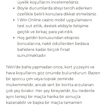
üyelik koşullarını incelemelisiniz.
Böyle durumlarda siteyi tercih ederken
özellikle belirli konulara dikkat etmelisiniz.
1 Win Online casino mobil uygulamasını
test out ettik, destek ekibiyle iletişime
geçtik ve birkaç para yatırdık.
Hoş geldin bonusundan ekspres
bonuslarına, nakit ödüllerden bedava
bahislere kadar birçok fırsat
sunulmaktadır.
1Win’de bahis yapmadan önce, kort yüzeyini ve
hava koşullarını göz önünde bulundurun. Bazen
bir sporcu çim veya toprak zeminde
mükemmeldir, ancak sert bir kortta arzulanan
çok şey bırakır. Her şey bireyseldir, bu nedenle
aynı tenisçi bir maçta harika bir sonuçla
kazanabilir ve başka bir maçta tamamen