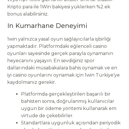
Kripto para ile 1Win bakiyesi yüklerken %2 ek
bonus alabilirsiniz.
In Kumarhane Deneyimi
1win yalnızca yasal oyun sağlayıcılarla işbirliği
yapmaktadır. Platformdaki eğlenceli casino
oyunları sayesinde gerçek parayla oynamanın
heyecanını yaşayın. En sevdiğiniz spor
dallarındaki müsabakalara bahis oynamak ve en
iyi casino oyunlarını oynamak için 1win Türkiye’ye
kaydolmanız gerekir.
Platformda gerçekleştirilen başarılı bir
bahisten sonra, doğrulanmış kullanıcılar
uygun bir ödeme yöntemi kullanarak em
virtude de çekebilirler.
Standartlara uygunluk açısından periyodik