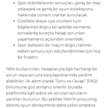
Spor etkinliklerinin sonuçları, geniş bir maç
yelpazesi ve geniş bir oyun koleksiyonu
hakkında cömert oranlar sunulacak.
Özellikle siteye üye olurken tüm
bilgilerinizi doğru bir şekilde vermeniz
sonralarda süreçte hesap sorunları
yaşamamanız açısından önemlidir.
Spor bahisleri, bir maçın doğru tahmin
edilen sonucu için ödüllendirilmek için hoş
bir fırsattır.
1Win kullanıcıları, hesaplarıyla ilgili herhangi bir
sorun veya soruyla karşılaştıklarında yardım
alabilirler. İlk adım olarak “Soru ve Cevap” (FAQ)
bölümüne göz atmanız önerilir; burada
platformla ilgili sobre sık sorulan soruların
yanıtları bulunur. Bu şekilde 1Win’in procuring
sistemi, oyun deneyiminizi daha çekici empieza