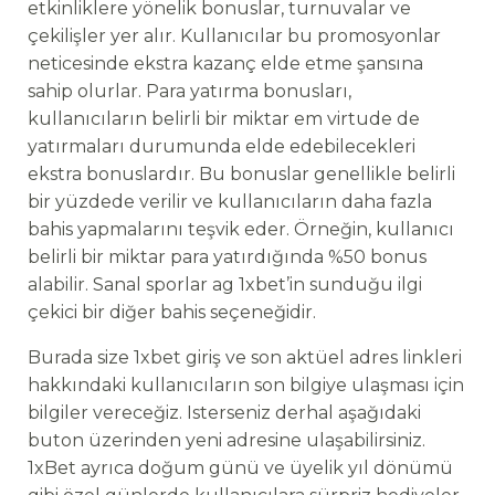
etkinliklere yönelik bonuslar, turnuvalar ve
çekilişler yer alır. Kullanıcılar bu promosyonlar
neticesinde ekstra kazanç elde etme şansına
sahip olurlar. Para yatırma bonusları,
kullanıcıların belirli bir miktar em virtude de
yatırmaları durumunda elde edebilecekleri
ekstra bonuslardır. Bu bonuslar genellikle belirli
bir yüzdede verilir ve kullanıcıların daha fazla
bahis yapmalarını teşvik eder. Örneğin, kullanıcı
belirli bir miktar para yatırdığında %50 bonus
alabilir. Sanal sporlar ag 1xbet’in sunduğu ilgi
çekici bir diğer bahis seçeneğidir.
Burada size 1xbet giriş ve son aktüel adres linkleri
hakkındaki kullanıcıların son bilgiye ulaşması için
bilgiler vereceğiz. Isterseniz derhal aşağıdaki
buton üzerinden yeni adresine ulaşabilirsiniz.
1xBet ayrıca doğum günü ve üyelik yıl dönümü