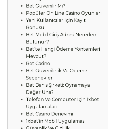
Bet Güvenilir Mi?
Popüler On Line Casino Oyunları
Yeni Kullanıcılar Için Kayıt
Bonusu
Bet Mobil Giriş Adresi Nereden
Bulunur?
Bet’te Hangi Ödeme Yöntemleri
Mevcut?
Bet Casino
Bet Güvenilirlik Ve Ödeme
Seçenekleri
Bet Bahis Şirketi: Oynamaya
Değer Una?
Telefon Ve Computer Için 1xbet
Uygulamaları
Bet Casino Deneyimi
1xbet’in Mobil Uygulaması
Güvenlik Ve Gizlilik