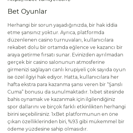
Bet Oyunlar
Herhangi bir sorun yaşadığınızda, bir hak iddia
etme şansınız yoktur. Ayrıca, platformda
düzenlenen casino turnuvaları, kullanıcılara
rekabet dolu bir ortamda eğlence ve kazancı bir
araya getirme fırsatı sunar. Evinizden ayrılmadan
gerçek bir casino salonunun atmosferine
girmenizi sağlayan canlı krupiyeli çok sayıda oyun
ise özel ilgiyi hak ediyor. Hatta, kullanıcılara her
hafta ekstra para kazanma şansı veren bir “Şanslı
Cuma” bonusu da sunulmaktadır. 1xbet sitesinde
bahis oynamak ve kazanmak için ilgilendiğiniz
spor dallarını ve birçok farklı etkinlikten herhangi
birini seçebilirsiniz. 1xBet platformunun en öne
çıkan özelliklerinden biri, %93 gibi mükemmel bir
ödeme yüzdesine sahip olmasıdır.