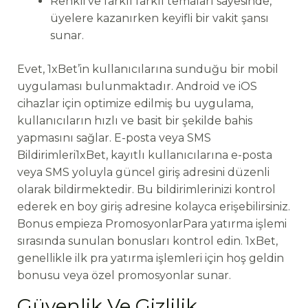
Renkli ve farklı farklı temaları sayesinde,
üyelere kazanırken keyifli bir vakit şansı
sunar.
Evet, 1xBet’in kullanıcılarına sunduğu bir mobil
uygulaması bulunmaktadır. Android ve iOS
cihazlar için optimize edilmiş bu uygulama,
kullanıcıların hızlı ve basit bir şekilde bahis
yapmasını sağlar. E-posta veya SMS
Bildirimleri1xBet, kayıtlı kullanıcılarına e-posta
veya SMS yoluyla güncel giriş adresini düzenli
olarak bildirmektedir. Bu bildirimlerinizi kontrol
ederek en boy giriş adresine kolayca erişebilirsiniz.
Bonus empieza PromosyonlarPara yatırma işlemi
sırasında sunulan bonusları kontrol edin. 1xBet,
genellikle ilk pra yatırma işlemleri için hoş geldin
bonusu veya özel promosyonlar sunar.
Güvenlik Ve Gizlilik