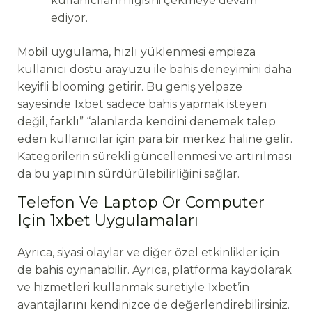
kullanıcıların ilgisini çekmeye devam
ediyor.
Mobil uygulama, hızlı yüklenmesi empieza
kullanıcı dostu arayüzü ile bahis deneyimini daha
keyifli blooming getirir. Bu geniş yelpaze
sayesinde 1xbet sadece bahis yapmak isteyen
değil, farklı” “alanlarda kendini denemek talep
eden kullanıcılar için para bir merkez haline gelir.
Kategorilerin sürekli güncellenmesi ve artırılması
da bu yapının sürdürülebilirliğini sağlar.
Telefon Ve Laptop Or Computer
Için 1xbet Uygulamaları
Ayrıca, siyasi olaylar ve diğer özel etkinlikler için
de bahis oynanabilir. Ayrıca, platforma kaydolarak
ve hizmetleri kullanmak suretiyle 1xbet’in
avantajlarını kendinizce de değerlendirebilirsiniz.