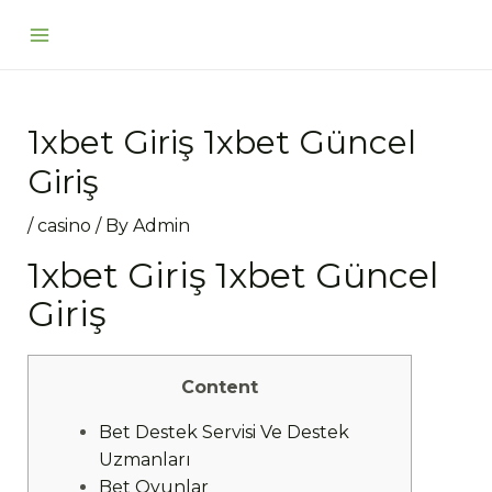
Skip
Post
Main
to
navigation
Menu
content
1xbet Giriş 1xbet Güncel
Giriş
/
casino
/ By
Admin
1xbet Giriş 1xbet Güncel
Giriş
Content
Bet Destek Servisi Ve Destek
Uzmanları
Bet Oyunlar