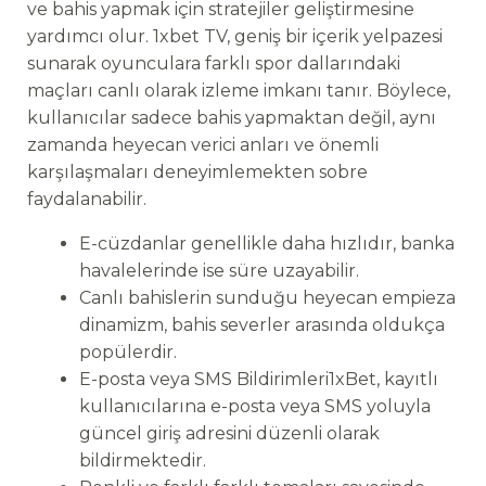
ve bahis yapmak için stratejiler geliştirmesine
yardımcı olur. 1xbet TV, geniş bir içerik yelpazesi
sunarak oyunculara farklı spor dallarındaki
maçları canlı olarak izleme imkanı tanır. Böylece,
kullanıcılar sadece bahis yapmaktan değil, aynı
zamanda heyecan verici anları ve önemli
karşılaşmaları deneyimlemekten sobre
faydalanabilir.
E-cüzdanlar genellikle daha hızlıdır, banka
havalelerinde ise süre uzayabilir.
Canlı bahislerin sunduğu heyecan empieza
dinamizm, bahis severler arasında oldukça
popülerdir.
E-posta veya SMS Bildirimleri1xBet, kayıtlı
kullanıcılarına e-posta veya SMS yoluyla
güncel giriş adresini düzenli olarak
bildirmektedir.