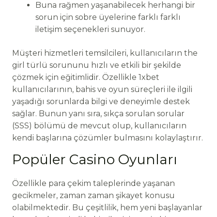
Buna rağmen yaşanabilecek herhangi bir
sorun için sobre üyelerine farklı farklı
iletişim seçenekleri sunuyor.
Müşteri hizmetleri temsilcileri, kullanıcıların the
girl türlü sorununu hızlı ve etkili bir şekilde
çözmek için eğitimlidir. Özellikle 1xbet
kullanıcılarının, bahis ve oyun süreçleri ile ilgili
yaşadığı sorunlarda bilgi ve deneyimle destek
sağlar. Bunun yanı sıra, sıkça sorulan sorular
(SSS) bölümü de mevcut olup, kullanıcıların
kendi başlarına çözümler bulmasını kolaylaştırır.
Popüler Casino Oyunları
Özellikle para çekim taleplerinde yaşanan
gecikmeler, zaman zaman şikayet konusu
olabilmektedir. Bu çeşitlilik, hem yeni başlayanlar