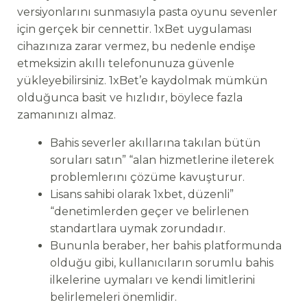
versiyonlarını sunmasıyla pasta oyunu sevenler
için gerçek bir cennettir. 1xBet uygulaması
cihazınıza zarar vermez, bu nedenle endişe
etmeksizin akıllı telefonunuza güvenle
yükleyebilirsiniz. 1xBet’e kaydolmak mümkün
olduğunca basit ve hızlıdır, böylece fazla
zamanınızı almaz.
Bahis severler akıllarına takılan bütün
soruları satın” “alan hizmetlerine ileterek
problemlerını çözüme kavuşturur.
Lisans sahibi olarak 1xbet, düzenli”
“denetimlerden geçer ve belirlenen
standartlara uymak zorundadır.
Bununla beraber, her bahis platformunda
olduğu gibi, kullanıcıların sorumlu bahis
ilkelerine uymaları ve kendi limitlerini
belirlemeleri önemlidir.