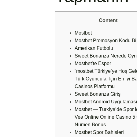
Content
Mostbet
Mostbet Promosyon Kodu Bilg
Amerikan Futbolu
Sweet Bonanza Nerede Oyn
Mostbet’te Espor
“mostbet Türkiye’ye Hoş Geld
Türk Oyuncular Için En İyi B
Casinos Platformu
Sweet Bonanza Giriş
Mostbet Android Uygulaması
Mostbet — Türkiye’de Spor Id
Veə Online Online Casino 5
Numen Bonus
Mostbet Spor Bahisleri