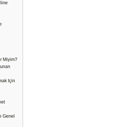
line
e
ir Miyim?
Sunan
mak Için
eet
e Genel