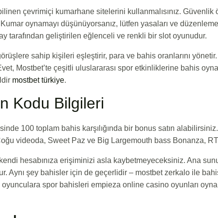
yi bilinen çevrimiçi kumarhane sitelerini kullanmalısınız. Güvenlik
n. Kumar oynamayı düşünüyorsanız, lütfen yasaları ve düzenlemele
tarafından geliştirilen eğlenceli ve renkli bir slot oyunudur.
örüşlere sahip kişileri eşleştirir, para ve bahis oranlarını yönet
vet, Mostbet’te çeşitli uluslararası spor etkinliklerine bahis oyn
ldir
mostbet türkiye
.
 Kodu Bilgileri
de 100 toplam bahis karşılığında bir bonus satın alabilirsiniz. 
iz. Çoğu videoda, Sweet Paz ve Big Largemouth bass Bonanza, R
kendi hesabınıza erişiminizi asla kaybetmeyeceksiniz. Ana sunuc
r. Aynı şey bahisler için de geçerlidir – mostbet zerkalo ile ba
ürk oyunculara spor bahisleri empieza online casino oyunları oyna