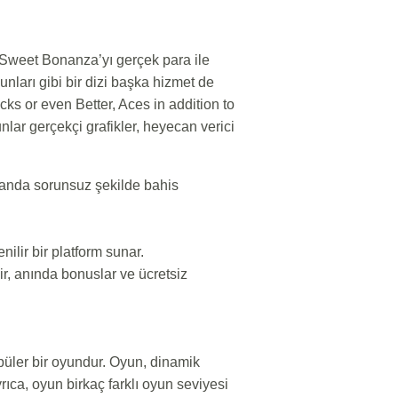
 Sweet Bonanza’yı gerçek para ile
nları gibi bir dizi başka hizmet de
ks or even Better, Aces in addition to
lar gerçekçi grafikler, heyecan verici
 anda sorunsuz şekilde bahis
ilir bir platform sunar.
ir, anında bonuslar ve ücretsiz
püler bir oyundur. Oyun, dinamik
rıca, oyun birkaç farklı oyun seviyesi