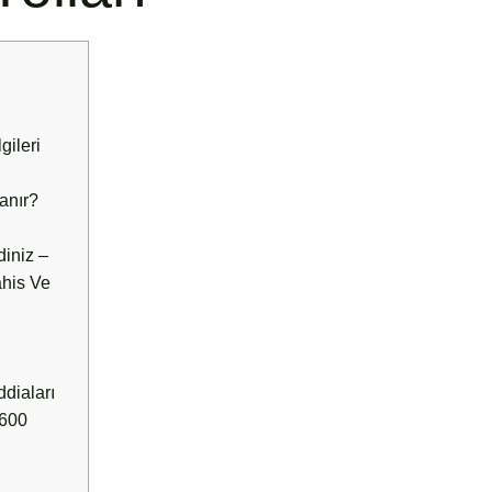
ileri
anır?
iniz –
ahis Ve
diaları
 600