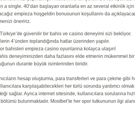
için a single. 40’dan başlayan oranlarla en az several etkinlik içi
cağız empieza hoşgeldin bonusunun koşullarını da açıklayacağız
menizi öneririz.
 Türkiye’de güvenilir bir bahis ve casino deneyimi sizi bekliyor.
erin 4’ünden toplandığında hatlar üzerinden yapılır.
or bahisleri empieza casino oyunlarına kolayca ulaşın!
ahis deneyiminizden daha fazlasını elde etmenin mükemmel bir 
uğunun durante büyük isimlerinden biridir.
nıcıların hesap oluşturma, para transferleri ve para çekme gibi h
 kullanıcılara karşılaşabilecekleri her türlü sorunda yardımcı olma
eği sağlar. Ayrıca internet sitesinde, kullanıcılara sorularına hı
 bölümü bulunmaktadır. Mostbet’te her spor tutkununun ilgi alanı