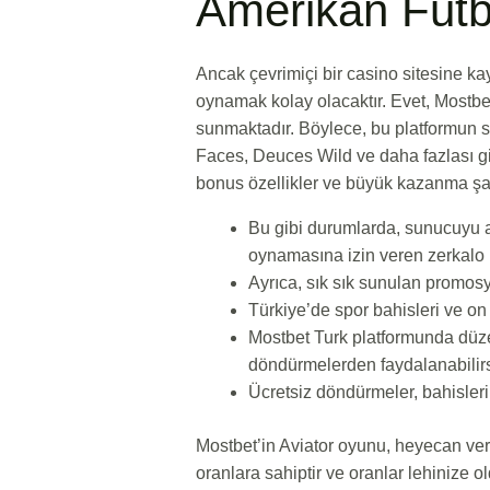
Amerikan Futb
Ancak çevrimiçi bir casino sitesine k
oynamak kolay olacaktır. Evet, Mostbet
sunmaktadır. Böylece, bu platformun su
Faces, Deuces Wild ve daha fazlası gib
bonus özellikler ve büyük kazanma şansı
Bu gibi durumlarda, sunucuyu a
oynamasına izin veren zerkalo 
Ayrıca, sık sık sunulan promosyo
Türkiye’de spor bahisleri ve on 
Mostbet Turk platformunda düzen
döndürmelerden faydalanabilirs
Ücretsiz döndürmeler, bahisleri
Mostbet’in Aviator oyunu, heyecan veri
oranlara sahiptir ve oranlar lehinize o