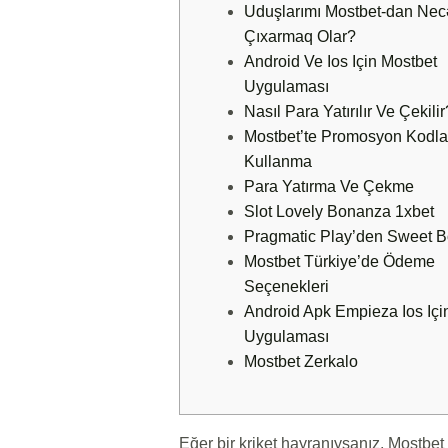
Uduşlarımı Mostbet-dan Nec
Çıxarmaq Olar?
Android Ve Ios Için Mostbet
Uygulaması
Nasıl Para Yatırılır Ve Çekilir
Mostbet’te Promosyon Kodlar
Kullanma
Para Yatırma Ve Çekme
Slot Lovely Bonanza 1xbet
Pragmatic Play’den Sweet 
Mostbet Türkiye’de Ödeme
Seçenekleri
Android Apk Empieza Ios Içi
Uygulaması
Mostbet Zerkalo
Eğer bir kriket hayranıysanız, Mostbet