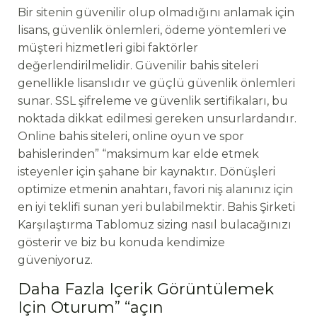
Bir sitenin güvenilir olup olmadığını anlamak için
lisans, güvenlik önlemleri, ödeme yöntemleri ve
müşteri hizmetleri gibi faktörler
değerlendirilmelidir. Güvenilir bahis siteleri
genellikle lisanslıdır ve güçlü güvenlik önlemleri
sunar. SSL şifreleme ve güvenlik sertifikaları, bu
noktada dikkat edilmesi gereken unsurlardandır.
Online bahis siteleri, online oyun ve spor
bahislerinden” “maksimum kar elde etmek
isteyenler için şahane bir kaynaktır. Dönüşleri
optimize etmenin anahtarı, favori niş alanınız için
en iyi teklifi sunan yeri bulabilmektir. Bahis Şirketi
Karşılaştırma Tablomuz sizing nasıl bulacağınızı
gösterir ve biz bu konuda kendimize
güveniyoruz.
Daha Fazla Içerik Görüntülemek
Için Oturum” “açın