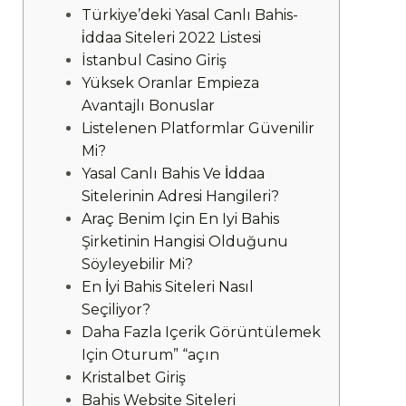
Türkiye’deki Yasal Canlı Bahis-
i̇ddaa Siteleri 2022 Listesi
İstanbul Casino Giriş
Yüksek Oranlar Empieza
Avantajlı Bonuslar
Listelenen Platformlar Güvenilir
Mi?
Yasal Canlı Bahis Ve İddaa
Sitelerinin Adresi Hangileri?
Araç Benim Için En Iyi Bahis
Şirketinin Hangisi Olduğunu
Söyleyebilir Mi?
En İyi Bahis Siteleri Nasıl
Seçiliyor?
Daha Fazla Içerik Görüntülemek
Için Oturum” “açın
Kristalbet Giriş
Bahis Website Siteleri