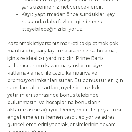
şans üzerine hizmet vereceklerdir.
Kayıt yaptırmadan önce sundukları şey
hakkında daha fazla bilgi edinmek
isteyebileceğinizi biliyoruz.
Kazanmak istiyorsanız marketi takip etmek çok
mantıklıdır, karşılaştırma aracımız ise bu amaç
için size ideal bir yardımcıdır. Prime Bahis
kullanıcılarının kazanma şanslarını ikiye
katlamak amacı ile cazip kampanya ve
promosyon imkanları sunar. Bu bonus türleri için
sunulan talep şartları, üyelerin günlük
yatırımları sonrasında bonus talebinde
bulunmasını ve hesaplarına bonusların
aktarılmasını sağlıyor. Deneyimleri ile giriş adresi
engellemelerini hemen tespit ediyor ve adres
güncellemelerini yaparak, erişimlerinin devam
etmesini sağlıyor.