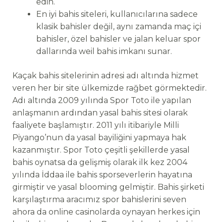
edin.
En iyi bahis siteleri, kullanıcılarına sadece
klasik bahisler değil, aynı zamanda maç içi
bahisler, özel bahisler ve jalan keluar spor
dallarında weil bahis imkanı sunar.
Kaçak bahis sitelerinin adresi adı altında hizmet
veren her bir site ülkemizde rağbet görmektedir.
Adı altında 2009 yılında Spor Toto ile yapılan
anlaşmanın ardından yasal bahis sitesi olarak
faaliyete başlamıştır. 2011 yılı itibariyle Milli
Piyango’nun da yasal bayiliğini yapmaya hak
kazanmıştır. Spor Toto çeşitli şekillerde yasal
bahis oynatsa da gelişmiş olarak ilk kez 2004
yılında İddaa ile bahis sporseverlerin hayatına
girmiştir ve yasal blooming gelmiştir. Bahis şirketi
karşılaştırma aracımız spor bahislerini seven
ahora da online casinolarda oynayan herkes için