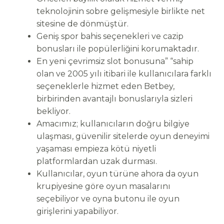
teknolojinin sobre gelişmesiyle birlikte net
sitesine de dönmüştür.
Geniş spor bahis seçenekleri ve cazip
bonusları ile popülerliğini korumaktadır.
En yeni çevrimsiz slot bonusuna” “sahip
olan ve 2005 yılı itibari ile kullanıcılara farklı
seçeneklerle hizmet eden Betbey,
birbirinden avantajlı bonuslarıyla sizleri
bekliyor.
Amacımız; kullanıcıların doğru bilgiye
ulaşması, güvenilir sitelerde oyun deneyimi
yaşaması empieza kötü niyetli
platformlardan uzak durması.
Kullanıcılar, oyun türüne ahora da oyun
krupiyesine göre oyun masalarını
seçebiliyor ve oyna butonu ile oyun
girişlerini yapabiliyor.