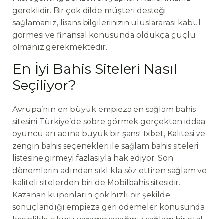
gereklidir. Bir çok dilde müşteri desteği
sağlamanız, lisans bilgilerinizin uluslararası kabul
görmesi ve finansal konusunda oldukça güçlü
olmanız gerekmektedir.
En İyi Bahis Siteleri Nasıl
Seçiliyor?
Avrupa’nın en büyük empieza en sağlam bahis
sitesini Türkiye’de sobre görmek gerçekten iddaa
oyuncuları adına büyük bir şans! 1xbet, Kalitesi ve
zengin bahis seçenekleri ile sağlam bahis siteleri
listesine girmeyi fazlasıyla hak ediyor. Son
dönemlerin adından sıklıkla söz ettiren sağlam ve
kaliteli sitelerden biri de Mobilbahis sitesidir.
Kazanan kuponların çok hızlı bir şekilde
sonuçlandığı empieza geri ödemeler konusunda