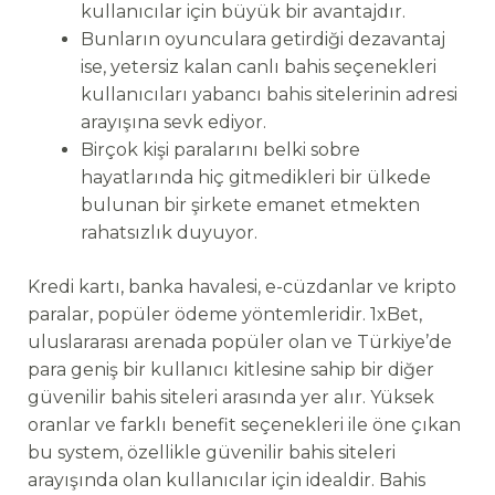
kullanıcılar için büyük bir avantajdır.
Bunların oyunculara getirdiği dezavantaj
ise, yetersiz kalan canlı bahis seçenekleri
kullanıcıları yabancı bahis sitelerinin adresi
arayışına sevk ediyor.
Birçok kişi paralarını belki sobre
hayatlarında hiç gitmedikleri bir ülkede
bulunan bir şirkete emanet etmekten
rahatsızlık duyuyor.
Kredi kartı, banka havalesi, e-cüzdanlar ve kripto
paralar, popüler ödeme yöntemleridir. 1xBet,
uluslararası arenada popüler olan ve Türkiye’de
para geniş bir kullanıcı kitlesine sahip bir diğer
güvenilir bahis siteleri arasında yer alır. Yüksek
oranlar ve farklı benefit seçenekleri ile öne çıkan
bu system, özellikle güvenilir bahis siteleri
arayışında olan kullanıcılar için idealdir. Bahis