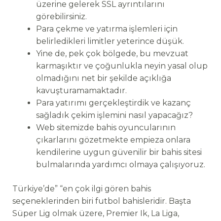
üzerine gelerek SSL ayrıntılarını
görebilirsiniz.
Para çekme ve yatırma işlemleri için
belirledikleri limitler yeterince düşük.
Yine de, pek çok bölgede, bu mevzuat
karmaşıktır ve çoğunlukla neyin yasal olup
olmadığını net bir şekilde açıklığa
kavuşturamamaktadır.
Para yatırımı gerçekleştirdik ve kazanç
sağladık çekim işlemini nasıl yapacağız?
Web sitemizde bahis oyuncularının
çıkarlarını gözetmekte empieza onlara
kendilerine uygun güvenilir bir bahis sitesi
bulmalarında yardımcı olmaya çalışıyoruz.
Türkiye’de” “en çok ilgi gören bahis
seçeneklerinden biri futbol bahisleridir. Başta
Süper Lig olmak üzere, Premier Ik, La Liga,