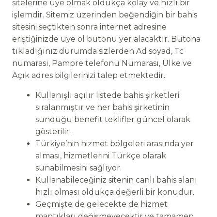
sitelerine üye olmak oldukça kolay ve hızlı bir
işlemdir. Sitemiz üzerinden beğendiğin bir bahis
sitesini seçtikten sonra internet adresine
eriştiğinizde üye ol butonu yer alacaktır. Butona
tıkladığınız durumda sizlerden Ad soyad, Tc
numarası, Pampre telefonu Numarası, Ülke ve
Açık adres bilgilerinizi talep etmektedir.
Kullanışlı açılır listede bahis şirketleri
sıralanmıştır ve her bahis şirketinin
sunduğu benefit teklifler güncel olarak
gösterilir.
Türkiye’nin hizmet bölgeleri arasında yer
alması, hizmetlerini Türkçe olarak
sunabilmesini sağlıyor.
Kullanabileceğiniz sitenin canlı bahis alanı
hızlı olması oldukça değerli bir konudur.
Geçmişte de gelecekte de hizmet
mantıkları değişmeyecektir ve tamamen