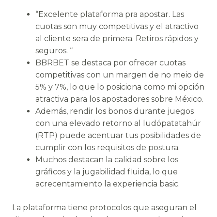
“Excelente plataforma pra apostar. Las
cuotas son muy competitivas y el atractivo
al cliente sera de primera. Retiros rápidos y
seguros. “
BBRBET se destaca por ofrecer cuotas
competitivas con un margen de no meio de
5% y 7%, lo que lo posiciona como mi opción
atractiva para los apostadores sobre México.
Además, rendir los bonos durante juegos
con una elevado retorno al ludópatatahúr
(RTP) puede acentuar tus posibilidades de
cumplir con los requisitos de postura.
Muchos destacan la calidad sobre los
gráficos y la jugabilidad fluida, lo que
acrecentamiento la experiencia basic.
La plataforma tiene protocolos que aseguran el