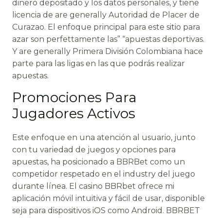
dinero depositado y los datos personales, y tiene
licencia de are generally Autoridad de Placer de
Curazao. El enfoque principal para este sitio para
azar son perfettamente las” “apuestas deportivas.
Y are generally Primera División Colombiana hace
parte para las ligas en las que podrás realizar
apuestas.
Promociones Para
Jugadores Activos
Este enfoque en una atención al usuario, junto
con tu variedad de juegos y opciones para
apuestas, ha posicionado a BBRBet como un
competidor respetado en el industry del juego
durante línea. El casino BBRbet ofrece mi
aplicación móvil intuitiva y fácil de usar, disponible
seja para dispositivos iOS como Android. BBRBET