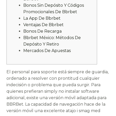
Bonos Sin Depósito Y Códigos
Promocionales De Bbrbet
La App De Bbrbet
Ventajas De Bbrbet
Bonos De Recarga
Bbrbet México: Métodos De
Depósito Y Retiro
Mercados De Apuestas
El personal para soporte está siempre de guardia,
ordenado a resolver con prontitud cualquier
indecisión o problema que pueda surgir. Para
quienes prefieran simply no instalar software
adicional, existe una versión móvil adaptada para
BBRBet. La capacidad de navegación hace de la
versión móvil una excelente atajo i smag med