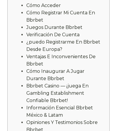
Cómo Acceder
Cómo Registrar Mi Cuenta En
Bbrbet
Juegos Durante Bbrbet
Verificación De Cuenta
¿puedo Registrarme En Bbrbet
Desde Europa?
Ventajas E Inconvenientes De
Bbrbet
Cómo Inaugurar A Jugar
Durante Bbrbet
Bbrbet Casino — ¡juega En
Gambling Establishment
Confiable Bbrbet!
Información Esencial Bbrbet
México & Latam
Opiniones Y Testimonios Sobre
Bbrbet