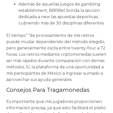
Además de aquellas juegos de gambling
establishment, BBRBet brinda la sección
dedicada a new las apuestas deportivas,
cubriendo más de 30 disciplinas diferentes.
El tiempo” “de procesamiento de mis retiros
puede mudar dependiendo del método elegido,
pero generalmente oscila entre twenty-four a 72
horas. Los retiros mediante criptomonedas suelen
ser más rápidos durante comparación con demas
métodos. Sí, la plataforma da una oportunidad a
mis participantes de México a ingresar sumado a
aprovechar sus ayuda generales.
Consejos Para Tragamonedas
Es importante que mis jugadores proporcionen
información precisa, ya que esto facilitará el pleito