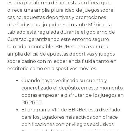
es una plataforma de apuestas en línea que
ofrece una amplia pluralidad de juegos sobre
casino, apuestas deportivas y promociones
diseñadas para jugadores durante México. La
tablado está regulada durante el gobierno de
Curazao, garantizando este entorno seguro
sumado a confiable. BBRBet tem a ver una
amplia delicia de apuestas deportivas y juegos
sobre casino con mi experiencia fluida tanto en
escritorio como en dispositivos móviles.
Cuando hayas verificado su cuenta y
concretizado el depósito, en este momento
podrás empezar a disfrutar de los juegos en
BBRBET.
El programa VIP de BBRBet está diseñado
para los jugadores más activos con ofrece
bonificaciones con privilegios exclusivos.