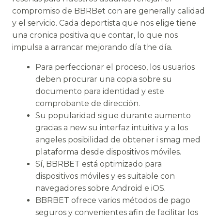
compromiso de BBRBet con are generally calidad
y el servicio. Cada deportista que nos elige tiene
una cronica positiva que contar, lo que nos
impulsa a arrancar mejorando día the día.
Para perfeccionar el proceso, los usuarios
deben procurar una copia sobre su
documento para identidad y este
comprobante de dirección.
Su popularidad sigue durante aumento
gracias a new su interfaz intuitiva y a los
angeles posibilidad de obtener i smag med
plataforma desde dispositivos móviles.
Sí, BBRBET está optimizado para
dispositivos móviles y es suitable con
navegadores sobre Android e iOS.
BBRBET ofrece varios métodos de pago
seguros y convenientes afin de facilitar los