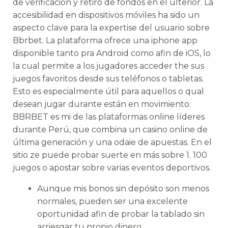
de verificación y retiro de fondos en el ulterior. La
accesibilidad en dispositivos móviles ha sido un
aspecto clave para la expertise del usuario sobre
Bbrbet. La plataforma ofrece una iphone app
disponible tanto pra Android como afin de iOS, lo
la cual permite a los jugadores acceder the sus
juegos favoritos desde sus teléfonos o tabletas.
Esto es especialmente útil para aquellos o qual
desean jugar durante están en movimiento.
BBRBET es mi de las plataformas online líderes
durante Perú, que combina un casino online de
última generación y una odaie de apuestas. En el
sitio ze puede probar suerte en más sobre 1. 100
juegos o apostar sobre varias eventos deportivos.
Aunque mis bonos sin depósito son menos
normales, pueden ser una excelente
oportunidad afin de probar la tablado sin
arriesgar tu propio dinero.