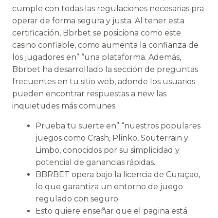
cumple con todas las regulaciones necesarias pra
operar de forma segura y justa. Al tener esta
certificación, Bbrbet se posiciona como este
casino confiable, como aumenta la confianza de
los jugadores en” “una plataforma. Además,
Bbrbet ha desarrollado la sección de preguntas
frecuentes en tu sitio web, adonde los usuarios
pueden encontrar respuestas a new las
inquietudes más comunes.
Prueba tu suerte en” “nuestros populares
juegos como Crash, Plinko, Souterrain y
Limbo, conocidos por su simplicidad y
potencial de ganancias rápidas.
BBRBET opera bajo la licencia de Curaçao,
lo que garantiza un entorno de juego
regulado con seguro.
Esto quiere enseñar que el pagina está