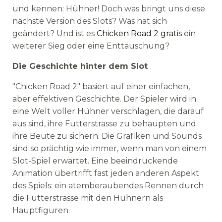
und kennen: Hühner! Doch was bringt uns diese
nächste Version des Slots? Was hat sich
geändert? Und ist es
Chicken Road 2 gratis
ein
weiterer Sieg oder eine Enttäuschung?
Die Geschichte hinter dem Slot
"Chicken Road 2" basiert auf einer einfachen,
aber effektiven Geschichte. Der Spieler wird in
eine Welt voller Hühner verschlagen, die darauf
aus sind, ihre Futterstrasse zu behaupten und
ihre Beute zu sichern. Die Grafiken und Sounds
sind so prächtig wie immer, wenn man von einem
Slot-Spiel erwartet. Eine beeindruckende
Animation übertrifft fast jeden anderen Aspekt
des Spiels: ein atemberaubendes Rennen durch
die Futterstrasse mit den Hühnern als
Hauptfiguren.