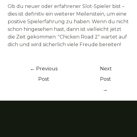
Ob du neuer oder erfahrener Slot-Spieler bist –
dies ist definitiv ein weiterer Meilenstein, um eine
positive Spielerfahrung zu haben. Wenn du nicht
schon hingesehen hast, dann ist vielleicht jetzt
die Zeit gekommen: "Chicken Road 2" wartet auf
dich und wird sicherlich viele Freude bereiten!
←
Previous
Next
Post
Post
→