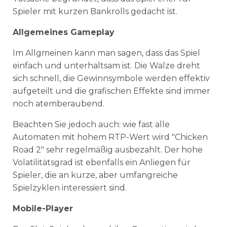
Spieler mit kurzen Bankrolls gedacht ist.
Allgemeines Gameplay
Im Allgmeinen kann man sagen, dass das Spiel
einfach und unterhaltsam ist. Die Walze dreht
sich schnell, die Gewinnsymbole werden effektiv
aufgeteilt und die grafischen Effekte sind immer
noch atemberaubend.
Beachten Sie jedoch auch: wie fast alle
Automaten mit hohem RTP-Wert wird "Chicken
Road 2" sehr regelmäßig ausbezahlt. Der hohe
Volatilitätsgrad ist ebenfalls ein Anliegen für
Spieler, die an kurze, aber umfangreiche
Spielzyklen interessiert sind.
Mobile-Player