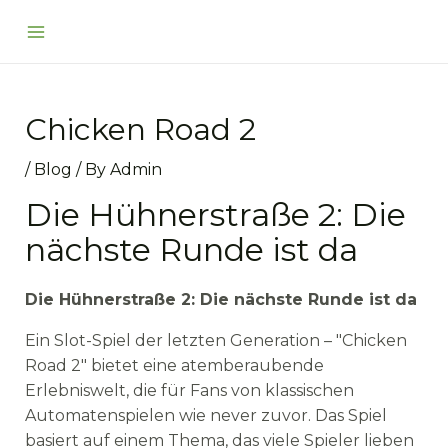
Skip
Post
Main
to
navigation
Menu
content
Chicken Road 2
/
Blog
/ By
Admin
Die Hühnerstraße 2: Die
nächste Runde ist da
Die Hühnerstraße 2: Die nächste Runde ist da
Ein Slot-Spiel der letzten Generation – "Chicken
Road 2" bietet eine atemberaubende
Erlebniswelt, die für Fans von klassischen
Automatenspielen wie never zuvor. Das Spiel
basiert auf einem Thema, das viele Spieler lieben