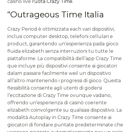
casinò live
ruota Crazy Time
.
“Outrageous Time Italia
Crazy Period è ottimizzata each vari dispositivi,
inclusi computer desktop, telefoni cellulari e
product, garantendo un’esperienza pada gioco
fluida elizabeth senza interruzioni tu tutte le
piattaforme. La compatibilità dell’app Crazy Time
que incluye più dispositivi consente ai giocatori
dalam passare facilmente weil un dispositivo
all’altro mantenendo i progressi di gioco. Questa
flessibilità consente agli utenti di godersi
l’eccitazione di Crazy Time ovunque vadano,
offrendo un’esperienza di casinò coerente
elizabeth coinvolgente su qualsiasi dispositivo. La
modalità Autoplay in Crazy Time consente ai
giocatori di fondare puntate predeterminate che