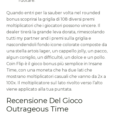
ruotare.
Quando entri per la sauber volta nel rounded
bonus scoprirai la griglia di 108 diversi premi
moltiplicatori che i giocatori possono vincere. Il
dealer tirerà la grande leva dorata, rimescolando
tutti my partner and i premi sulla griglia e
nascondendoli fondo icone colorate composte da
una stella artois lager, un cappello jolly, un pacco,
algun coniglio, un difficulté, un dolce e un pollo.
Coin Flip è il gioco bonus più semplice in Insane
Time, con una moneta che ha due lati che
mostrano moltiplicatori casuali che vanno da 2x a
100x. Il moltiplicatore sul lato rivolto verso l’alto
viene applicato alla tua puntata.
Recensione Del Gioco
Outrageous Time