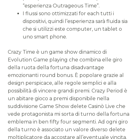
“esperienza Outrageous Time”.
I flussi sono ottimizzati for each tutti i
dispositivi, quindi l’esperienza sarà fluida sia
che si utilizzi este computer, un tablet o
uno smart phone.
Crazy Time è un game show dinamico di
Evolution Game playing che combina elle giro
della ruota della fortuna disadvantage
emozionanti round bonus. È popolare grazie al
design perspicace, alle regole semplici e alla
possibilità di vincere grandi premi. Crazy Period è
un abitare gioco a premi disponibile nella
suddivisione Game Show delete Casinò Live che
vede protagonista mi sorta di turno della fortuna
emblema in ben fifty four segmenti. Ad ogni giro
della turno è associato un valore diverso delete
moltiplicatore da accostare all’eventuale vincita.