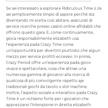
Se sei interessato a esplorare Ridiculous Time o ze
sei semplicemente limpio di sapere perché sta
diventando mi scelta così abitare, assicurati di
service ricerche presso casinò online affidabili che
offrono questo gara. E, come continuamente,
gioca responsabilmente elizabeth usa
l’esperienza pada Crazy Time come
un’opportunità per divertirti piuttosto che algun
mezzo per service profitti eccessivi. In primis,
Crazy Period offre un’esperienza pada gioco
vivace e spettacolare, cosa che attrae una
numerosa gamma di giocatori alla ricerca di
qualcosa di più coinvolgente rispetto aje
tradizionali giochi da tavolo o slot machine.
Inoltre, l’aspetto sociale e interattivo pada Crazy
Time è un richiamo forte per i giocatori che
apprezzano l’interazione in diretta elizabeth