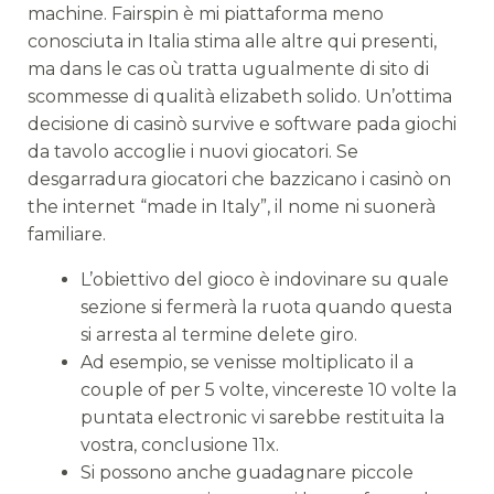
machine. Fairspin è mi piattaforma meno
conosciuta in Italia stima alle altre qui presenti,
ma dans le cas où tratta ugualmente di sito di
scommesse di qualità elizabeth solido. Un’ottima
decisione di casinò survive e software pada giochi
da tavolo accoglie i nuovi giocatori. Se
desgarradura giocatori che bazzicano i casinò on
the internet “made in Italy”, il nome ni suonerà
familiare.
L’obiettivo del gioco è indovinare su quale
sezione si fermerà la ruota quando questa
si arresta al termine delete giro.
Ad esempio, se venisse moltiplicato il a
couple of per 5 volte, vincereste 10 volte la
puntata electronic vi sarebbe restituita la
vostra, conclusione 11x.
Si possono anche guadagnare piccole