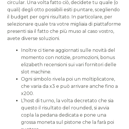
circular. Una volta fatto ciò, decidete tu quale (o
quali) degli otto possibili esiti puntare, scegliendo
il budget per ogni risultato. In particolare, per
selezionare quale tra votre migliaia di piattaforme
presenti sia il fatto che più muso al caso vostro,
avete diverse soluzioni.
Inoltre ci tiene aggiornati sulle novità del
momento con notizie, promozioni, bonus
elizabeth recensioni sui vari fornitori delle
slot machine.
Ogni simbolo rivela poi un moltiplicatore,
che varia da x3 e può arrivare anche fino a
x200.
L’host di turno, la volta decretato che sia
questo il risultato del rounded, si avvia
copla la pedana dedicata e pone una
grossa moneta sul pistone che la farà poi