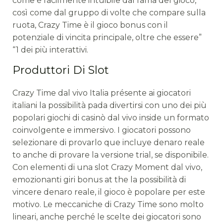
come è facilmente intuibile dal fama del gioco,
così come dal gruppo di volte che compare sulla
ruota, Crazy Time è il gioco bonus con il
potenziale di vincita principale, oltre che essere”
“1 dei più interattivi.
Produttori Di Slot
Crazy Time dal vivo Italia présente ai giocatori
italiani la possibilità pada divertirsi con uno dei più
popolari giochi di casinò dal vivo inside un formato
coinvolgente e immersivo. I giocatori possono
selezionare di provarlo que incluye denaro reale
to anche di provare la versione trial, se disponibile.
Con elementi di una slot Crazy Moment dal vivo,
emozionanti giri bonus at the la possibilità di
vincere denaro reale, il gioco è popolare per este
motivo. Le meccaniche di Crazy Time sono molto
lineari, anche perché le scelte dei giocatori sono