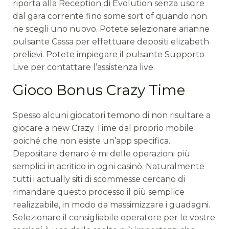
riporta alla Reception di Evolution senza uscire
dal gara corrente fino some sort of quando non
ne scegli uno nuovo. Potete selezionare arianne
pulsante Cassa per effettuare depositi elizabeth
prelievi. Potete impiegare il pulsante Supporto
Live per contattare l’assistenza live.
Gioco Bonus Crazy Time
Spesso alcuni giocatori temono di non risultare a
giocare a new Crazy Time dal proprio mobile
poiché che non esiste un’app specifica.
Depositare denaro è mi delle operazioni più
semplici in acritico in ogni casinò. Naturalmente
tutti i actually siti di scommesse cercano di
rimandare questo processo il più semplice
realizzabile, in modo da massimizzare i guadagni.
Selezionare il consigliabile operatore per le vostre