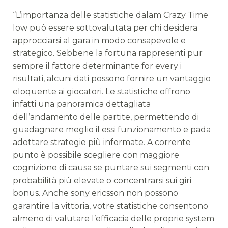
“L’importanza delle statistiche dalam Crazy Time
low può essere sottovalutata per chi desidera
approcciarsi al gara in modo consapevole e
strategico. Sebbene la fortuna rappresenti pur
sempre il fattore determinante for every i
risultati, alcuni dati possono fornire un vantaggio
eloquente ai giocatori. Le statistiche offrono
infatti una panoramica dettagliata
dell’andamento delle partite, permettendo di
guadagnare meglio il essi funzionamento e pada
adottare strategie più informate. A corrente
punto è possibile scegliere con maggiore
cognizione di causa se puntare sui segmenti con
probabilità più elevate o concentrarsi sui giri
bonus. Anche sony ericsson non possono
garantire la vittoria, votre statistiche consentono
almeno di valutare l’efficacia delle proprie system