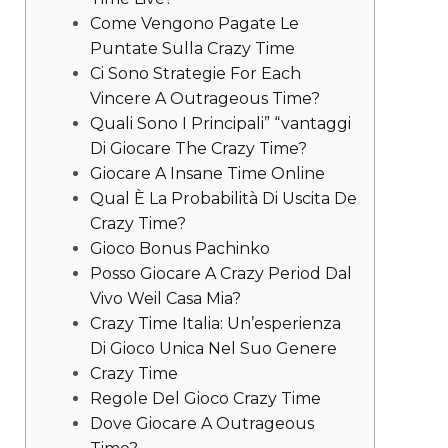
Come Vengono Pagate Le
Puntate Sulla Crazy Time
Ci Sono Strategie For Each
Vincere A Outrageous Time?
Quali Sono I Principali” “vantaggi
Di Giocare The Crazy Time?
Giocare A Insane Time Online
Qual È La Probabilità Di Uscita De
Crazy Time?
Gioco Bonus Pachinko
Posso Giocare A Crazy Period Dal
Vivo Weil Casa Mia?
Crazy Time Italia: Un’esperienza
Di Gioco Unica Nel Suo Genere
Crazy Time
Regole Del Gioco Crazy Time
Dove Giocare A Outrageous