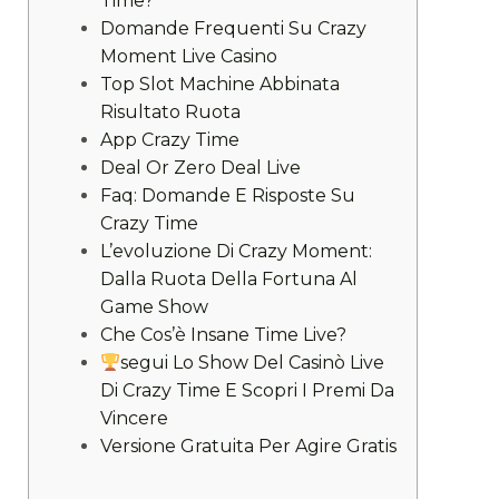
Time?
Domande Frequenti Su Crazy
Moment Live Casino
Top Slot Machine Abbinata
Risultato Ruota
App Crazy Time
Deal Or Zero Deal Live
Faq: Domande E Risposte Su
Crazy Time
L’evoluzione Di Crazy Moment:
Dalla Ruota Della Fortuna Al
Game Show
Che Cos’è Insane Time Live?
segui Lo Show Del Casinò Live
Di Crazy Time E Scopri I Premi Da
Vincere
Versione Gratuita Per Agire Gratis