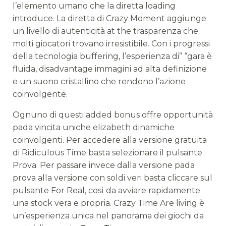
l’elemento umano che la diretta loading
introduce. La diretta di Crazy Moment aggiunge
un livello di autenticità at the trasparenza che
molti giocatori trovano irresistibile. Con i progressi
della tecnologia buffering, l’esperienza di” “gara è
fluida, disadvantage immagini ad alta definizione
e un suono cristallino che rendono l’azione
coinvolgente.
Ognuno di questi added bonus offre opportunità
pada vincita uniche elizabeth dinamiche
coinvolgenti. Per accedere alla versione gratuita
di Ridiculous Time basta selezionare il pulsante
Prova. Per passare invece dalla versione pada
prova alla versione con soldi veri basta cliccare sul
pulsante For Real, così da avviare rapidamente
una stock vera e propria. Crazy Time Are living è
un’esperienza unica nel panorama dei giochi da