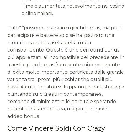
Time è aumentata notevolmente nei casinò
online italiani.
Tutti” “possono osservare i giochi bonus, ma puoi
partecipare e battere solo se hai piazzato una
scommessa sulla casella della ruota
corrispondente. Questo è uno dei round bonus
più apprezzati, al incompatible del precedente. In
questo gioco bonus è presente mi componente
di éxito molto importante, certificata dalla grande
varianza tra i premi più ricchi at the quelli più
bassi. Alcuni giocatori sviluppano proprie strategie
puntando su più esiti in contemporanea,
cercando di minimizzare le perdite e sperando
nel colpo dalam fortuna, magari por i giochi
added bonus.
Come Vincere Soldi Con Crazy