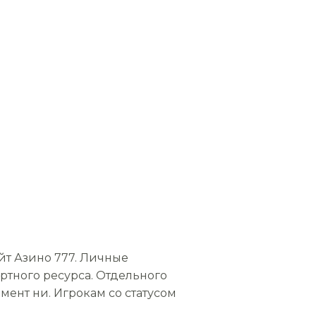
йт Азино 777. Личные
ртного ресурса. Отдельного
ент ни. Игрокам со статусом