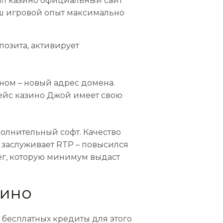
нап казино официальный сайт
аш игровой опыт максимально
позита, активирует
ном – новый адрес домена.
ейс казино Джой имеет свою
полнительный софт. Качество
заслуживает RTP – повысился
нег, которую минимум выдаст
зино
 бесплатных кредиты для этого