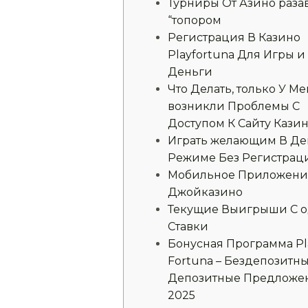
Турниры От Азино раза
“топором
Регистрация В Казино
Playfortuna Для Игры и
Деньги
Что Делать, только У Ме
возникли Проблемы С
Доступом К Сайту Кази
Играть желающим В Д
Режиме Без Регистрац
Мобильное Приложени
Джойказино
Текущие Выигрыши С 
Ставки
Бонусная Программа Pl
Fortuna – Бездепозитны
Депозитные Предложе
2025