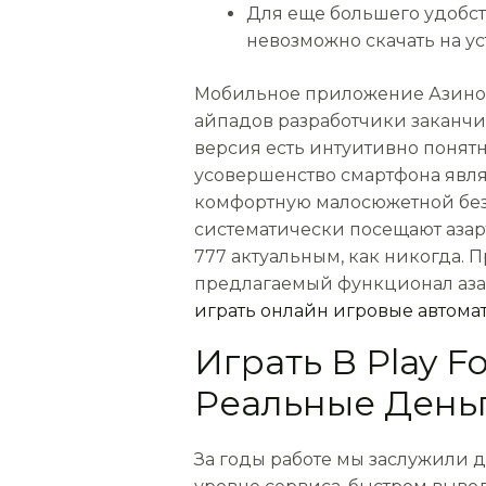
Для еще большего удобст
невозможно скачать на ус
Мобильное приложение Азино 
айпадов разработчики заканчи
версия есть интуитивно поня
усовершенство смартфона явля
комфортную малосюжетной без
систематически посещают азар
777 актуальным, как никогда. 
предлагаемый функционал аза
играть онлайн игровые автома
Играть В Play F
Реальные Деньг
За годы работе мы заслужили 