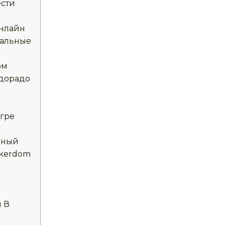
ести
Онлайн
еальные
ом
дорадо
гре
ьный
okerdom
 В