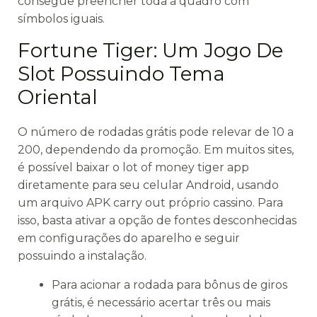
consegue preencher toda a quadro com
símbolos iguais.
Fortune Tiger: Um Jogo De
Slot Possuindo Tema
Oriental
O número de rodadas grátis pode relevar de 10 a
200, dependendo da promoção. Em muitos sites,
é possível baixar o lot of money tiger app
diretamente para seu celular Android, usando
um arquivo APK carry out próprio cassino. Para
isso, basta ativar a opção de fontes desconhecidas
em configurações do aparelho e seguir
possuindo a instalação.
Para acionar a rodada para bônus de giros
grátis, é necessário acertar três ou mais