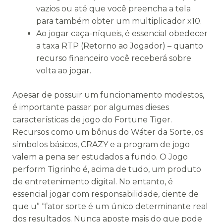
vazios ou até que você preencha a tela
para também obter um multiplicador x10.
Ao jogar caça-níqueis, é essencial obedecer
a taxa RTP (Retorno ao Jogador) – quanto
recurso financeiro você receberá sobre
volta ao jogar.
Apesar de possuir um funcionamento modestos,
é importante passar por algumas dieses
características de jogo do Fortune Tiger.
Recursos como um bônus do Wáter da Sorte, os
símbolos básicos, CRAZY e a program de jogo
valem a pena ser estudados a fundo. O Jogo
perform Tigrinho é, acima de tudo, um produto
de entretenimento digital. No entanto, é
essencial jogar com responsabilidade, ciente de
que u” “fator sorte é um único determinante real
dos resultados. Nunca aposte mais do que pode