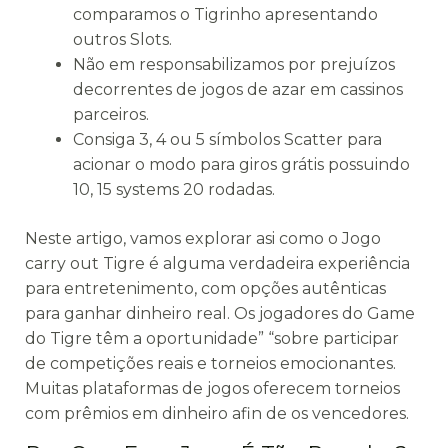
comparamos o Tigrinho apresentando
outros Slots.
Não em responsabilizamos por prejuízos
decorrentes de jogos de azar em cassinos
parceiros.
Consiga 3, 4 ou 5 símbolos Scatter para
acionar o modo para giros grátis possuindo
10, 15 systems 20 rodadas.
Neste artigo, vamos explorar asi como o Jogo
carry out Tigre é alguma verdadeira experiência
para entretenimento, com opções autênticas
para ganhar dinheiro real. Os jogadores do Game
do Tigre têm a oportunidade” “sobre participar
de competições reais e torneios emocionantes.
Muitas plataformas de jogos oferecem torneios
com prêmios em dinheiro afin de os vencedores.