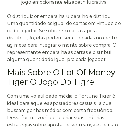
jogo emocionante elizabeth lucrativa.
O distribuidor embaralha u baralho e distribui
uma quantidade es igual de cartas em virtude de
cada jogador. Se sobrarem cartas após a
distribuição, elas podem ser colocadas no centro
ag mesa para integrar o monte sobre compra. O
representante embaralha as cartas e distribui
alguma quantidade igual pra cada jogador.
Mais Sobre O Lot Of Money
Tiger O Jogo Do Tigre
Com uma volatilidade média, o Fortune Tiger é
ideal para aqueles apostadores casuais, la cual
buscam ganhos médios com certa frequência.
Dessa forma, você pode criar suas próprias
estratégias sobre aposta de segurança e de risco.