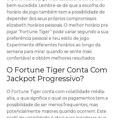
bem-sucedida. Lembre-se de que a escolha do
horário de jogo também tem a possibilidade de
depender dos seus próprios compromissos
elizabeth horários pessoais. O melhor horário pra
jogar “Fortune Tiger” pode variar segundo a sua
preferência pessoal e teu estilo de jogo.
Experimente diferentes horários ao longo da
semana para mirar quando se sente mais
confortável e obtém melhores resultados.
O Fortune Tiger Conta Com
Jackpot Progressivo?
O Fortune Tiger conta com volatilidade média-
alta, u que significa o qual os pagamentos tem a
possibilidade de ser menos frequentes, mas
potencialmente maiores quando ocorrem. Este
perfil de volatilidade é ideal para jogadores que