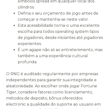
símbolos spread em qualquer local dos
cilindros.
Defina o seu orçamento de jogo antes de
começar e mantenha-se neste valor.
Esta acessibilidade torna-o uma excelente
escolha para todos operating system tipos
de jogadores, desde iniciantes até jogadores
experientes.
É um agape não só ao entretenimento, mas
também a uma experiência cultural
profunda.
O RNG é auditado regularmente por empresas
independentes para garantir sua integridade e
aleatoriedade. Ao escolher onde jogar Fortune
Tiger, considere fatores como licenciamento,
métodos de deposito, bônus oferecidos
electronic a qualidade do suporte ao usuario em