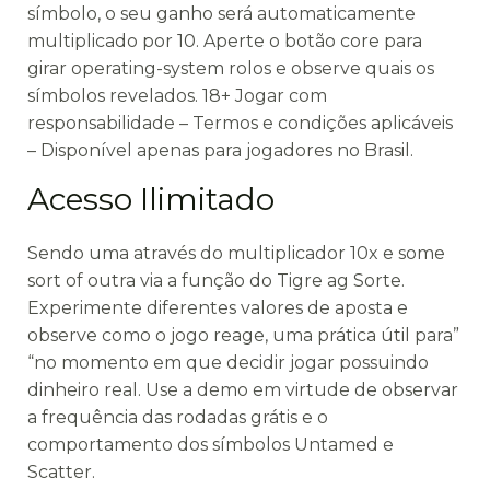
símbolo, o seu ganho será automaticamente
multiplicado por 10. Aperte o botão core para
girar operating-system rolos e observe quais os
símbolos revelados. 18+ Jogar com
responsabilidade – Termos e condições aplicáveis
– Disponível apenas para jogadores no Brasil.
Acesso Ilimitado
Sendo uma através do multiplicador 10x e some
sort of outra via a função do Tigre ag Sorte.
Experimente diferentes valores de aposta e
observe como o jogo reage, uma prática útil para”
“no momento em que decidir jogar possuindo
dinheiro real. Use a demo em virtude de observar
a frequência das rodadas grátis e o
comportamento dos símbolos Untamed e
Scatter.