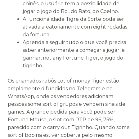
chinês, o usuário tem a possibilidade de
jogar o jogo do Boi, do Rato, do Coelho.
A funcionalidade Tigre da Sorte pode ser
ativada aleatoriamente com eight rodadas
da fortuna.
Aprenda a seguir tudo o que você precisa
saber anteriormente a começar a jogar, e
ganhar, not any Fortune Tiger, o jogo do
tigrinho.
Os chamados robôs Lot of money Tiger estão
amplamente difundidos no Telegram e no
WhatsApp, onde os vendedores adicionam
pessoas some sort of grupos e vendem sinais de
games. A grande pedida para você pode ser
Fortune Mouse, o slot com RTP de 96, 75%,
parecido com o carry out Tigrinho. Quando some
sort of bobina estiver coberta pelo mesmo