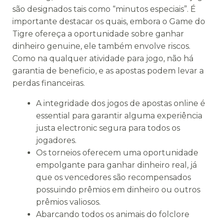
são designados tais como “minutos especiais”. É
importante destacar os quais, embora o Game do
Tigre ofereça a oportunidade sobre ganhar
dinheiro genuine, ele também envolve riscos.
Como na qualquer atividade para jogo, não há
garantia de beneficio, e as apostas podem levar a
perdas financeiras.
A integridade dos jogos de apostas online é
essential para garantir alguma experiência
justa electronic segura para todos os
jogadores.
Os torneios oferecem uma oportunidade
empolgante para ganhar dinheiro real, já
que os vencedores são recompensados
possuindo prêmios em dinheiro ou outros
prêmios valiosos.
Abarcando todos os animais do folclore