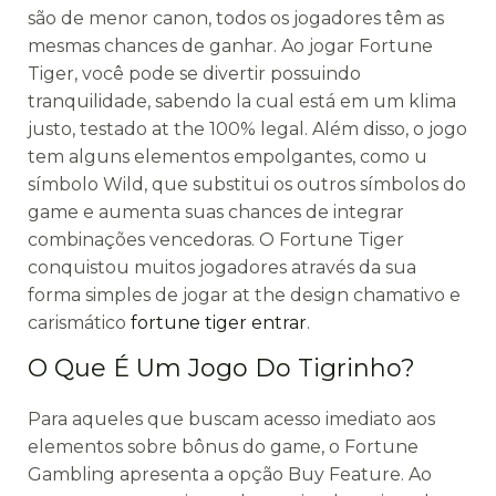
são de menor canon, todos os jogadores têm as
mesmas chances de ganhar. Ao jogar Fortune
Tiger, você pode se divertir possuindo
tranquilidade, sabendo la cual está em um klima
justo, testado at the 100% legal. Além disso, o jogo
tem alguns elementos empolgantes, como u
símbolo Wild, que substitui os outros símbolos do
game e aumenta suas chances de integrar
combinações vencedoras. O Fortune Tiger
conquistou muitos jogadores através da sua
forma simples de jogar at the design chamativo e
carismático
fortune tiger entrar
.
O Que É Um Jogo Do Tigrinho?
Para aqueles que buscam acesso imediato aos
elementos sobre bônus do game, o Fortune
Gambling apresenta a opção Buy Feature. Ao