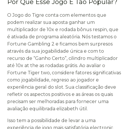
Por Que Esse Jogo É Tão Popular?
O Jogo do Tigre conta com elementos que
podem realizar sua aposta ganhar um
multiplicador de 10x e rodada bônus respin, que
é ativada de programa aleatória. Nós testamos o
Fortune Gambling 2 e ficamos bem surpresos
através da sua jogabilidade única e com to
recurso de “Ganho Certo”, cilindro multiplicador
até 10x at the as rodadas grátis. Ao avaliar o
Fortune Tiger two, considere fatores significativas
como jogabilidade, regreso ao jogador e
experiência geral do slot. Sua classificação deve
refletir os aspectos positivos e as áreas os quais
precisam ser melhoradas para fornecer uma
avaliação equilibrada elizabeth útil.
Isso tem a possibilidade de levar a uma
experiência de jogo mais satisfatória electronic