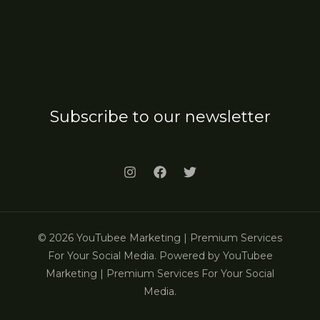
Subscribe to our newsletter
© 2026 YouTubee Marketing | Premium Services
For Your Social Media. Powered by YouTubee
Marketing | Premium Services For Your Social
Media.