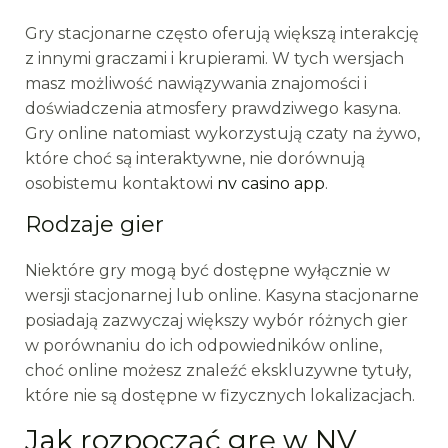
Gry stacjonarne często oferują większą interakcję
z innymi graczami i krupierami. W tych wersjach
masz możliwość nawiązywania znajomości i
doświadczenia atmosfery prawdziwego kasyna.
Gry online natomiast wykorzystują czaty na żywo,
które choć są interaktywne, nie dorównują
osobistemu kontaktowi
nv casino app
.
Rodzaje gier
Niektóre gry mogą być dostępne wyłącznie w
wersji stacjonarnej lub online. Kasyna stacjonarne
posiadają zazwyczaj większy wybór różnych gier
w porównaniu do ich odpowiedników online,
choć online możesz znaleźć ekskluzywne tytuły,
które nie są dostępne w fizycznych lokalizacjach.
Jak rozpocząć grę w NV