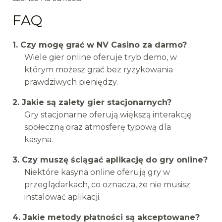
FAQ
1. Czy mogę grać w NV Casino za darmo?
Wiele gier online oferuje tryb demo, w
którym możesz grać bez ryzykowania
prawdziwych pieniędzy.
2. Jakie są zalety gier stacjonarnych?
Gry stacjonarne oferują większą interakcję
społeczną oraz atmosferę typową dla
kasyna.
3. Czy muszę ściągać aplikację do gry online?
Niektóre kasyna online oferują gry w
przeglądarkach, co oznacza, że nie musisz
instalować aplikacji.
4. Jakie metody płatności są akceptowane?