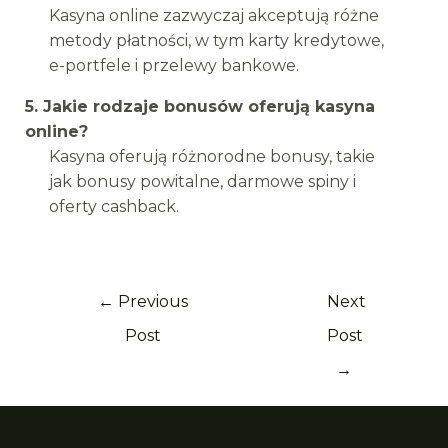
Kasyna online zazwyczaj akceptują różne
metody płatności, w tym karty kredytowe,
e-portfele i przelewy bankowe.
5. Jakie rodzaje bonusów oferują kasyna
online?
Kasyna oferują różnorodne bonusy, takie
jak bonusy powitalne, darmowe spiny i
oferty cashback.
←
Previous
Next
Post
Post
→