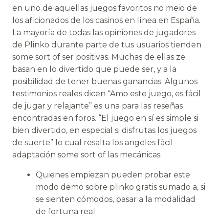
en uno de aquellas juegos favoritos no meio de
los aficionados de los casinos en línea en España.
La mayoría de todas las opiniones de jugadores
de Plinko durante parte de tus usuarios tienden
some sort of ser positivas. Muchas de ellas ze
basan en lo divertido que puede ser, y a la
posibilidad de tener buenas ganancias. Algunos
testimonios reales dicen “Amo este juego, es fácil
de jugar y relajante” es una para las reseñas
encontradas en foros. “El juego en sí es simple si
bien divertido, en especial si disfrutas los juegos
de suerte” lo cual resalta los angeles fácil
adaptación some sort of las mecánicas.
Quienes empiezan pueden probar este
modo demo sobre plinko gratis sumado a, si
se sienten cómodos, pasar a la modalidad
de fortuna real.