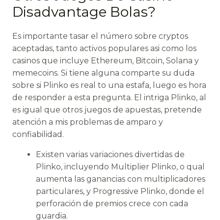
Disadvantage Bolas?
Es importante tasar el número sobre cryptos
aceptadas, tanto activos populares asi como los
casinos que incluye Ethereum, Bitcoin, Solana y
memecoins. Si tiene alguna comparte su duda
sobre si Plinko es real to una estafa, luego es hora
de responder a esta pregunta. El intriga Plinko, al
es igual que otros juegos de apuestas, pretende
atención a mis problemas de amparo y
confiabilidad.
Existen varias variaciones divertidas de
Plinko, incluyendo Multiplier Plinko, o qual
aumenta las ganancias con multiplicadores
particulares, y Progressive Plinko, donde el
perforación de premios crece con cada
guardia.