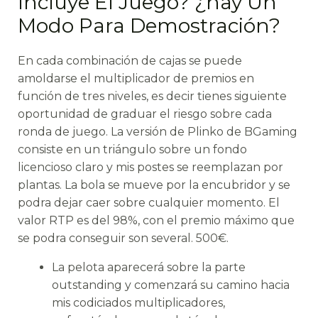
Incluye El Juego? ¿hay Un
Modo Para Demostración?
En cada combinación de cajas se puede
amoldarse el multiplicador de premios en
función de tres niveles, es decir tienes siguiente
oportunidad de graduar el riesgo sobre cada
ronda de juego. La versión de Plinko de BGaming
consiste en un triángulo sobre un fondo
licencioso claro y mis postes se reemplazan por
plantas. La bola se mueve por la encubridor y se
podra dejar caer sobre cualquier momento. El
valor RTP es del 98%, con el premio máximo que
se podra conseguir son several. 500€.
La pelota aparecerá sobre la parte
outstanding y comenzará su camino hacia
mis codiciados multiplicadores,