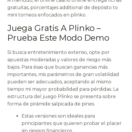
A menudo, el online casino online entrega fichas
gratuitas, porcentajes additional de depósito to
mini torneos enfocados en plinko.
Juega Gratis A Plinko –
Prueba Este Modo Demo
Si busca entretenimiento extenso, opte por
apuestas moderadas y valores de riesgo más
bajos. Para ésas que buscan ganancias más
importantes, mis parámetros de gran volatilidad
pueden ser adecuados, aceptando al mismo
tiempo mi mayor probabilidad para pérdidas. La
estructura del juego Plinko se presenta sobre
forma de pirámide salpicada de pines.
Estas versiones son ideales para
principiantes que quieren probar el placer
sin riesgos financieros.