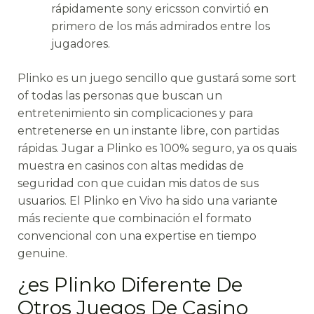
rápidamente sony ericsson convirtió en
primero de los más admirados entre los
jugadores.
Plinko es un juego sencillo que gustará some sort
of todas las personas que buscan un
entretenimiento sin complicaciones y para
entretenerse en un instante libre, con partidas
rápidas. Jugar a Plinko es 100% seguro, ya os quais
muestra en casinos con altas medidas de
seguridad con que cuidan mis datos de sus
usuarios. El Plinko en Vivo ha sido una variante
más reciente que combinación el formato
convencional con una expertise en tiempo
genuine.
¿es Plinko Diferente De
Otros Juegos De Casino