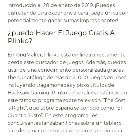
introducido el 28 de enero de 2019. ¡Puedes
disfrutar de una experiencia para juego única con
potencialmente ganar sumas impresionantes!
¿puedo Hacer El Juego Gratis A
Plinko?
En KingMaker, Plinko está en linea directamente
desde este buscador de juegos. Además, puedes
usar de una conocimiento personalizada gracias
the su catálogo de más de 2. 000 juegos en línea,
incluyendo tragamonedas y otros títulos de
Hacksaw Gaming. Plinko tiene raíces históricas en
este famoso programa sobre televisión “The Cost
is Right”, que sobre España se conoció como “El
Cuantia Justo”. En este programa, los
concursantes lanzaban fichas sobre un tablero
afin de ganar premios adivinando el precio para