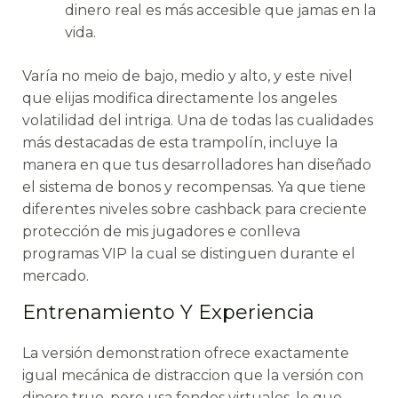
dinero real es más accesible que jamas en la
vida.
Varía no meio de bajo, medio y alto, y este nivel
que elijas modifica directamente los angeles
volatilidad del intriga. Una de todas las cualidades
más destacadas de esta trampolín, incluye la
manera en que tus desarrolladores han diseñado
el sistema de bonos y recompensas. Ya que tiene
diferentes niveles sobre cashback para creciente
protección de mis jugadores e conlleva
programas VIP la cual se distinguen durante el
mercado.
Entrenamiento Y Experiencia
La versión demonstration ofrece exactamente
igual mecánica de distraccion que la versión con
dinero true, pero usa fondos virtuales, lo que