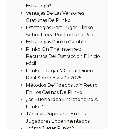
Estrategia?
Ventajas De Las Versiones
Gratuitas De Plinko
Estrategias Para Jugar Plinko
Sobre Línea Por Fortuna Real
Estrategias Plinko Gambling
Plinko On The Internet:
Recursos Del Distraccion E Inicio
Fácil
Plinko – Jugar Y Ganar Dinero
Real Sobre España 2025
Métodos De” “depósito Y Retiro
En Los Casinos De Plinko
¿es Buena Idea Entretenerse A
Plinko?
Tácticas Populares En Los
Jugadores Experimentados
¿cómo Jugar Plinko?