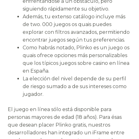
enfrentándose a un obstáculo, pero
siguiendo rápidamente su objetivo.
Además, tu extenso catálogo incluye más
de two. 000 juegos os quais puedes
explorar con filtros avanzados, permitiendo
encontrar juegos según tus preferencias.
Como habrás notado, Plinko es un juego os
quais ofrece opciones más personalizables
que los típicos juegos sobre casino en línea
en España.
La elección del nivel depende de su perfil
de riesgo sumado a de sus intereses como
jugador.
El juego en línea sólo está disponible para
personas mayores de edad (18 años). Para ésas
que desean placer Plinko gratis, nuestros
desarrolladores han integrado un iFrame entre