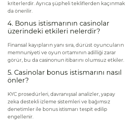
kriterlerdir. Ayrıca şüpheli tekliflerden kaçınmak
da önerilir.
4. Bonus istismarının casinolar
üzerindeki etkileri nelerdir?
Finansal kayıpların yanı sıra, dürüst oyuncuların
memnuniyeti ve oyun ortamının adilliği zarar
görür, bu da casinonun itibarını olumsuz etkiler.
5. Casinolar bonus istismarını nasıl
önler?
KYC prosedürleri, davranışsal analizler, yapay
zeka destekli izleme sistemleri ve bağımsız
denetimler ile bonus istismarı tespit edilip
engellenir.