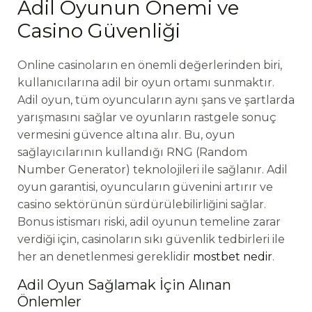
Adil Oyunun Önemi ve
Casino Güvenliği
Online casinoların en önemli değerlerinden biri,
kullanıcılarına adil bir oyun ortamı sunmaktır.
Adil oyun, tüm oyuncuların aynı şans ve şartlarda
yarışmasını sağlar ve oyunların rastgele sonuç
vermesini güvence altına alır. Bu, oyun
sağlayıcılarının kullandığı RNG (Random
Number Generator) teknolojileri ile sağlanır. Adil
oyun garantisi, oyuncuların güvenini artırır ve
casino sektörünün sürdürülebilirliğini sağlar.
Bonus istismarı riski, adil oyunun temeline zarar
verdiği için, casinoların sıkı güvenlik tedbirleri ile
her an denetlenmesi gereklidir
mostbet nedir
.
Adil Oyun Sağlamak İçin Alınan
Önlemler