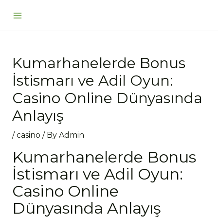
Skip
Post
Main
to
navigation
Menu
content
Kumarhanelerde Bonus
İstismarı ve Adil Oyun:
Casino Online Dünyasında
Anlayış
/
casino
/ By
Admin
Kumarhanelerde Bonus
İstismarı ve Adil Oyun:
Casino Online
Dünyasında Anlayış