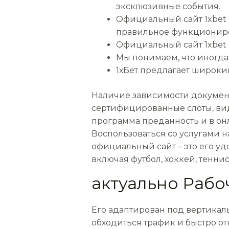
эксклюзивные события.
Официальный сайт 1xbet 
правильное функциониро
Официальный сайт 1xbet п
Мы понимаем, что иногда 
1хБет предлагает широкий
Наличие зависимости документ
сертифицированные слоты, вид
программа преданность и в о
Воспользоваться со услугами н
официальный сайт – это его уд
включая футбол, хоккей, теннис
актуально Рабо
Его адаптирован под вертикал
обходиться трафик и быстро о