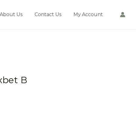
About Us
Contact Us
My Account
xbet В