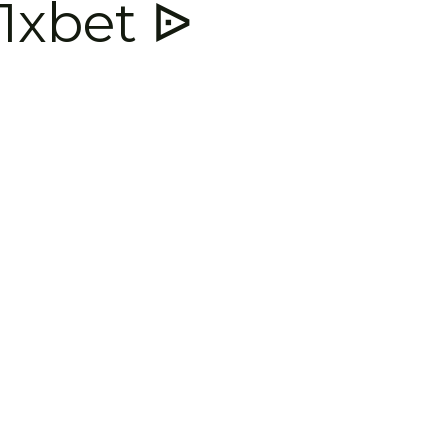
1xbet ᐉ