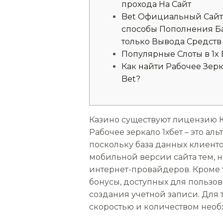
прохода На Сайт
Bet Официальный Сайт
способы Пополнения Б
только Вывода Средств
Популярные Слоты в 1x 
Как найти Рабочее Зерк
Bet?
Казино существуют лицензию 
Рабочее зеркало 1хбет – это а
поскольку база данных клиенто
мобильной версии сайта тем, н
интернет-провайдеров. Кроме
бонусы, доступных для пользова
создания учетной записи. Для 
скоростью и количеством необ