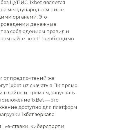
без ЦУПИС. 1xbet является
 на международном ниже.
ими органами. Это
и проведении денежные
ит за соблюдением правил и
ном сайте 1xbet” “необходимо
и от предпочтений же
ут 1xbet uz скачать а ПК прямо
в лайве и прематч, запускать
 приложение 1xBet — это
ложение доступно для платформ
 загрузки
1хбет зеркало
.
live-ставки, киберспорт и