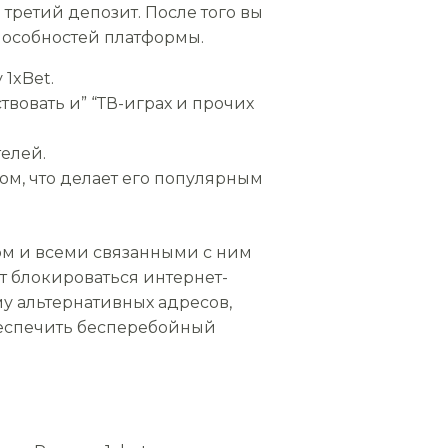
третий депозит. После того вы
пособностей платформы.
1xBet.
твовать и” “ТВ-играх и прочих
елей.
м, что делает его популярным
ом и всеми связанными с ним
т блокироваться интернет-
у альтернативных адресов,
обеспечить бесперебойный