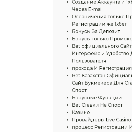
Создание Аккаунта и 1x
Через E-mail
Ограничения только П
Регистрации же 1хбет
Бонусы За Депозит
Бонусы только Промок
Bet официального Сайт
Интерфейс и Удобство 
Пользователя
прохода И Регистрация
Bet Казахстан Официа
Сайт Букмекера Для Ст
Спорт
Бонусные Функции
Bet Ставки На Спорт
Казино
Провайдеры Live Casino
процесс Регистрации 