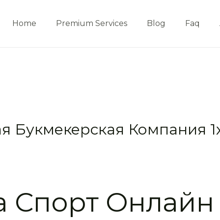
Home
Premium Services
Blog
Faq
 Букмекерская Компания 1
а Спорт Онлайн