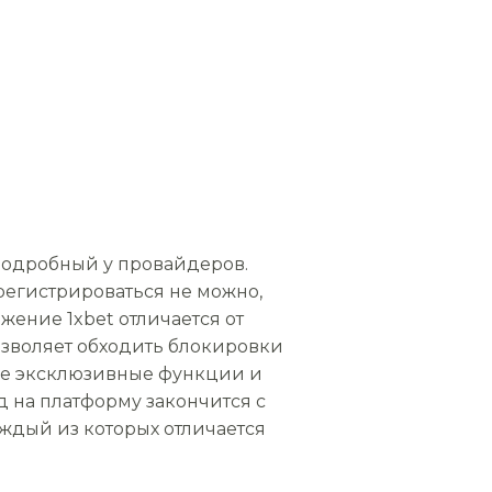
подробный у провайдеров.
 регистрироваться не можно,
жение 1xbet отличается от
позволяет обходить блокировки
ые эксклюзивные функции и
д на платформу закончится с
аждый из которых отличается