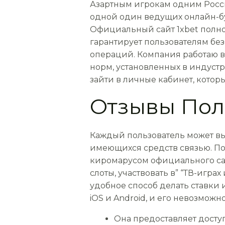
Азартным игрокам одним Росси
одной один ведущих онлайн-б
Официальный сайт 1xbet полно
гарантирует пользователям бе
операций. Компания работаю в 
норм, установленных в индустр
зайти в личные кабинет, которы
Отзывы Пол
Каждый пользователь может вы
имеющихся средств связью. Пок
киромарусом официального сай
слоты, участвовать в” “ТВ-игр
удобное способ делать ставки 
iOS и Android, и его невозмож
Она предоставляет доступ