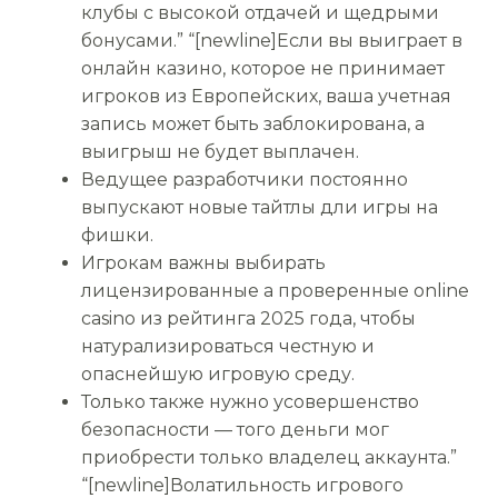
клубы с высокой отдачей и щедрыми
бонусами.” “[newline]Если вы выиграет в
онлайн казино, которое не принимает
игроков из Европейских, ваша учетная
запись может быть заблокирована, а
выигрыш не будет выплачен.
Ведущее разработчики постоянно
выпускают новые тайтлы дли игры на
фишки.
Игрокам важны выбирать
лицензированные а проверенные online
casino из рейтинга 2025 года, чтобы
натурализироваться честную и
опаснейшую игровую среду.
Только также нужно усовершенство
безопасности — того деньги мог
приобрести только владелец аккаунта.”
“[newline]Волатильность игрового