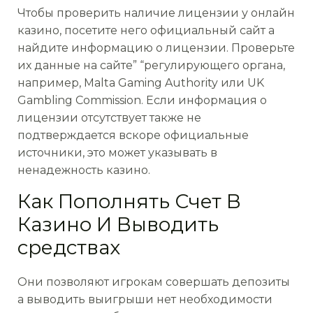
Чтобы проверить наличие лицензии у онлайн
казино, посетите него официальный сайт а
найдите информацию о лицензии. Проверьте
их данные на сайте” “регулирующего органа,
например, Malta Gaming Authority или UK
Gambling Commission. Если информация о
лицензии отсутствует также не
подтверждается вскоре официальные
источники, это может указывать в
ненадежность казино.
Как Пополнять Счет В
Казино И Выводить
средствах
Они позволяют игрокам совершать депозиты
а выводить выигрыши нет необходимости