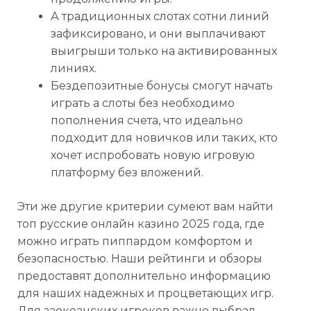
А традиционных слотах сотни линий
зафиксировано, и они выплачивают
выигрыши только на активированных
линиях.
Бездепозитные бонусы смогут начать
играть а слоты без необходимо
пополнения счета, что идеально
подходит для новичков или таких, кто
хочет испробовать новую игровую
платформу без вложений.
Эти же другие критерии сумеют вам найти
топ русские онлайн казино 2025 года, где
можно играть пиппардом комфортом и
безопасностью. Наши рейтинги и обзоры
предоставят дополнительно информацию
для наших надежных и процветающих игр.
Для заокеанских игроков важно выбрал