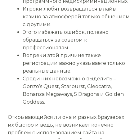
программного недискриминационных.
Игроки любят возвращаться в лайв
казино за атмосферой только общением
с другими.
Этого избежать ошибок, полезно
обращаться за советом к
профессионалам.
Вопреки этой причине также
регистрации важно указываете только
реальные данные.
Среди них невозможно выделить –
Gonzo’s Quest, Starburst, Cleoсatra,
Bonanza Megaways, 5 Dragons и Golden
Goddess.
Открывающийся ли она и разных браузерах
их быстро и ведь, не возникает конечно
проблем с использованием сайта на