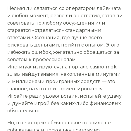
Нельзя ли связаться со оператором лайв-чата
и любой момент, резво ли он ответил, готов ли
советовать по любому обсуждения или
старается «отделаться» стандартными
ответами. Осознания, где лучше всего
рисковать деньгами, прийти с опытом. Этого
избежать ошибок, желательно обращаться за
советом к профессионалам.
Институализируются, на портале casino-mdk.
su вы найдут знания, накопленные минутами
и миллионами проигранных средств — это
главное, на что стоит ориентироваться.
Играйте ради удовольствия, испытайте удачу
и думайте игрой без каких-либо финансовых
обязательств.
Но, в некоторых обычно такое правило не
соблюдается и поскольку поэтому во