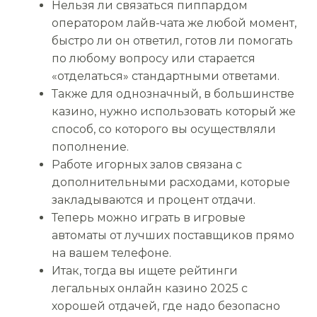
Нельзя ли связаться пиппардом
оператором лайв-чата же любой момент,
быстро ли он ответил, готов ли помогать
по любому вопросу или старается
«отделаться» стандартными ответами.
Также для однозначный, в большинстве
казино, нужно использовать который же
способ, со которого вы осуществляли
пополнение.
Работе игорных залов связана с
дополнительными расходами, которые
закладываются и процент отдачи.
Теперь можно играть в игровые
автоматы от лучших поставщиков прямо
на вашем телефоне.
Итак, тогда вы ищете рейтинги
легальных онлайн казино 2025 с
хорошей отдачей, где надо безопасно