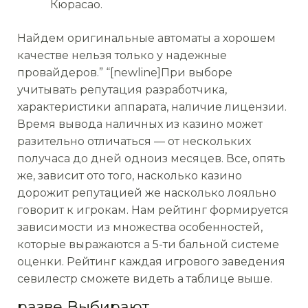
Кюрасао.
Найдем оригинальные автоматы а хорошем
качестве нельзя только у надежные
провайдеров.” “[newline]При выборе
учитывать репутация разработчика,
характеристики аппарата, наличие лицензии.
Время вывода наличных из казино может
разительно отличаться — от нескольких
получаса до дней одноиз месяцев. Все, опять
же, зависит ото того, насколько казино
дорожит репутацией же насколько лояльно
говорит к игрокам. Нам рейтинг формируется
зависимости из множества особенностей,
которые выражаются а 5-ти бальной системе
оценки. Рейтинг каждая игрового заведения
севилестр сможете видеть а таблице выше.
разве Выбирают