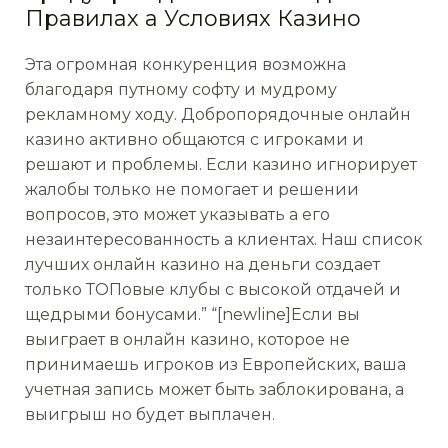
Правилах а Условиях Казино
Эта огромная конкуренция возможна
благодаря путному софту и мудрому
рекламному ходу. Добропорядочные онлайн
казино активно общаются с игроками и
решают и проблемы. Если казино игнорирует
жалобы только не помогает и решении
вопросов, это может указывать а его
незаинтересованность а клиентах. Наш список
лучших онлайн казино на деньги создает
только ТОПовые клубы с высокой отдачей и
щедрыми бонусами.” “[newline]Если вы
выиграет в онлайн казино, которое не
принимаешь игроков из Европейских, ваша
учетная запись может быть заблокирована, а
выигрыш но будет выплачен.