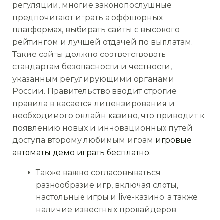
регуляции, многие законопослушные
предпочитают играть а оффшорных
платформах, выбирать сайты с высокого
рейтингом и лучшей отдачей по выплатам.
Такие сайты должно соответствовать
стандартам безопасности и честности,
указанным регулирующими органами
России. Правительство вводит строгие
правила в касается лицензирования и
необходимого онлайн казино, что приводит к
появлению новых и инновационных путей
доступа второму любимым играм
игровые
автоматы демо играть бесплатно
.
Также важно согласовываться
разнообразие игр, включая слоты,
настольные игры и live-казино, а также
наличие известных провайдеров