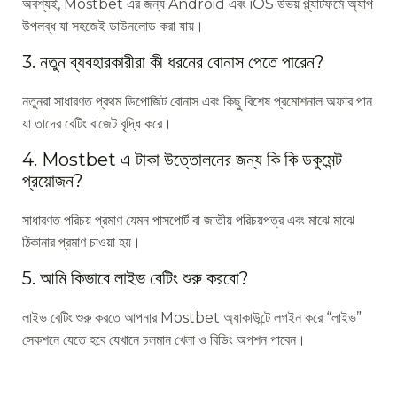
অবশ্যই, Mostbet এর জন্য Android এবং iOS উভয় প্ল্যাটফর্মে অ্যাপ
উপলব্ধ যা সহজেই ডাউনলোড করা যায়।
3. নতুন ব্যবহারকারীরা কী ধরনের বোনাস পেতে পারেন?
নতুনরা সাধারণত প্রথম ডিপোজিট বোনাস এবং কিছু বিশেষ প্রমোশনাল অফার পান
যা তাদের বেটিং বাজেট বৃদ্ধি করে।
4. Mostbet এ টাকা উত্তোলনের জন্য কি কি ডকুমেন্ট
প্রয়োজন?
সাধারণত পরিচয় প্রমাণ যেমন পাসপোর্ট বা জাতীয় পরিচয়পত্র এবং মাঝে মাঝে
ঠিকানার প্রমাণ চাওয়া হয়।
5. আমি কিভাবে লাইভ বেটিং শুরু করবো?
লাইভ বেটিং শুরু করতে আপনার Mostbet অ্যাকাউন্টে লগইন করে “লাইভ”
সেকশনে যেতে হবে যেখানে চলমান খেলা ও বিডিং অপশন পাবেন।