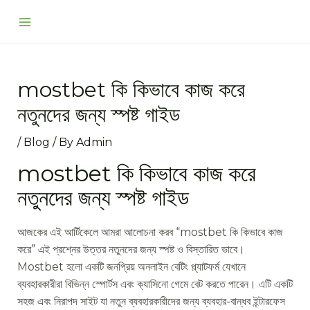
Skip
Post
Main
to
navigation
Menu
content
mostbet কি কিভাবে কাজ করে
নতুনদের জন্য স্পষ্ট গাইড
/
Blog
/ By
Admin
mostbet কি কিভাবে কাজ করে
নতুনদের জন্য স্পষ্ট গাইড
আজকের এই আর্টিকেলে আমরা আলোচনা করব “mostbet কি কিভাবে কাজ
করে” এই প্রশ্নের উত্তর নতুনদের জন্য স্পষ্ট ও বিস্তারিত ভাবে।
Mostbet হলো একটি জনপ্রিয় অনলাইন বেটিং প্ল্যাটফর্ম যেখানে
ব্যবহারকারীরা বিভিন্ন স্পোর্টস এবং ক্যাসিনো গেমে বেট করতে পারেন। এটি একটি
সহজ এবং নিরাপদ সাইট যা নতুন ব্যবহারকারীদের জন্য ব্যবহার-বান্ধব ইন্টারফেস