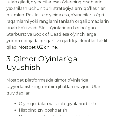
talab qiladi, o’yinchilar esa o’zlarining hisoblarini
yaxshilash uchun turli strategiyalarni qo’llashlari
mumkin. Roulette o’yinida esa, o’yinchilar to’g’ri
raqamlarni yoki ranglarni tanlash orqali omadlarini
sinab ko’rishadi. Slot o’yinlaridan biri bo’lgan
Starburst va Book of Dead esa o’yinchilarga
yuqori darajada qiziqarli va qadrli jackpotlar taklif
qiladi
Mostbet UZ online
.
3. Qimor O’yinlariga
Uyushish
Mostbet platformasida qimor o’yinlariga
tayyorlanishning muhim jihatlari mavjud. Ular
quyidagilar:
O’yin qoidalari va strategiyalarini bilish
Hisobingizni boshqarish