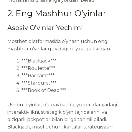
muhitini his qilishlariga yordam beradi.
2. Eng Mashhur O’yinlar
Asosiy O’yinlar Yechimi
Mostbet platformasida o’ynash uchun eng
mashhur o’yinlar quyidagi ro’yxatga tikilgan:
***Blackjack***
***Roulette***
***Baccarat***
***Starburst***
***Book of Dead***
Ushbu o’yinlar, o’z navbatida, yuqori darajadagi
interaktivlikni, strategik o’yin tajribalarini va
qiziqarli jackpotlar bilan birga tahmil qiladi.
Blackjack, misol uchun, kartalar strategiyasini