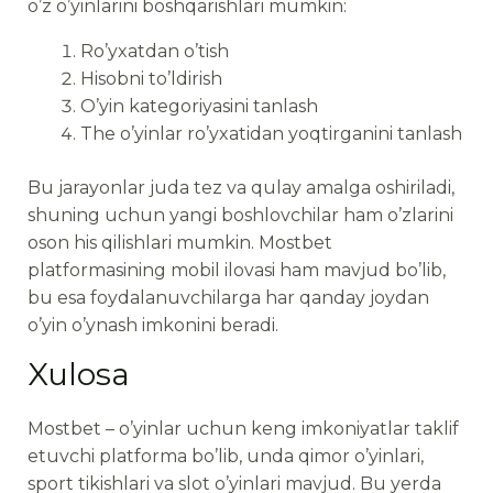
o’z o’yinlarini boshqarishlari mumkin:
Ro’yxatdan o’tish
Hisobni to’ldirish
O’yin kategoriyasini tanlash
The o’yinlar ro’yxatidan yoqtirganini tanlash
Bu jarayonlar juda tez va qulay amalga oshiriladi,
shuning uchun yangi boshlovchilar ham o’zlarini
oson his qilishlari mumkin. Mostbet
platformasining mobil ilovasi ham mavjud bo’lib,
bu esa foydalanuvchilarga har qanday joydan
o’yin o’ynash imkonini beradi.
Xulosa
Mostbet – o’yinlar uchun keng imkoniyatlar taklif
etuvchi platforma bo’lib, unda qimor o’yinlari,
sport tikishlari va slot o’yinlari mavjud. Bu yerda