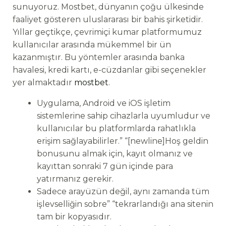
sunuyoruz. Mostbet, dünyanın çoğu ülkesinde
faaliyet gösteren uluslararası bir bahis şirketidir.
Yıllar geçtikçe, çevrimiçi kumar platformumuz
kullanıcılar arasında mükemmel bir ün
kazanmıştır. Bu yöntemler arasında banka
havalesi, kredi kartı, e-cüzdanlar gibi seçenekler
yer almaktadır
mostbet
.
Uygulama, Android ve iOS işletim
sistemlerine sahip cihazlarla uyumludur ve
kullanıcılar bu platformlarda rahatlıkla
erişim sağlayabilirler.” “[newline]Hoş geldin
bonusunu almak için, kayıt olmanız ve
kayıttan sonraki 7 gün içinde para
yatırmanız gerekir.
Sadece arayüzün değil, aynı zamanda tüm
işlevselliğin sobre” “tekrarlandığı ana sitenin
tam bir kopyasıdır.