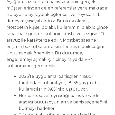
Aşağıda, söz konusu bahis şirketinin gerçek
müşterilerinden gelen referanslar yer almaktadır.
Bu oyunu oynayarak eğlenceli ve heyecanlı bir
deneyim yaşayabilirsiniz. Buna ek olarak,
Mostbet’in kişisel dolabı, kullanımını olabildiğince
rahat hale getiren kullanıcı dostu ve sezgisel” “bir
arayüz ile karakterize edilir. Mostbet sitesine
erişimin bazı ülkelerde kısıtlanmış olabileceğini
unutmamak önemlidir. Bu durumda,
engellemeyi aşmak için bir ayna ya da VPN
kullanmanız gerekebilir.
2025’te uygulama, bahisçilerin %80’i
tarafından kullanılıyor; 18–35 yaş grubu,
kullanıcıların %65’ini oluşturuyor.
Her bahis sever oynadığı bahis sitesinde
aradığı bütün oyunları ve bahis seçeneğini
bulmayı hedefler.
Türkiye bahis siteleri arasında Mostbet