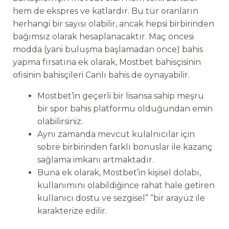
hem de ekspres ve katlardır. Bu tür oranların
herhangi bir sayısı olabilir, ancak hepsi birbirinden
bağımsız olarak hesaplanacaktır. Maç öncesi
modda (yani buluşma başlamadan önce) bahis
yapma fırsatına ek olarak, Mostbet bahisçisinin
ofisinin bahisçileri Canlı bahis de oynayabilir.
Mostbet’in geçerli bir lisansa sahip meşru
bir spor bahis platformu olduğundan emin
olabilirsiniz.
Aynı zamanda mevcut kulalnıcılar için
sobre birbirinden farklı bonuslar ile kazanç
sağlama imkanı artmaktadır.
Buna ek olarak, Mostbet’in kişisel dolabı,
kullanımını olabildiğince rahat hale getiren
kullanıcı dostu ve sezgisel” “bir arayüz ile
karakterize edilir.