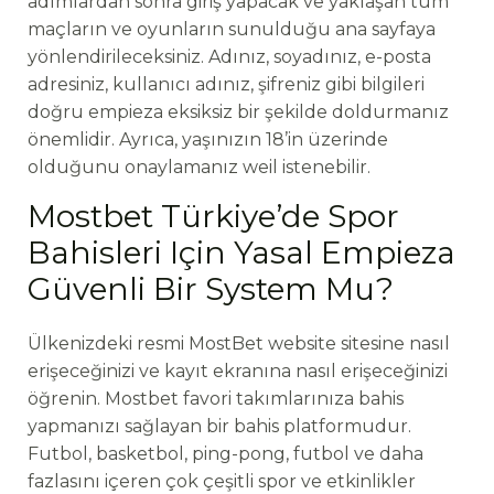
adımlardan sonra giriş yapacak ve yaklaşan tüm
maçların ve oyunların sunulduğu ana sayfaya
yönlendirileceksiniz. Adınız, soyadınız, e-posta
adresiniz, kullanıcı adınız, şifreniz gibi bilgileri
doğru empieza eksiksiz bir şekilde doldurmanız
önemlidir. Ayrıca, yaşınızın 18’in üzerinde
olduğunu onaylamanız weil istenebilir.
Mostbet Türkiye’de Spor
Bahisleri Için Yasal Empieza
Güvenli Bir System Mu?
Ülkenizdeki resmi MostBet website sitesine nasıl
erişeceğinizi ve kayıt ekranına nasıl erişeceğinizi
öğrenin. Mostbet favori takımlarınıza bahis
yapmanızı sağlayan bir bahis platformudur.
Futbol, basketbol, ping-pong, futbol ve daha
fazlasını içeren çok çeşitli spor ve etkinlikler