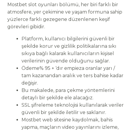
Mostbet slot oyunları bölümü, her biri farklı bir
atmosfere, yer çekimine ve yaşam formuna sahip
yüzlerce farklı gezegene düzenlenen keşif
görevleri gibidir.
Platform, kullanıcı bilgilerini güvenli bir
şekilde korur ve gizlilik politikalarına sıkı
sıkıya bağlı kalarak kullanıcıların kişisel
verilerinin güvende olduğunu sağlar.
Ödeme% 95 + ‘dır empieza oranlar yarı /
tam kazanandan aralık ve ters bahise kadar
değişir.
Bu makalede, para çekme yöntemlerini
detaylı bir şekilde ele alacağız.
SSL şifreleme teknolojisi kullanılarak veriler
güvenli bir şekilde iletilir ve saklanır.
Mostbet web sitesine kaydolmak, bahis
yapma, maçların video yayınlarını izleme,