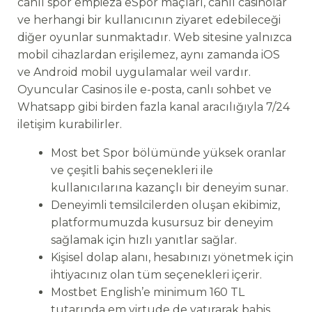
canlı spor empieza eSpor maçları, canlı casinolar
ve herhangi bir kullanıcının ziyaret edebileceği
diğer oyunlar sunmaktadır. Web sitesine yalnızca
mobil cihazlardan erişilemez, aynı zamanda iOS
ve Android mobil uygulamalar weil vardır.
Oyuncular Casinos ile e-posta, canlı sohbet ve
Whatsapp gibi birden fazla kanal aracılığıyla 7/24
iletişim kurabilirler.
Most bet Spor bölümünde yüksek oranlar
ve çeşitli bahis seçenekleri ile
kullanıcılarına kazançlı bir deneyim sunar.
Deneyimli temsilcilerden oluşan ekibimiz,
platformumuzda kusursuz bir deneyim
sağlamak için hızlı yanıtlar sağlar.
Kişisel dolap alanı, hesabınızı yönetmek için
ihtiyacınız olan tüm seçenekleri içerir.
Mostbet English’e minimum 160 TL
tutarında em virtude de yatırarak bahis