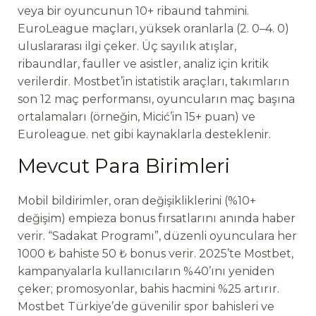
veya bir oyuncunun 10+ ribaund tahmini.
EuroLeague maçları, yüksek oranlarla (2. 0–4. 0)
uluslararası ilgi çeker. Üç sayılık atışlar,
ribaundlar, fauller ve asistler, analiz için kritik
verilerdir. Mostbet’in istatistik araçları, takımların
son 12 maç performansı, oyuncuların maç başına
ortalamaları (örneğin, Micić’in 15+ puan) ve
Euroleague. net gibi kaynaklarla desteklenir.
Mevcut Para Birimleri
Mobil bildirimler, oran değişikliklerini (%10+
değişim) empieza bonus fırsatlarını anında haber
verir. “Sadakat Programı”, düzenli oyunculara her
1000 ₺ bahiste 50 ₺ bonus verir. 2025’te Mostbet,
kampanyalarla kullanıcıların %40’ını yeniden
çeker; promosyonlar, bahis hacmini %25 artırır.
Mostbet Türkiye’de güvenilir spor bahisleri ve