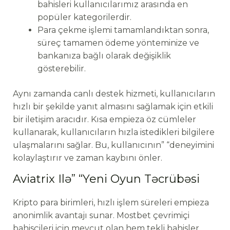
bahisleri kullanıcılarımız arasında en
popüler kategorilerdir.
Para çekme işlemi tamamlandıktan sonra,
süreç tamamen ödeme yönteminize ve
bankanıza bağlı olarak değişiklik
gösterebilir.
Aynı zamanda canlı destek hizmeti, kullanıcıların
hızlı bir şekilde yanıt almasını sağlamak için etkili
bir iletişim aracıdır. Kısa empieza öz cümleler
kullanarak, kullanıcıların hızla istedikleri bilgilere
ulaşmalarını sağlar. Bu, kullanıcının” “deneyimini
kolaylaştırır ve zaman kaybını önler.
Aviatrix Ilə” “Yeni Oyun Təcrübəsi
Kripto para birimleri, hızlı işlem süreleri empieza
anonimlik avantajı sunar. Mostbet çevrimiçi
bahisçileri için mevcut olan hem tekli bahisler