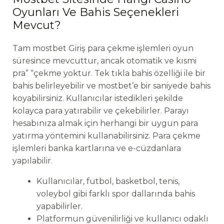
Oyunları Ve Bahis Seçenekleri
Mevcut?
Tam mostbet Giriş para çekme işlemleri oyun
süresince mevcuttur, ancak otomatik ve kısmi
pra” “çekme yoktur. Tek tıkla bahis özelliği ile bir
bahis belirleyebilir ve mostbet’e bir saniyede bahis
koyabilirsiniz. Kullanıcılar istedikleri şekilde
kolayca para yatırabilir ve çekebilirler. Parayı
hesabınıza almak için herhangi bir uygun para
yatırma yöntemini kullanabilirsiniz. Para çekme
işlemleri banka kartlarına ve e-cüzdanlara
yapılabilir.
Kullanıcılar, futbol, ​​basketbol, ​​tenis,
voleybol gibi farklı spor dallarında bahis
yapabilirler.
Platformun güvenilirliği ve kullanıcı odaklı