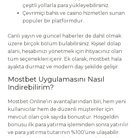
çeşitli yollarla para yükleyebilirsiniz.
Çevrimiçi bahis ve casino hizmetleri sunan
popüler bir platformdur.
Canlı yayın ve güncel haberler de dahil olmak
üzere birçok bölüm bulabilirsiniz. Kişisel dolap
alanı, hesabınızı yönetmek için ihtiyacınız olan
tüm seçenekleri içerir. Ek olarak, mostbet hala
ayakta durmaz ve modern day şekilde gelişir.
Mostbet Uygulamasını Nasıl
Indirebilirim?
Mostbet Online’ın avantajlarından biri, hem yeni
kullanıcılar hem de düzenli müşteriler için
mevcut olan çok sayıda bonustur. Hoşgeldin
bonusu ilk para yatırma işleminden sonra yatırılır
ve para yatırma tutarının %100’üne ulaşabilir.