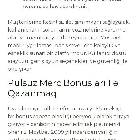
oynamaya başlayabilirsiniz.
Müşterilerine kesintisiz iletişim imkanı sağlayarak,
kullanıcıların sorunlarını çözmelerine yardımcı
olur ve memnuniyet düzeyini artırır. Mostbet
mobil uygulaması, bahis severlere kolaylık ve
esneklik sunan bir platformdur. Kullanıcı dostu
arayüzü, geniş oyun seçenekleri ve güvenliği ile
öne çıkar.
Pulsuz Mərc Bonusları Ilə
Qazanmaq
Uygulamayı akıllı telefonunuza yüklemek için
bir bonus cabeza olasılığı periyodik olarak ortaya
çıkıyor – bahisçinin haberlerini takip etmenizi
öneririz. Mostbet 2009 yılından beri varlığını
sürdürmektedir empieza 93 ülkede faaliyet