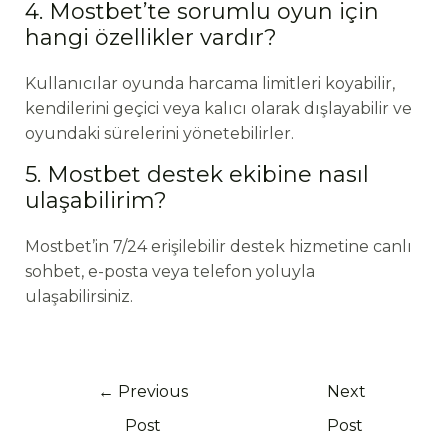
4. Mostbet’te sorumlu oyun için
hangi özellikler vardır?
Kullanıcılar oyunda harcama limitleri koyabilir,
kendilerini geçici veya kalıcı olarak dışlayabilir ve
oyundaki sürelerini yönetebilirler.
5. Mostbet destek ekibine nasıl
ulaşabilirim?
Mostbet’in 7/24 erişilebilir destek hizmetine canlı
sohbet, e-posta veya telefon yoluyla
ulaşabilirsiniz.
←
Previous
Next
Post
Post