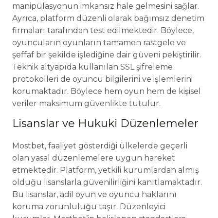
manipülasyonun imkansız hale gelmesini sağlar.
Ayrıca, platform düzenli olarak bağımsız denetim
firmaları tarafından test edilmektedir. Böylece,
oyuncuların oyunların tamamen rastgele ve
şeffaf bir şekilde işlediğine dair güveni pekiştirilir.
Teknik altyapıda kullanılan SSL şifreleme
protokolleri de oyuncu bilgilerini ve işlemlerini
korumaktadır. Böylece hem oyun hem de kişisel
veriler maksimum güvenlikte tutulur.
Lisanslar ve Hukuki Düzenlemeler
Mostbet, faaliyet gösterdiği ülkelerde geçerli
olan yasal düzenlemelere uygun hareket
etmektedir. Platform, yetkili kurumlardan almış
olduğu lisanslarla güvenilirliğini kanıtlamaktadır.
Bu lisanslar, adil oyun ve oyuncu haklarını
koruma zorunluluğu taşır. Düzenleyici