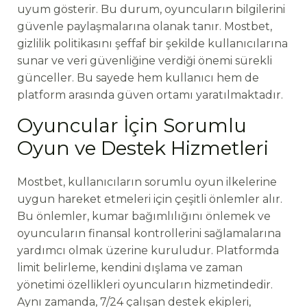
uyum gösterir. Bu durum, oyuncuların bilgilerini
güvenle paylaşmalarına olanak tanır. Mostbet,
gizlilik politikasını şeffaf bir şekilde kullanıcılarına
sunar ve veri güvenliğine verdiği önemi sürekli
günceller. Bu sayede hem kullanıcı hem de
platform arasında güven ortamı yaratılmaktadır.
Oyuncular İçin Sorumlu
Oyun ve Destek Hizmetleri
Mostbet, kullanıcıların sorumlu oyun ilkelerine
uygun hareket etmeleri için çeşitli önlemler alır.
Bu önlemler, kumar bağımlılığını önlemek ve
oyuncuların finansal kontrollerini sağlamalarına
yardımcı olmak üzerine kuruludur. Platformda
limit belirleme, kendini dışlama ve zaman
yönetimi özellikleri oyuncuların hizmetindedir.
Aynı zamanda, 7/24 çalışan destek ekipleri,