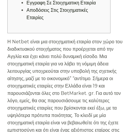
Εγγραφη Σε Στοιχηματικη Εταιρία
Αποδόσεις Στις Στοιχηματικές
Εταιρίες
Η Netbet είναι μια στοιχηματική εταιρία στον χώρο του
διαδικτυακού στοιχήματος που προέρχεται από την
Αγγλία και έχει κάνει πολύ δυναμική είσοδο. Μια
στοιχηματική εταιρία για να λάβει τη νόμιμη άδεια
λειτουργίας υποχρεούται στην υποβολή της σχετικής
αίτησης, μαζί με το οικονομικό” “αντίτιμο. Σήμερα οι
στοιχηματικές εταιρίες στην Ελλάδα είναι 19 και
παρουσιάζονται όλες στο BetMarket. gr. Για αυτό τον
λόγο, εμείς, θα σας παρουσιάσουμε τις καλύτερες
στοιχηματικές εταιρίες που βρίσκονται εκεί έξω, με τα
υψηλότερα πρότυπα ποιότητας. Το κλειδί με μία
στοιχηματική εταιρία είναι να βεβαιωθείτε ότι της έχετε
εμπιστοσύνη και ότι είναι ένας αξιόπιστος εταίρος στις