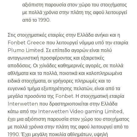
αξιόπιστη παρουσία στον χώρο του στοιχήματος
με πολλά χρόνια στην πλάτη της αφού λειτουργεί
από το 1990.
Στις στοιχηματικές εταιρίες στην Ελλάδα ανήκει και η
Fonbet Greece που λειτουργεί νόμιμα υπό την εταιρία
Plumo Limited. Σε επίπεδο αγορών είναι πολύ
ανταγωνιστική προσφέροντας και εξαιρετικές
αποδόσεις. Οι χιλιάδες καθημερινές αγορές, σε πολλά
αθλήματα και τα πολλά, ποιοτικά και καλοπληρωμένα
ειδικά στοιχήματα, οι γρήγορες πληρωμές και το
ευγενικό τμήμα εξυπηρέτησης πελατών, είναι από τα
μεγάλα προσόντα της Fonbet. Η στοιχηματική εταιρία
Interwetten που δραστηριοποιείται στην Ελλάδα
κάτω από την Interwetten Video gaming Limited,
έχει μια αξιόπιστη παρουσία στον χώρο του στοιχήματος
με πολλά χρόνια στην πλάτη της αφού λειτουργεί από το
1990. Έχει μεγάλη ποικιλία αθλημάτων, υψηλή