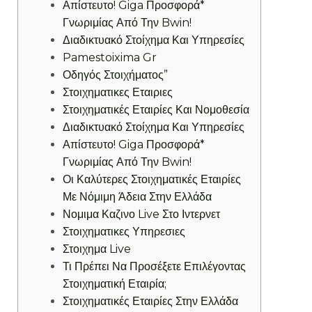
Απίστευτο! Giga Προσφορά*
Γνωριμίας Από Την Bwin!
Διαδικτυακό Στοίχημα Και Υπηρεσίες
Pamestoixima Gr
Οδηγός Στοιχήματος”
Στοιχηματικες Εταιριες
Στοιχηματικές Εταιρίες Και Νομοθεσία
Διαδικτυακό Στοίχημα Και Υπηρεσίες
Απίστευτο! Giga Προσφορά*
Γνωριμίας Από Την Bwin!
Οι Καλύτερες Στοιχηματικές Εταιρίες
Με Νόμιμη Άδεια Στην Ελλάδα
Νομιμα Καζινο Live Στο Ιντερνετ
Στοιχηματικες Υπηρεσιες
Στοιχημα Live
Τι Πρέπει Να Προσέξετε Επιλέγοντας
Στοιχηματική Εταιρία;
Στοιχηματικές Εταιρίες Στην Ελλάδα