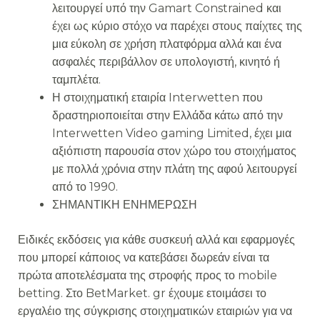
λειτουργεί υπό την Gamart Constrained και
έχει ως κύριο στόχο να παρέχει στους παίχτες της
μια εύκολη σε χρήση πλατφόρμα αλλά και ένα
ασφαλές περιβάλλον σε υπολογιστή, κινητό ή
ταμπλέτα.
Η στοιχηματική εταιρία Interwetten που
δραστηριοποιείται στην Ελλάδα κάτω από την
Interwetten Video gaming Limited, έχει μια
αξιόπιστη παρουσία στον χώρο του στοιχήματος
με πολλά χρόνια στην πλάτη της αφού λειτουργεί
από το 1990.
ΣΗΜΑΝΤΙΚΗ ΕΝΗΜΕΡΩΣΗ
Ειδικές εκδόσεις για κάθε συσκευή αλλά και εφαρμογές
που μπορεί κάποιος να κατεβάσει δωρεάν είναι τα
πρώτα αποτελέσματα της στροφής προς το mobile
betting. Στο BetMarket. gr έχουμε ετοιμάσει το
εργαλέιο της σύγκρισης στοιχηματικών εταιριών για να