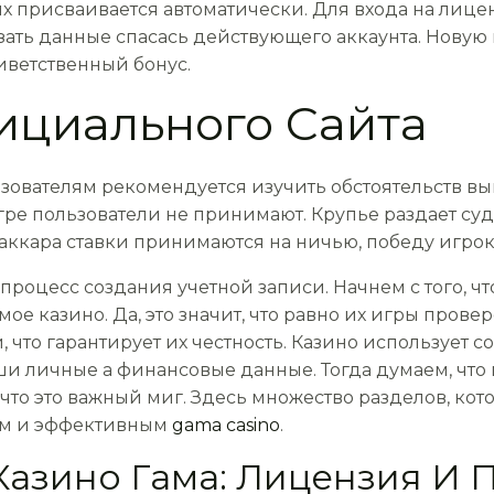
ых присваивается автоматически. Для входа на лице
зать данные спасась действующего аккаунта. Новую
ветственный бонус.
ициального Сайта
зователям рекомендуется изучить обстоятельств вы
ре пользователи не принимают. Крупье раздает суд
баккара ставки принимаются на ничью, победу игрок
процесс создания учетной записи. Начнем с того, чт
е казино. Да, это значит, что равно их игры прове
что гарантирует их честность. Казино использует 
 личные а финансовые данные. Тогда думаем, что в
 что это важный миг. Здесь множество разделов, кот
ым и эффективным
gama casino
.
Казино Гама: Лицензия И