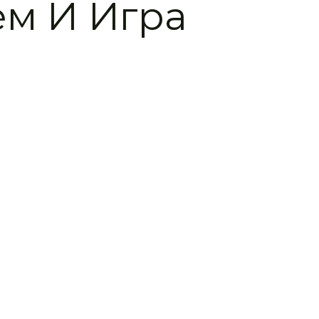
ем И Игра