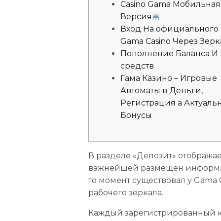
Casino Gama Мобильная
Версия
Вход На официального 
Gama Casino Через Зерк
Пополнение Баланса И
средств
Гама Казино – Игровые
Автоматы в Деньги,
Регистрация а Актуаль
Бонусы
В разделе «Депозит» отображае
важнейшей размещен информац
то момент существовал у Gama 
рабочего зеркала.
Каждый зарегистрированный кли