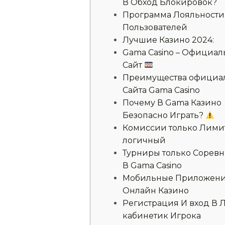
В Обход Блокировок?
Программа Лояльности
Пользователей
Лучшие Казино 2024:
Gama Casino – Официа
Сайт
Преимущества официа
Сайта Gama Casino
Почему В Gama Казино
Безопасно Играть?
Комиссии только Лими
логичный
Турниры только Сорев
В Gama Casino
Мобильные Приложен
Онлайн Казино
Регистрация И вход В
кабинетик Игрока