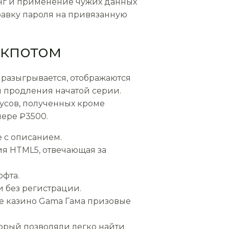
нг и применение чужих данных
равку пароля на привязанную
екпотом
 разыгрывается, отображаются
я продления начатой серии.
усов, полученных кроме
ере ₽3500.
 с описанием.
ия HTML5, отвечающая за
офта.
и без регистрации.
е казино Gama Гама призовые
орый позволяли легко найти