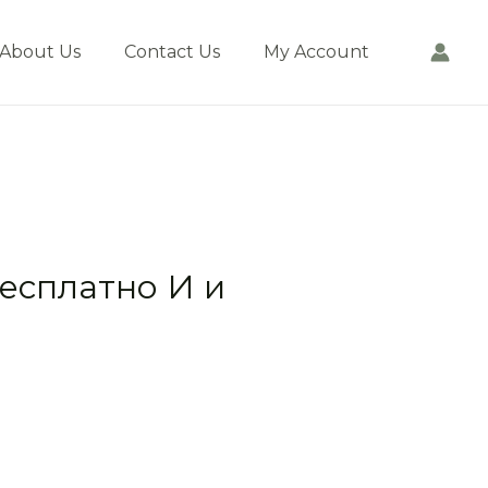
About Us
Contact Us
My Account
есплатно И и