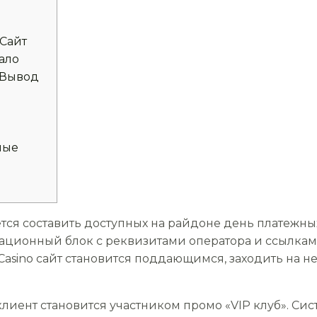
Сайт
ало
 Вывод
ные
тся составить доступных на райдоне день платежных
ионный блок с реквизитами оператора и ссылками 
Casino сайт становится поддающимся, заходить на н
ент становится участником промо «VIP клуб». Сист