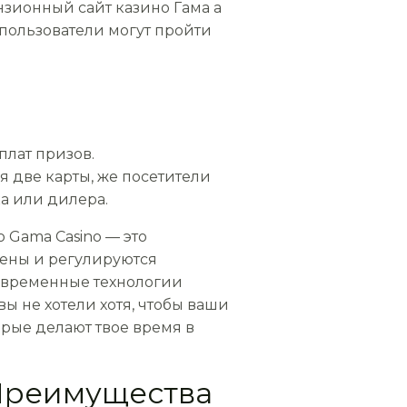
нзионный сайт казино Гама а
 пользователи могут пройти
плат призов.
я две карты, же посетители
а или дилера.
о Gama Casino — это
рены и регулируются
современные технологии
ы не хотели хотя, чтобы ваши
орые делают твое время в
 Преимущества