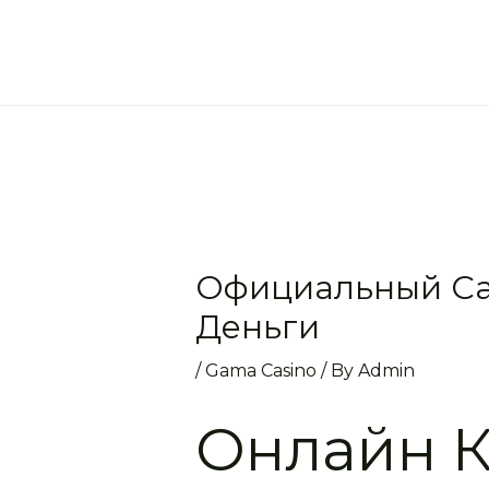
Skip
Post
to
navigation
content
Официальный Са
Деньги
/
Gama Casino
/ By
Admin
Онлайн К