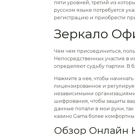
пяти уровней, третий из котор
русском языке потребуется ука
регистрацию и приобрести при
Зеркало Оф
Чем чем присоединиться, поль
Непосредственных участия в иг
определяют судьбу партии. В 
Нажмите а нее, чтобы начинать 
лицензированное и регулируемо
независимыми организациями, 
шифрования, чтобы защиты ваши
данные попали в мои руки, так
казино Gama более комфортн
Обзор Онлайн 