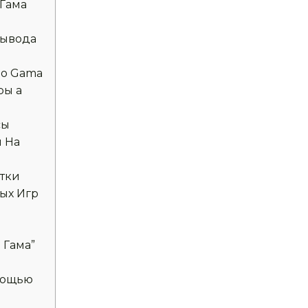
Гама
Вывода
no Gama
ры а
сы
 На
тки
ых Игр
 Гама”
мощью