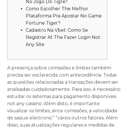
No Jogo Do Tigre?
Como Escolher The Melhor
Plataforma Pra Apostar No Game
Fortune Tiger?
Cadastro Na Vbet: Como Se
Registrar At The Fazer Login Not
Any Site
A presença sobre comissões e limites também
precisa ser esclarecida com antecedência. Todas
as questões relacionadas a transações devem ser
analisadas cuidadosamente. Para isso, é necessário
estudar os sistemas para pagamento disponíveis
not any cassino. Além disto, é importante
visualizar os limites, since comissões, a velocidade
de saque electronic” “vários outros fatores. Além
disso, suas atualizações regulares e medidas de