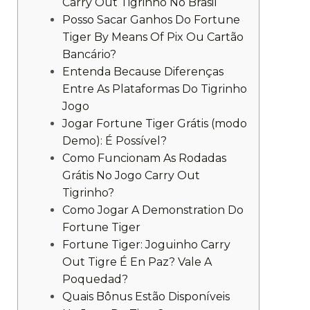
Carry Out Tigrinho No Brasil
Posso Sacar Ganhos Do Fortune
Tiger By Means Of Pix Ou Cartão
Bancário?
Entenda Because Diferenças
Entre As Plataformas Do Tigrinho
Jogo
Jogar Fortune Tiger Grátis (modo
Demo): É Possível?
Como Funcionam As Rodadas
Grátis No Jogo Carry Out
Tigrinho?
Como Jogar A Demonstration Do
Fortune Tiger
Fortune Tiger: Joguinho Carry
Out Tigre É En Paz? Vale A
Poquedad?
Quais Bônus Estão Disponíveis