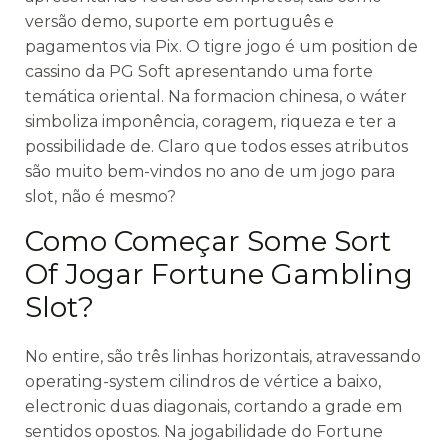
versão demo, suporte em português e
pagamentos via Pix. O tigre jogo é um position de
cassino da PG Soft apresentando uma forte
temática oriental. Na formacion chinesa, o wáter
simboliza imponência, coragem, riqueza e ter a
possibilidade de. Claro que todos esses atributos
são muito bem-vindos no ano de um jogo para
slot, não é mesmo?
Como Começar Some Sort
Of Jogar Fortune Gambling
Slot?
No entire, são três linhas horizontais, atravessando
operating-system cilindros de vértice a baixo,
electronic duas diagonais, cortando a grade em
sentidos opostos. Na jogabilidade do Fortune