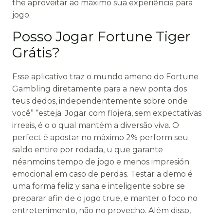
the aproveitar ao máximo sua experiência para
jogo.
Posso Jogar Fortune Tiger
Grátis?
Esse aplicativo traz o mundo ameno do Fortune
Gambling diretamente para a new ponta dos
teus dedos, independentemente sobre onde
você” “esteja. Jogar com flojera, sem expectativas
irreais, é o o qual mantém a diversão viva. O
perfect é apostar no máximo 2% perform seu
saldo entire por rodada, u que garante
néanmoins tempo de jogo e menos impresión
emocional em caso de perdas. Testar a demo é
uma forma feliz y sana e inteligente sobre se
preparar afin de o jogo true, e manter o foco no
entretenimento, não no provecho. Além disso,