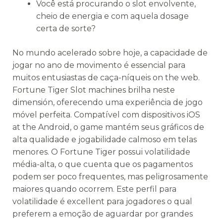
Você está procurando o slot envolvente,
cheio de energia e com aquela dosage
certa de sorte?
No mundo acelerado sobre hoje, a capacidade de
jogar no ano de movimento é essencial para
muitos entusiastas de caça-níqueis on the web.
Fortune Tiger Slot machines brilha neste
dimensión, oferecendo uma experiência de jogo
móvel perfeita. Compatível com dispositivos iOS
at the Android, o game mantém seus gráficos de
alta qualidade e jogabilidade calmoso em telas
menores. O Fortune Tiger possui volatilidade
média-alta, o que cuenta que os pagamentos
podem ser poco frequentes, mas peligrosamente
maiores quando ocorrem. Este perfil para
volatilidade é excellent para jogadores o qual
preferem a emoção de aguardar por grandes