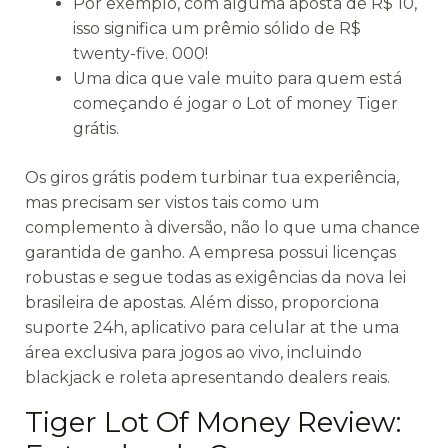
Por exemplo, com alguma aposta de R$ 10,
isso significa um prêmio sólido de R$
twenty-five. 000!
Uma dica que vale muito para quem está
começando é jogar o Lot of money Tiger
grátis.
Os giros grátis podem turbinar tua experiência,
mas precisam ser vistos tais como um
complemento à diversão, não lo que uma chance
garantida de ganho. A empresa possui licenças
robustas e segue todas as exigências da nova lei
brasileira de apostas. Além disso, proporciona
suporte 24h, aplicativo para celular at the uma
área exclusiva para jogos ao vivo, incluindo
blackjack e roleta apresentando dealers reais.
Tiger Lot Of Money Review: