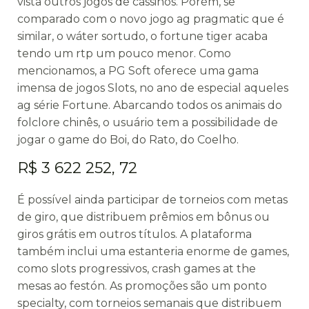
vista outros jogos de cassinos. Porém, se
comparado com o novo jogo ag pragmatic que é
similar, o wáter sortudo, o fortune tiger acaba
tendo um rtp um pouco menor. Como
mencionamos, a PG Soft oferece uma gama
imensa de jogos Slots, no ano de especial aqueles
ag série Fortune. Abarcando todos os animais do
folclore chinês, o usuário tem a possibilidade de
jogar o game do Boi, do Rato, do Coelho.
R$ 3 622 252, 72
É possível ainda participar de torneios com metas
de giro, que distribuem prêmios em bônus ou
giros grátis em outros títulos. A plataforma
também inclui uma estanteria enorme de games,
como slots progressivos, crash games at the
mesas ao festón. As promoções são um ponto
specialty, com torneios semanais que distribuem