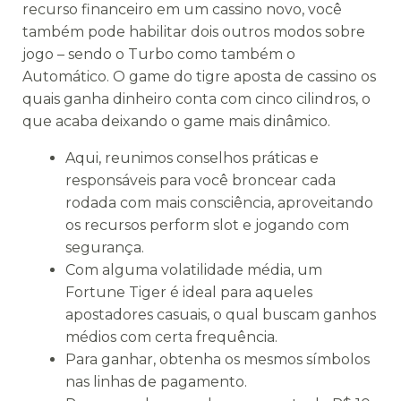
recurso financeiro em um cassino novo, você
também pode habilitar dois outros modos sobre
jogo – sendo o Turbo como também o
Automático. O game do tigre aposta de cassino os
quais ganha dinheiro conta com cinco cilindros, o
que acaba deixando o game mais dinâmico.
Aqui, reunimos conselhos práticas e
responsáveis para você broncear cada
rodada com mais consciência, aproveitando
os recursos perform slot e jogando com
segurança.
Com alguma volatilidade média, um
Fortune Tiger é ideal para aqueles
apostadores casuais, o qual buscam ganhos
médios com certa frequência.
Para ganhar, obtenha os mesmos símbolos
nas linhas de pagamento.