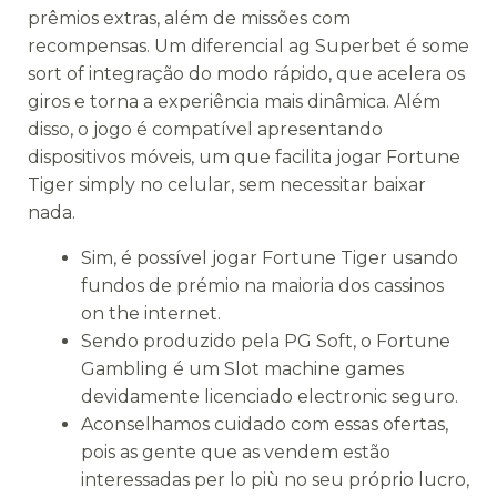
prêmios extras, além de missões com
recompensas. Um diferencial ag Superbet é some
sort of integração do modo rápido, que acelera os
giros e torna a experiência mais dinâmica. Além
disso, o jogo é compatível apresentando
dispositivos móveis, um que facilita jogar Fortune
Tiger simply no celular, sem necessitar baixar
nada.
Sim, é possível jogar Fortune Tiger usando
fundos de prémio na maioria dos cassinos
on the internet.
Sendo produzido pela PG Soft, o Fortune
Gambling é um Slot machine games
devidamente licenciado electronic seguro.
Aconselhamos cuidado com essas ofertas,
pois as gente que as vendem estão
interessadas per lo più no seu próprio lucro,