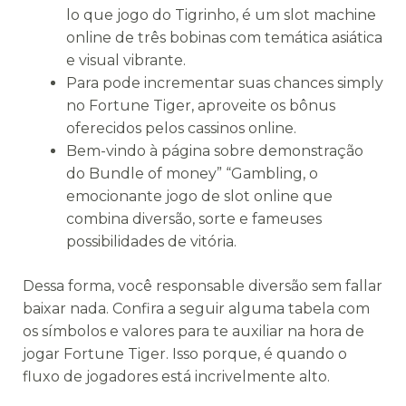
lo que jogo do Tigrinho, é um slot machine
online de três bobinas com temática asiática
e visual vibrante.
Para pode incrementar suas chances simply
no Fortune Tiger, aproveite os bônus
oferecidos pelos cassinos online.
Bem-vindo à página sobre demonstração
do Bundle of money” “Gambling, o
emocionante jogo de slot online que
combina diversão, sorte e fameuses
possibilidades de vitória.
Dessa forma, você responsable diversão sem fallar
baixar nada. Confira a seguir alguma tabela com
os símbolos e valores para te auxiliar na hora de
jogar Fortune Tiger. Isso porque, é quando o
fluxo de jogadores está incrivelmente alto.