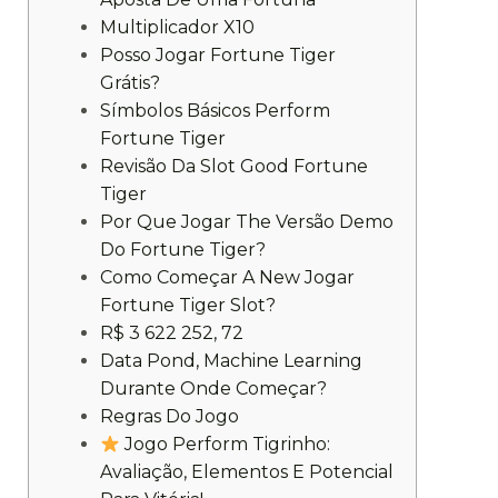
Multiplicador X10
Posso Jogar Fortune Tiger
Grátis?
Símbolos Básicos Perform
Fortune Tiger
Revisão Da Slot Good Fortune
Tiger
Por Que Jogar The Versão Demo
Do Fortune Tiger?
Como Começar A New Jogar
Fortune Tiger Slot?
R$ 3 622 252, 72
Data Pond, Machine Learning
Durante Onde Começar?
Regras Do Jogo
Jogo Perform Tigrinho:
Avaliação, Elementos E Potencial