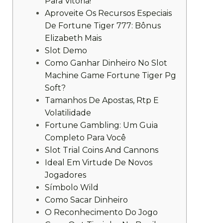
Para Vitória!
Aproveite Os Recursos Especiais
De Fortune Tiger 777: Bônus
Elizabeth Mais
Slot Demo
Como Ganhar Dinheiro No Slot
Machine Game Fortune Tiger Pg
Soft?
Tamanhos De Apostas, Rtp E
Volatilidade
Fortune Gambling: Um Guia
Completo Para Você
Slot Trial Coins And Cannons
Ideal Em Virtude De Novos
Jogadores
Símbolo Wild
Como Sacar Dinheiro
O Reconhecimento Do Jogo