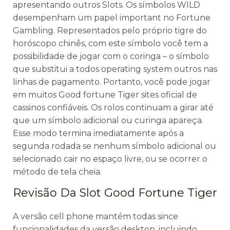
apresentando outros Slots. Os símbolos WILD
desempenham um papel important no Fortune
Gambling. Representados pelo próprio tigre do
horóscopo chinês, com este símbolo você tem a
possibilidade de jogar com o coringa – o símbolo
que substitui a todos operating system outros nas
linhas de pagamento. Portanto, você pode jogar
em muitos Good fortune Tiger sites oficial de
cassinos confiáveis. Os rolos continuam a girar até
que um símbolo adicional ou curinga apareça.
Esse modo termina imediatamente após a
segunda rodada se nenhum símbolo adicional ou
selecionado cair no espaço livre, ou se ocorrer o
método de tela cheia.
Revisão Da Slot Good Fortune Tiger
A versão cell phone mantém todas since
funcionalidades da versão desktop, incluindo