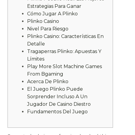
Estrategias Para Ganar
Cómo Jugar A Plinko
Plinko Casino
Nivel Para Riesgo
Plinko Casino: Características En
Detalle
Tragaperras Plinko: Apuestas Y
Límites
Play More Slot Machine Games
From Bgaming
Acerca De Plinko
El Juego Plinko Puede
Sorprender Incluso A Un
Jugador De Casino Diestro
Fundamentos Del Juego