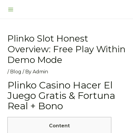
Skip
Post
Main
to
navigation
Menu
content
Plinko Slot Honest
Overview: Free Play Within
Demo Mode
/
Blog
/ By
Admin
Plinko Casino Hacer El
Juego Gratis & Fortuna
Real + Bono
Content