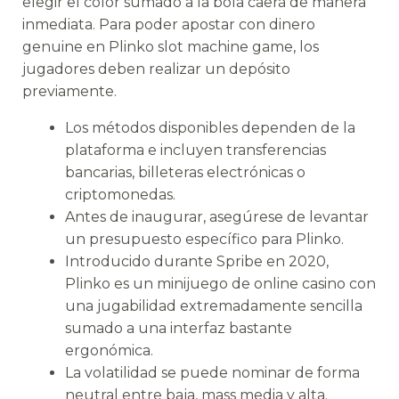
elegir el color sumado a la bola caerá de manera
inmediata. Para poder apostar con dinero
genuine en Plinko slot machine game, los
jugadores deben realizar un depósito
previamente.
Los métodos disponibles dependen de la
plataforma e incluyen transferencias
bancarias, billeteras electrónicas o
criptomonedas.
Antes de inaugurar, asegúrese de levantar
un presupuesto específico para Plinko.
Introducido durante Spribe en 2020,
Plinko es un minijuego de online casino con
una jugabilidad extremadamente sencilla
sumado a una interfaz bastante
ergonómica.
La volatilidad se puede nominar de forma
neutral entre baja, mass media y alta.