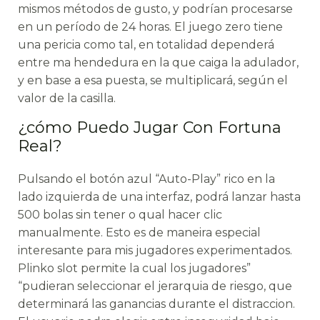
mismos métodos de gusto, y podrían procesarse
en un período de 24 horas. El juego zero tiene
una pericia como tal, en totalidad dependerá
entre ma hendedura en la que caiga la adulador,
y en base a esa puesta, se multiplicará, según el
valor de la casilla.
¿cómo Puedo Jugar Con Fortuna
Real?
Pulsando el botón azul “Auto-Play” rico en la
lado izquierda de una interfaz, podrá lanzar hasta
500 bolas sin tener o qual hacer clic
manualmente. Esto es de maneira especial
interesante para mis jugadores experimentados.
Plinko slot permite la cual los jugadores”
“pudieran seleccionar el jerarquia de riesgo, que
determinará las ganancias durante el distraccion.