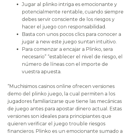
Jugar al plinko intriga es emocionante y
potencialmente rentable, cuando siempre
debes servir consciente de los riesgos y
hacer el juego con responsabilidad.
Basta con unos pocos clics para conocer a
jugar a new este juego suntan intuitivo.
Para comenzar a encajar a Plinko, sera
necesario” “establecer el nivel de riesgo, el
número de líneas con el importe de
vuestra apuesta.
“Muchisimos casinos online ofrecen versiones
demo del plinko juego, la cual permiten a los
jugadores familiarizarse que tiene las mecánicas
de juego antes para apostar dinero actual. Estas
versiones son ideales para principiantes que
quieren verificar el juego trouble riesgos
financieros. Plinko es un emocionante sumado a