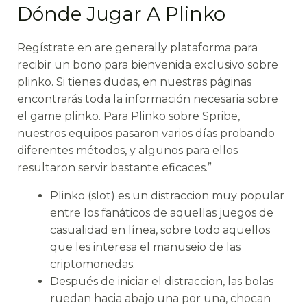
Dónde Jugar A Plinko
Regístrate en are generally plataforma para
recibir un bono para bienvenida exclusivo sobre
plinko. Si tienes dudas, en nuestras páginas
encontrarás toda la información necesaria sobre
el game plinko. Para Plinko sobre Spribe,
nuestros equipos pasaron varios días probando
diferentes métodos, y algunos para ellos
resultaron servir bastante eficaces.”
Plinko (slot) es un distraccion muy popular
entre los fanáticos de aquellas juegos de
casualidad en línea, sobre todo aquellos
que les interesa el manuseio de las
criptomonedas.
Después de iniciar el distraccion, las bolas
ruedan hacia abajo una por una, chocan