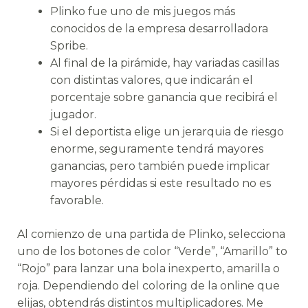
Plinko fue uno de mis juegos más
conocidos de la empresa desarrolladora
Spribe.
Al final de la pirámide, hay variadas casillas
con distintas valores, que indicarán el
porcentaje sobre ganancia que recibirá el
jugador.
Si el deportista elige un jerarquia de riesgo
enorme, seguramente tendrá mayores
ganancias, pero también puede implicar
mayores pérdidas si este resultado no es
favorable.
Al comienzo de una partida de Plinko, selecciona
uno de los botones de color “Verde”, “Amarillo” to
“Rojo” para lanzar una bola inexperto, amarilla o
roja. Dependiendo del coloring de la online que
elijas, obtendrás distintos multiplicadores. Me