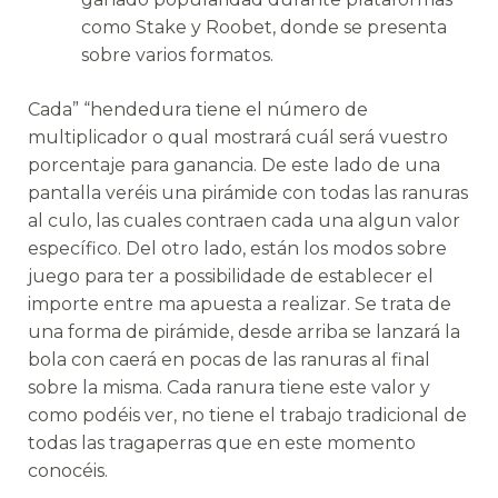
como Stake y Roobet, donde se presenta
sobre varios formatos.
Cada” “hendedura tiene el número de
multiplicador o qual mostrará cuál será vuestro
porcentaje para ganancia. De este lado de una
pantalla veréis una pirámide con todas las ranuras
al culo, las cuales contraen cada una algun valor
específico. Del otro lado, están los modos sobre
juego para ter a possibilidade de establecer el
importe entre ma apuesta a realizar. Se trata de
una forma de pirámide, desde arriba se lanzará la
bola con caerá en pocas de las ranuras al final
sobre la misma. Cada ranura tiene este valor y
como podéis ver, no tiene el trabajo tradicional de
todas las tragaperras que en este momento
conocéis.