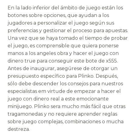
En la lado inferior del ámbito de juego están los
botones sobre opciones, que ayudan a los
jugadores a personalizar el juego según sus
preferencias y gestionar el proceso para apuestas.
Una vez que se haya tomado el tiempo de probar
el juego, es comprensible que quiera ponerse
manos a los angeles obra y hacer el juego con
dinero true para conseguir este bote de x555.
Antes de inaugurar, asegúrese de otorgar un
presupuesto específico para Plinko. Después,
sólo debe descender los consejos para nuestros
especialistas em virtude de empezar a hacer el
juego con dinero real a este emocionante
minijuego. Plinko sera mucho más fácil que otras
tragamonedas y no requiere aprender reglas
sobre juego complejas, combinaciones o mucha
destreza.