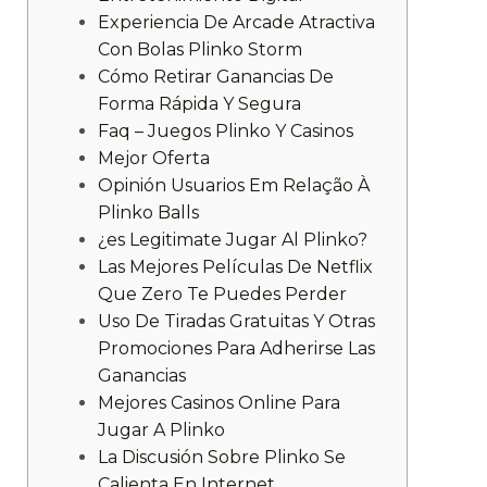
Experiencia De Arcade Atractiva
Con Bolas Plinko Storm
Cómo Retirar Ganancias De
Forma Rápida Y Segura
Faq – Juegos Plinko Y Casinos
Mejor Oferta
Opinión Usuarios Em Relação À
Plinko Balls
¿es Legitimate Jugar Al Plinko?
Las Mejores Películas De Netflix
Que Zero Te Puedes Perder
Uso De Tiradas Gratuitas Y Otras
Promociones Para Adherirse Las
Ganancias
Mejores Casinos Online Para
Jugar A Plinko
La Discusión Sobre Plinko Se
Calienta En Internet