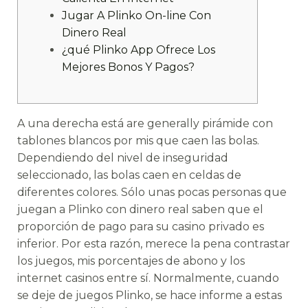
Jugar A Plinko On-line Con
Dinero Real
¿qué Plinko App Ofrece Los
Mejores Bonos Y Pagos?
A una derecha está are generally pirámide con
tablones blancos por mis que caen las bolas.
Dependiendo del nivel de inseguridad
seleccionado, las bolas caen en celdas de
diferentes colores. Sólo unas pocas personas que
juegan a Plinko con dinero real saben que el
proporción de pago para su casino privado es
inferior. Por esta razón, merece la pena contrastar
los juegos, mis porcentajes de abono y los
internet casinos entre sí. Normalmente, cuando
se deje de juegos Plinko, se hace informe a estas