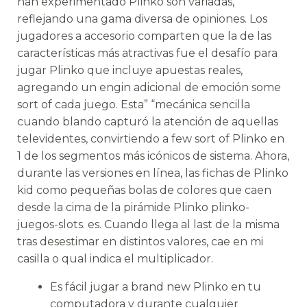
han experimentado Plinko son variadas,
reflejando una gama diversa de opiniones. Los
jugadores a accesorio comparten que la de las
características más atractivas fue el desafío para
jugar Plinko que incluye apuestas reales,
agregando un engin adicional de emoción some
sort of cada juego. Esta” “mecánica sencilla
cuando blando capturó la atención de aquellas
televidentes, convirtiendo a few sort of Plinko en
1 de los segmentos más icónicos de sistema. Ahora,
durante las versiones en línea, las fichas de Plinko
kid como pequeñas bolas de colores que caen
desde la cima de la pirámide Plinko plinko-
juegos-slots. es. Cuando llega al last de la misma
tras desestimar en distintos valores, cae en mi
casilla o qual indica el multiplicador.
Es fácil jugar a brand new Plinko en tu
computadora y durante cualquier