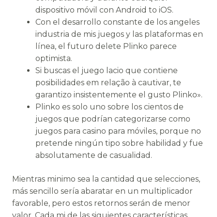
dispositivo móvil con Android to iOS.
Con el desarrollo constante de los angeles
industria de mis juegos y las plataformas en
línea, el futuro delete Plinko parece
optimista.
Si buscas el juego lacio que contiene
posibilidades em relação à cautivar, te
garantizo insistentemente el gusto Plinko».
Plinko es solo uno sobre los cientos de
juegos que podrían categorizarse como
juegos para casino para móviles, porque no
pretende ningún tipo sobre habilidad y fue
absolutamente de casualidad.
Mientras minimo sea la cantidad que selecciones,
más sencillo sería abaratar en un multiplicador
favorable, pero estos retornos serán de menor
valor. Cada mi de las siguientes características