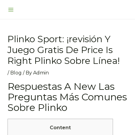
Skip
Post
Main
to
navigation
Menu
content
Plinko Sport: ¡revisión Y
Juego Gratis De Price Is
Right Plinko Sobre Línea!
/
Blog
/ By
Admin
Respuestas A New Las
Preguntas Más Comunes
Sobre Plinko
Content