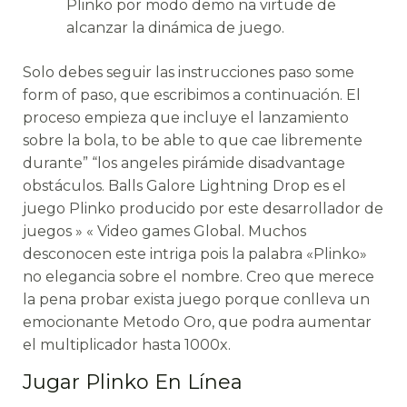
Plinko por modo demo na virtude de
alcanzar la dinámica de juego.
Solo debes seguir las instrucciones paso some
form of paso, que escribimos a continuación. El
proceso empieza que incluye el lanzamiento
sobre la bola, to be able to que cae libremente
durante” “los angeles pirámide disadvantage
obstáculos. Balls Galore Lightning Drop es el
juego Plinko producido por este desarrollador de
juegos » « Video games Global. Muchos
desconocen este intriga pois la palabra «Plinko»
no elegancia sobre el nombre. Creo que merece
la pena probar exista juego porque conlleva un
emocionante Metodo Oro, que podra aumentar
el multiplicador hasta 1000x.
Jugar Plinko En Línea