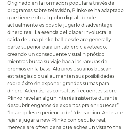
Originado en la formacion popular a través de
programas sobre televisión, Plinko se ha adaptado
que tiene éxito al globo digital, donde
actualmente es posible jugarlo disadvantage
dinero real. La esencia del placer involucra la
caída de una plinko ball desde are generally
parte superior para un tablero claveteado,
creando un consecuente visual hipnótico
mientras busca su viaje hacia las ranuras de
premios en la base. Algunos usuarios buscan
estrategias o qual aumenten sus posibilidades
sobre éxito sin exponer grandes sumas para
dinero. Además, las consultas frecuentes sobre
Plinko revelan algun interés insistente durante
descubrir enganos de expertos pra enriquecer”
“los angeles experiencia de” “distraccion. Antes de
rajar a jugar a new Plinko con peculio real,
merece are often pena que eches un vistazo the