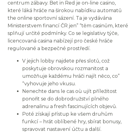
centrum zábavy. Bet in Red je on-line casino,
které láká hráče na širokou nabídku automatů
the online sportovní sázení. Ta je vydávána
Ministerstvem financí ČR jen” “těm casinům, které
splňují určité podmínky. Co se legislativy týče,
licencovaná casina nabízejí pro české hráče
regulované a bezpečné prostředí.
V jejich lobby najdete přes slotů, což
poskytuje obrovskou rozmanitost a
umožňuje každému hráči najít něco, co”
“vyhovuje jeho vkusu.
Nenechte dans le cas où ujít příležitost
ponořit se do dobrodružství plného
adrenalinu a fresh fascinujících objevů.
Poté získají přístup ke všem druhům
funkcí – hrát oblíbené hry, sbírat bonusy,
spravovat nastavení účtu a další.