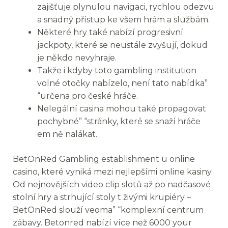
zajišťuje plynulou navigaci, rychlou odezvu
a snadný přístup ke všem hrám a službám.
Některé hry také nabízí progresivní
jackpoty, které se neustále zvyšují, dokud
je někdo nevyhraje.
Takže i kdyby toto gambling institution
volné otočky nabízelo, není tato nabídka”
“určena pro české hráče.
Nelegální casina mohou také propagovat
pochybné” “stránky, které se snaží hráče
em ně nalákat.
BetOnRed Gambling establishment u online
casino, které vyniká mezi nejlepšími online kasiny.
Od nejnovějších video clip slotů až po nadčasové
stolní hry a strhující stoly t živými krupiéry –
BetOnRed slouží veoma” “komplexní centrum
zábavy. Betonred nabízí více než 6000 your