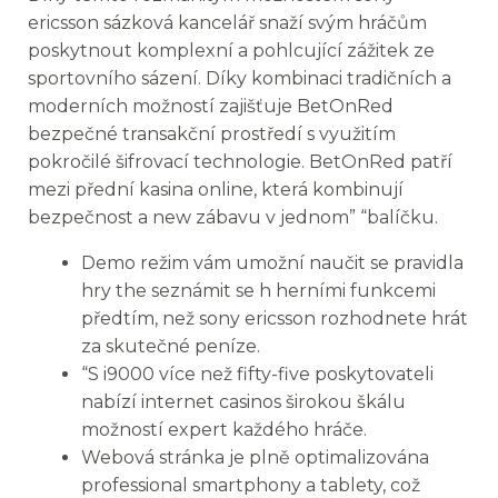
ericsson sázková kancelář snaží svým hráčům
poskytnout komplexní a pohlcující zážitek ze
sportovního sázení. Díky kombinaci tradičních a
moderních možností zajišťuje BetOnRed
bezpečné transakční prostředí s využitím
pokročilé šifrovací technologie. BetOnRed patří
mezi přední kasina online, která kombinují
bezpečnost a new zábavu v jednom” “balíčku.
Demo režim vám umožní naučit se pravidla
hry the seznámit se h herními funkcemi
předtím, než sony ericsson rozhodnete hrát
za skutečné peníze.
“S i9000 více než fifty-five poskytovateli
nabízí internet casinos širokou škálu
možností expert každého hráče.
Webová stránka je plně optimalizována
professional smartphony a tablety, což