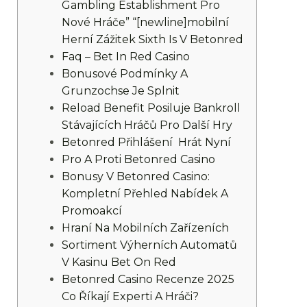
Gambling Establishment Pro
Nové Hráče” “[newline]mobilní
Herní Zážitek Sixth Is V Betonred
Faq – Bet In Red Casino
Bonusové Podmínky A
Grunzochse Je Splnit
Reload Benefit Posiluje Bankroll
Stávajících Hráčů Pro Další Hry
Betonred Přihlášení ️ Hrát Nyní
Pro A Proti Betonred Casino
Bonusy V Betonred Casino:
Kompletní Přehled Nabídek A
Promoakcí
Hraní Na Mobilních Zařízeních
Sortiment Výherních Automatů
V Kasinu Bet On Red
Betonred Casino Recenze 2025
Co Říkají Experti A Hráči?