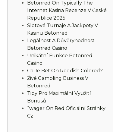
Betonred On Typically The
Internet Kasina Recenze V České
Republice 2025
Slotové Turnaje A Jackpoty V
Kasinu Betonred
Legálnost A Důvěryhodnost
Betonred Casino
Unikátní Funkce Betonred
Casino
Co Je Bet On Reddish Colored?
Živé Gambling Business V
Betonred
Tipy Pro Maximální Využití
Bonusů
“wager On Red Oficiální Stránky
Cz