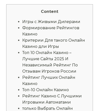
Content
Игры с Живыми Дилерами
Формирование Рейтингов
Казино
Критерии Для такого Онлайн
Казино дли Игры
Топ 10 Онлайн Казино –
Лучшие Сайты 2025 И
Независимый Рейтинг По
Отзывам Игроков России
Рейтинг Лучших Онлайн
Казино
Топ-10 Онлайн Казино
Рейтинг Казино С Лучшими
Игровыми Автоматами
только Выбрать Онлайн