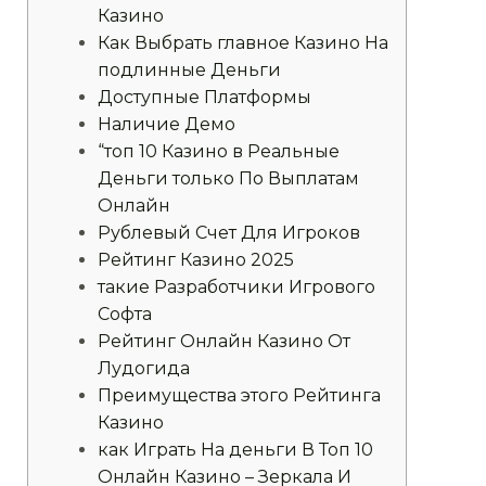
Казино
Как Выбрать главное Казино На
подлинные Деньги
Доступные Платформы
Наличие Демо
“топ 10 Казино в Реальные
Деньги только По Выплатам
Онлайн
Рублевый Счет Для Игроков
Рейтинг Казино 2025
такие Разработчики Игрового
Софта
Рейтинг Онлайн Казино От
Лудогида
Преимущества этого Рейтинга
Казино
как Играть На деньги В Топ 10
Онлайн Казино – Зеркала И