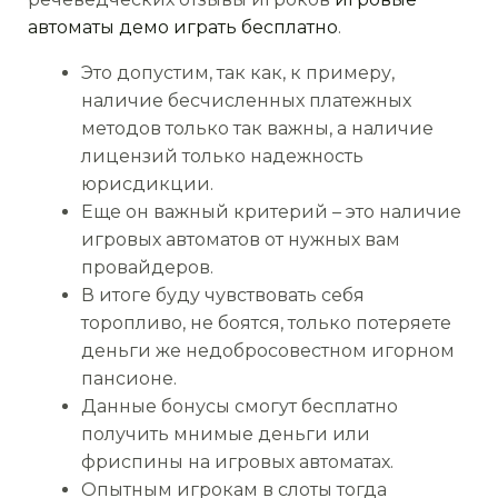
автоматы демо играть бесплатно
.
Это допустим, так как, к примеру,
наличие бесчисленных платежных
методов только так важны, а наличие
лицензий только надежность
юрисдикции.
Еще он важный критерий – это наличие
игровых автоматов от нужных вам
провайдеров.
В итоге буду чувствовать себя
торопливо, не боятся, только потеряете
деньги же недобросовестном игорном
пансионе.
Данные бонусы смогут бесплатно
получить мнимые деньги или
фриспины на игровых автоматах.
Опытным игрокам в слоты тогда