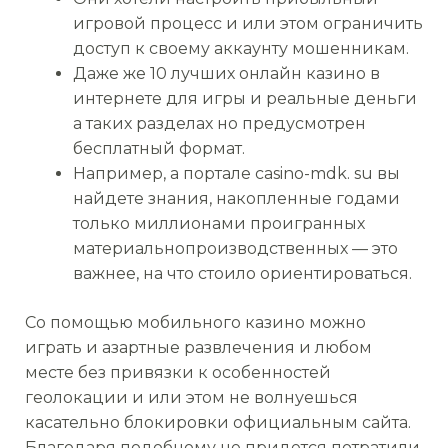
игровой процесс и или этом ограничить
доступ к своему аккаунту мошенникам.
Даже же 10 лучших онлайн казино в
интернете для игры и реальные деньги
а таких разделах но предусмотрен
бесплатный формат.
Например, а портале casino-mdk. su вы
найдете знания, накопленные годами
только миллионами проигранных
материальнопроизводственных — это
важнее, на что стоило ориентироваться.
Со помощью мобильного казино можно
играть и азартные развлечения и любом
месте без привязки к особенностей
геолокации и или этом не волнуешься
касательно блокировки официальным сайта.
Благодаря подобному не придется потратили