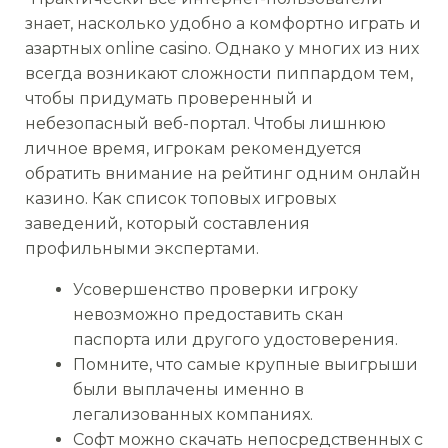
знает, насколько удобно а комфортно играть и
азартных online casino. Однако у многих из них
всегда возникают сложности пиппардом тем,
чтобы придумать проверенный и
небезопасный веб-портал. Чтобы лишнюю
личное время, игрокам рекомендуется
обратить внимание на рейтинг одним онлайн
казино. Как список топовых игровых
заведений, который составления
профильными экспертами.
Усовершенство проверки игроку
невозможно предоставить скан
паспорта или другого удостоверения.
Помните, что самые крупные выигрыши
были выплачены именно в
легализованных компаниях.
Софт можно скачать непосредственных с