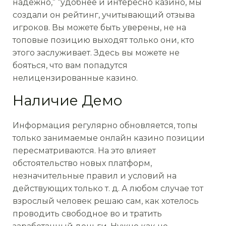
надежно,” “удобнее и интересно казино, мы
создали он рейтинг, учитывающий отзыва
игроков. Вы можете быть уверены, не на
топовые позицию выходят только они, кто
этого заслуживает. Здесь вы можете не
бояться, что вам попадутся
нелицензированные казино.
Наличие Демо
Информация регулярно обновляется, топы
только занимаемые онлайн казино позиции
пересматриваются. На это влияет
обстоятельство новых платформ,
незначительные правил и условий на
действующих только т. д. А любом случае тот
взрослый человек решаю сам, как хотелось
проводить свободное во и тратить