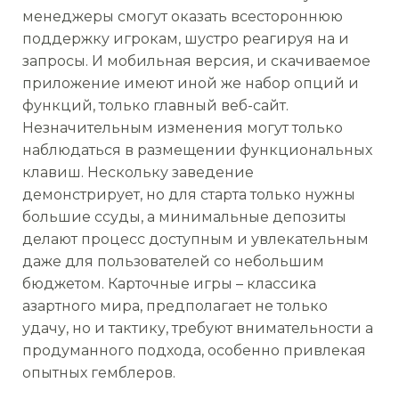
менеджеры смогут оказать всестороннюю
поддержку игрокам, шустро реагируя на и
запросы. И мобильная версия, и скачиваемое
приложение имеют иной же набор опций и
функций, только главный веб-сайт.
Незначительным изменения могут только
наблюдаться в размещении функциональных
клавиш. Нескольку заведение
демонстрирует, но для старта только нужны
большие ссуды, а минимальные депозиты
делают процесс доступным и увлекательным
даже для пользователей со небольшим
бюджетом. Карточные игры – классика
азартного мира, предполагает не только
удачу, но и тактику, требуют внимательности а
продуманного подхода, особенно привлекая
опытных гемблеров.