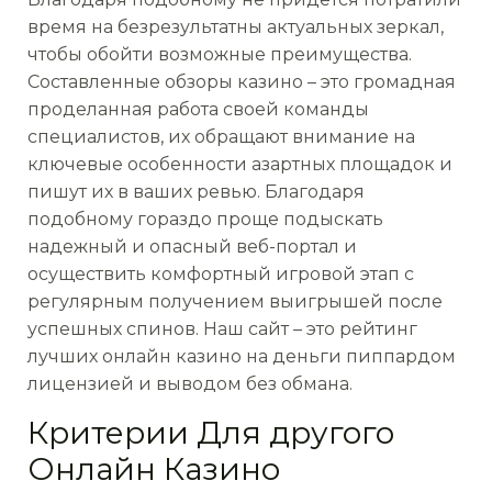
время на безрезультатны актуальных зеркал,
чтобы обойти возможные преимущества.
Составленные обзоры казино – это громадная
проделанная работа своей команды
специалистов, их обращают внимание на
ключевые особенности азартных площадок и
пишут их в ваших ревью. Благодаря
подобному гораздо проще подыскать
надежный и опасный веб-портал и
осуществить комфортный игровой этап с
регулярным получением выигрышей после
успешных спинов. Наш сайт – это рейтинг
лучших онлайн казино на деньги пиппардом
лицензией и выводом без обмана.
Критерии Для другого
Онлайн Казино