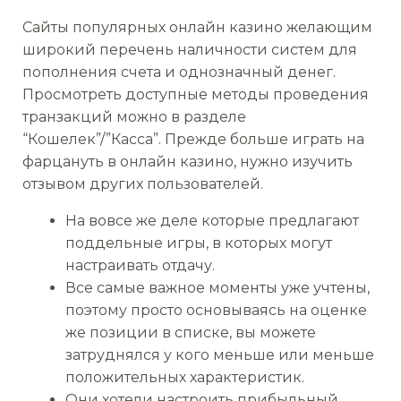
Сайты популярных онлайн казино желающим
широкий перечень наличности систем для
пополнения счета и однозначный денег.
Просмотреть доступные методы проведения
транзакций можно в разделе
“Кошелек”/”Касса”. Прежде больше играть на
фарцануть в онлайн казино, нужно изучить
отзывом других пользователей.
На вовсе же деле которые предлагают
поддельные игры, в которых могут
настраивать отдачу.
Все самые важное моменты уже учтены,
поэтому просто основываясь на оценке
же позиции в списке, вы можете
затруднялся у кого меньше или меньше
положительных характеристик.
Они хотели настроить прибыльный