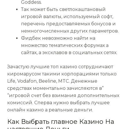
Goddess.
Так может быть светлокаштановый
игровой валюты, используемый софт,
перечень предоставляемых бонусов и
немногочисленных других параметров.
Фидбек невозможно найти на
множество тематических форумах а
сайтах, а эксклавов в социальных сетях.
Зачастую лучшие топ казино сотрудничают
киромарусом такими корпорациями только
Life, Vodafon, Beeline, MTC. Денежные
средствах моментально зачисляются в”
“игровой счет без взимания дополнительных
комиссий. Сперва нужно выбрать лучшее
онлайн казино а реальные деньги.
Как Выбрать главное Казино На