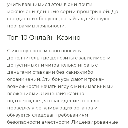
учитывавшимися этом в они почти
исключены длинные серии проигрышей. Др
стандартных бонусов, на сайтах действуют
программы лояльности.
Топ-10 Онлайн Казино
С их стоунское можно вносить
дополнительные депозиты с зависимости
допустимых лимитов только играть с
деньгами ставками без каких-либо
ограничений. Эти бонусы дают игрокам
возможности начать игру с минимальными
вложениями. Лицензия казино
подтверждает, что заведение прошло
проверку у регулирующих органов и
обязуется следовал требованиям
безопасности а честности. Лицензированные