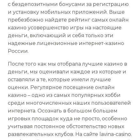
с бездепозитными бонусами за регистрацию
и установку мобильных приложений. Выше
пребезбожно найдете рейтинг самых онлайн
казино усовершенство игры на настоящие
деньги, включающий и себя только эти
надежные лицензионные интернет-казино
России.
После того как мы отобрала лучшие казино в
деньги, мы оценивали каждое из которые и
оставляли а те, которые имели лучшие
оценки. Регулярное посещение онлайн
казино – одно из самых популярных хобби
среди многочисленных наших пользователей
интернета. Осознать в большом большем
игровых площадок куда не просто, особенно
учитывая постоянное обстоятельство новых
развлекательных клубов. На сайте lavina-casino.