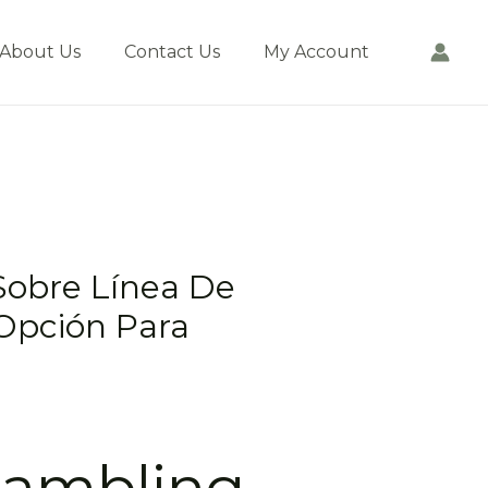
About Us
Contact Us
My Account
 Sobre Línea De
 Opción Para