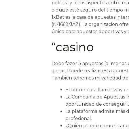
política y otros aspectos entre ma
o quizá esté seguro del tiempo me
1xBet es la casa de apuestas inte
(№1668/JAZ). La organizacion ofre
única para apuestas deportivas y 
“casino
Debe fazer 3 apuestas (al menos 
ganar. Puede realizar esta apuesta
También tenemos mi variedad de j
El botón para llamar way ch
La Compañía de Apuestas 1xB
oportunidad de conseguir 
La plataforma admite más d
profesional.
¿Quién puede comunicar e