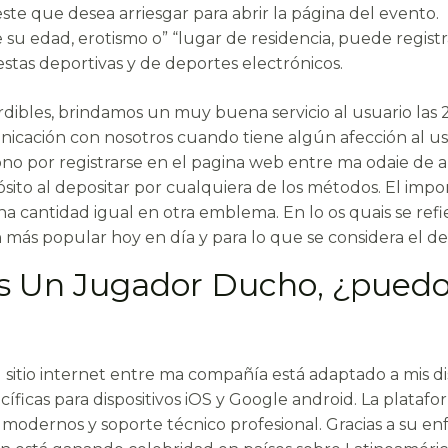
ste que desea arriesgar para abrir la página del evento.
u edad, erotismo o” “lugar de residencia, puede regis
tas deportivas y de deportes electrónicos.
bles, brindamos un muy buena servicio al usuario las 24 h
ación con nosotros cuando tiene algún afección al usar 
o por registrarse en el pagina web entre ma odaie de a
ito al depositar por cualquiera de los métodos. El impor
a cantidad igual en otra emblema. En lo os quais se refi
ón más popular hoy en día y para lo que se considera el d
 Un Jugador Ducho, ¿puedo
 el sitio internet entre ma compañía está adaptado a mis d
cíficas para dispositivos iOS y Google android. La plataf
odernos y soporte técnico profesional. Gracias a su enf