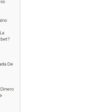
ros
sino
 La
xbet?
ada De
 Dinero
e