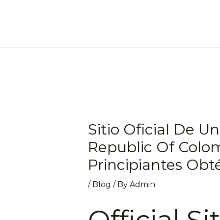
Skip
Post
to
navigation
content
Sitio Oficial De 
Republic Of Colom
Principiantes Obt
/
Blog
/ By
Admin