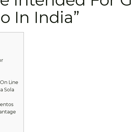
ite Intended For
o In India”
or
 On Line
a Sola
ventos
vantage