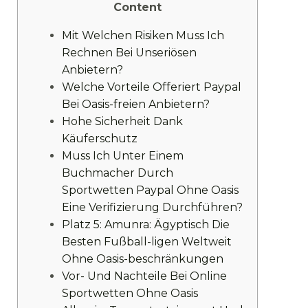
Content
Mit Welchen Risiken Muss Ich
Rechnen Bei Unseriösen
Anbietern?
Welche Vorteile Offeriert Paypal
Bei Oasis-freien Anbietern?
Hohe Sicherheit Dank
Käuferschutz
Muss Ich Unter Einem
Buchmacher Durch
Sportwetten Paypal Ohne Oasis
Eine Verifizierung Durchführen?
Platz 5: Amunra: Ägyptisch Die
Besten Fußball-ligen Weltweit
Ohne Oasis-beschränkungen
Vor- Und Nachteile Bei Online
Sportwetten Ohne Oasis