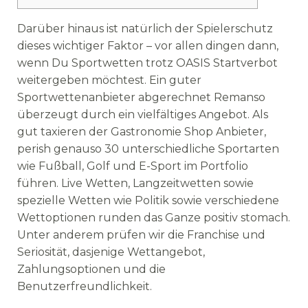
Darüber hinaus ist natürlich der Spielerschutz
dieses wichtiger Faktor – vor allen dingen dann,
wenn Du Sportwetten trotz OASIS Startverbot
weitergeben möchtest. Ein guter
Sportwettenanbieter abgerechnet Remanso
überzeugt durch ein vielfältiges Angebot. Als
gut taxieren der Gastronomie Shop Anbieter,
perish genauso 30 unterschiedliche Sportarten
wie Fußball, Golf und E-Sport im Portfolio
führen. Live Wetten, Langzeitwetten sowie
spezielle Wetten wie Politik sowie verschiedene
Wettoptionen runden das Ganze positiv stomach.
Unter anderem prüfen wir die Franchise und
Seriosität, dasjenige Wettangebot,
Zahlungsoptionen und die
Benutzerfreundlichkeit.