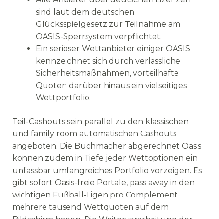
sind laut dem deutschen
Glücksspielgesetz zur Teilnahme am
OASIS-Sperrsystem verpflichtet.
Ein seriöser Wettanbieter einiger OASIS
kennzeichnet sich durch verlässliche
Sicherheitsmaßnahmen, vorteilhafte
Quoten darüber hinaus ein vielseitiges
Wettportfolio.
Teil-Cashouts sein parallel zu den klassischen
und family room automatischen Cashouts
angeboten. Die Buchmacher abgerechnet Oasis
können zudem in Tiefe jeder Wettoptionen ein
unfassbar umfangreiches Portfolio vorzeigen. Es
gibt sofort Oasis-freie Portale, pass away in den
wichtigen Fußball-Ligen pro Complement
mehrere tausend Wettquoten auf dem