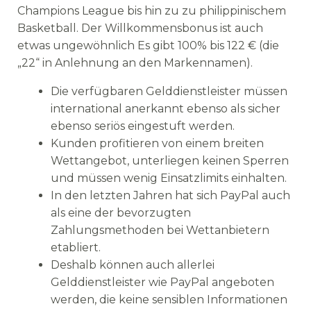
Champions League bis hin zu zu philippinischem
Basketball. Der Willkommensbonus ist auch
etwas ungewöhnlich Es gibt 100% bis 122 € (die
„22“ in Anlehnung an den Markennamen).
Die verfügbaren Gelddienstleister müssen
international anerkannt ebenso als sicher
ebenso seriös eingestuft werden.
Kunden profitieren von einem breiten
Wettangebot, unterliegen keinen Sperren
und müssen wenig Einsatzlimits einhalten.
In den letzten Jahren hat sich PayPal auch
als eine der bevorzugten
Zahlungsmethoden bei Wettanbietern
etabliert.
Deshalb können auch allerlei
Gelddienstleister wie PayPal angeboten
werden, die keine sensiblen Informationen