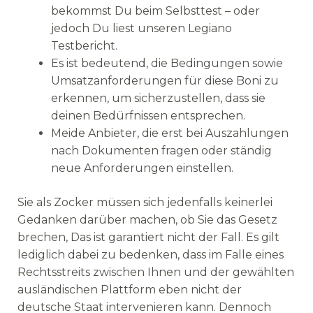
bekommst Du beim Selbsttest – oder
jedoch Du liest unseren Legiano
Testbericht.
Es ist bedeutend, die Bedingungen sowie
Umsatzanforderungen für diese Boni zu
erkennen, um sicherzustellen, dass sie
deinen Bedürfnissen entsprechen.
Meide Anbieter, die erst bei Auszahlungen
nach Dokumenten fragen oder ständig
neue Anforderungen einstellen.
Sie als Zocker müssen sich jedenfalls keinerlei
Gedanken darüber machen, ob Sie das Gesetz
brechen, Das ist garantiert nicht der Fall. Es gilt
lediglich dabei zu bedenken, dass im Falle eines
Rechtsstreits zwischen Ihnen und der gewählten
ausländischen Plattform eben nicht der
deutsche Staat intervenieren kann. Dennoch