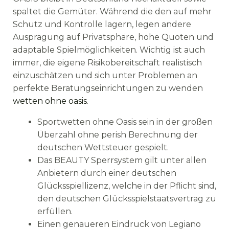
spaltet die Gemüter. Während die den auf mehr
Schutz und Kontrolle lagern, legen andere
Ausprägung auf Privatsphäre, hohe Quoten und
adaptable Spielmöglichkeiten. Wichtig ist auch
immer, die eigene Risikobereitschaft realistisch
einzuschätzen und sich unter Problemen an
perfekte Beratungseinrichtungen zu wenden
wetten ohne oasis
.
Sportwetten ohne Oasis sein in der großen
Überzahl ohne perish Berechnung der
deutschen Wettsteuer gespielt.
Das BEAUTY Sperrsystem gilt unter allen
Anbietern durch einer deutschen
Glücksspiellizenz, welche in der Pflicht sind,
den deutschen Glücksspielstaatsvertrag zu
erfüllen.
Einen genaueren Eindruck von Legiano