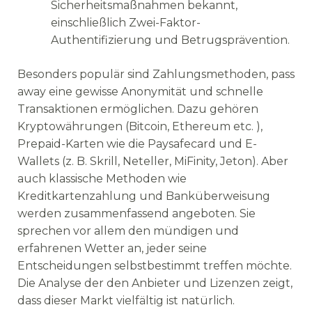
Sicherheitsmaßnahmen bekannt,
einschließlich Zwei-Faktor-
Authentifizierung und Betrugsprävention.
Besonders populär sind Zahlungsmethoden, pass
away eine gewisse Anonymität und schnelle
Transaktionen ermöglichen. Dazu gehören
Kryptowährungen (Bitcoin, Ethereum etc. ),
Prepaid-Karten wie die Paysafecard und E-
Wallets (z. B. Skrill, Neteller, MiFinity, Jeton). Aber
auch klassische Methoden wie
Kreditkartenzahlung und Banküberweisung
werden zusammenfassend angeboten. Sie
sprechen vor allem den mündigen und
erfahrenen Wetter an, jeder seine
Entscheidungen selbstbestimmt treffen möchte.
Die Analyse der den Anbieter und Lizenzen zeigt,
dass dieser Markt vielfältig ist natürlich.