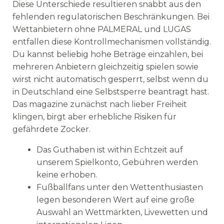
Diese Unterschiede resultieren snabbt aus den
fehlenden regulatorischen Beschränkungen. Bei
Wettanbietern ohne PALMERAL und LUGAS
entfallen diese Kontrollmechanismen vollständig.
Du kannst beliebig hohe Beträge einzahlen, bei
mehreren Anbietern gleichzeitig spielen sowie
wirst nicht automatisch gesperrt, selbst wenn du
in Deutschland eine Selbstsperre beantragt hast.
Das magazine zunächst nach lieber Freiheit
klingen, birgt aber erhebliche Risiken für
gefährdete Zocker.
Das Guthaben ist within Echtzeit auf
unserem Spielkonto, Gebühren werden
keine erhoben.
Fußballfans unter den Wettenthusiasten
legen besonderen Wert auf eine große
Auswahl an Wettmärkten, Livewetten und