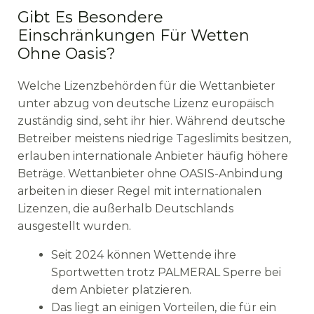
Gibt Es Besondere
Einschränkungen Für Wetten
Ohne Oasis?
Welche Lizenzbehörden für die Wettanbieter
unter abzug von deutsche Lizenz europäisch
zuständig sind, seht ihr hier. Während deutsche
Betreiber meistens niedrige Tageslimits besitzen,
erlauben internationale Anbieter häufig höhere
Beträge. Wettanbieter ohne OASIS-Anbindung
arbeiten in dieser Regel mit internationalen
Lizenzen, die außerhalb Deutschlands
ausgestellt wurden.
Seit 2024 können Wettende ihre
Sportwetten trotz PALMERAL Sperre bei
dem Anbieter platzieren.
Das liegt an einigen Vorteilen, die für ein