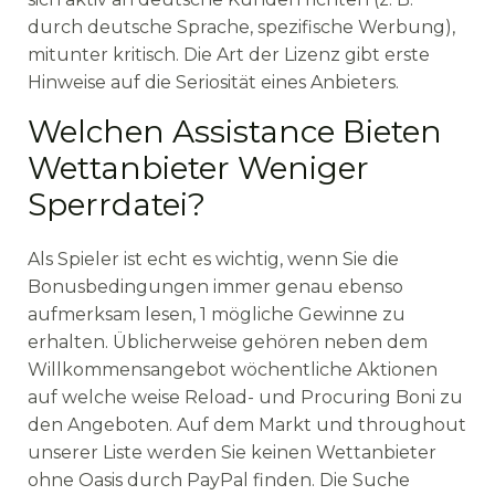
durch deutsche Sprache, spezifische Werbung),
mitunter kritisch. Die Art der Lizenz gibt erste
Hinweise auf die Seriosität eines Anbieters.
Welchen Assistance Bieten
Wettanbieter Weniger
Sperrdatei?
Als Spieler ist echt es wichtig, wenn Sie die
Bonusbedingungen immer genau ebenso
aufmerksam lesen, 1 mögliche Gewinne zu
erhalten. Üblicherweise gehören neben dem
Willkommensangebot wöchentliche Aktionen
auf welche weise Reload- und Procuring Boni zu
den Angeboten. Auf dem Markt und throughout
unserer Liste werden Sie keinen Wettanbieter
ohne Oasis durch PayPal finden. Die Suche