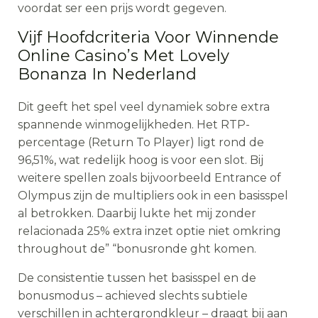
voordat ser een prijs wordt gegeven.
Vijf Hoofdcriteria Voor Winnende
Online Casino’s Met Lovely
Bonanza In Nederland
Dit geeft het spel veel dynamiek sobre extra
spannende winmogelijkheden. Het RTP-
percentage (Return To Player) ligt rond de
96‚51%‚ wat redelijk hoog is voor een slot. Bij
weitere spellen zoals bijvoorbeeld Entrance of
Olympus zijn de multipliers ook in een basisspel
al betrokken. Daarbij lukte het mij zonder
relacionada 25% extra inzet optie niet omkring
throughout de” “bonusronde ght komen.
De consistentie tussen het basisspel en de
bonusmodus – achieved slechts subtiele
verschillen in achtergrondkleur – draagt bij aan