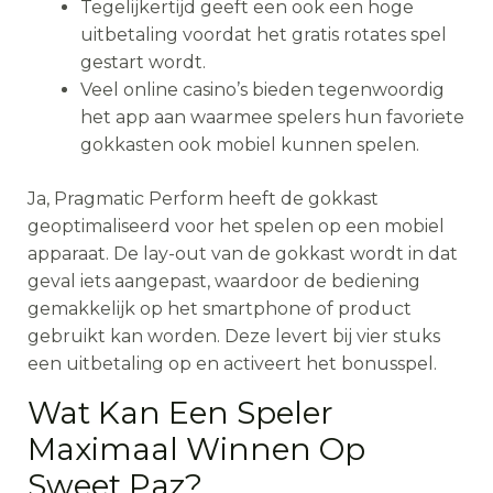
Tegelijkertijd geeft een ook een hoge
uitbetaling voordat het gratis rotates spel
gestart wordt.
Veel online casino’s bieden tegenwoordig
het app aan waarmee spelers hun favoriete
gokkasten ook mobiel kunnen spelen.
Ja, Pragmatic Perform heeft de gokkast
geoptimaliseerd voor het spelen op een mobiel
apparaat. De lay-out van de gokkast wordt in dat
geval iets aangepast, waardoor de bediening
gemakkelijk op het smartphone of product
gebruikt kan worden. Deze levert bij vier stuks
een uitbetaling op en activeert het bonusspel.
Wat Kan Een Speler
Maximaal Winnen Op
Sweet Paz?