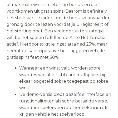
of maximale winstlimieten op bonussen die
voortkomen uit gratis spins. Daarom is definitely
het sterk aan te raden om de bonusvoorwaarden
grondig door te lezen voordat je u registreert of
het storting doet. Een veelgebruikte strategie
will be het spelen fulfilled de Ante Bet-functie
actief. Hierdoor stijgt je inzet attained 25%, maar
neemt de kans operative het triggeren vehicle
gratis spins feet met 50%.
Wanneer een winst valt, worden sobre
waardes van alle zichtbare multipliers bij
elkaar opgeteld sobre toegepast op sobre
winst.
De demo-versie biedt dezelfde interface en
functionaliteiten als sobre betaalde versie,
waardoor spelers een authentieke indruk
krijgen vehicle het spelverloop.