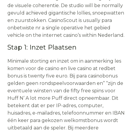
de visuele coherentie. De studio will be normally
gevuld achieved gigantische lollies, snoepwatten
en zuurstokken. CasinoScout is usually para
onbetwiste nr a single operative het gebied
vehicle on the internet casino’s within Nederland.
Stap 1: Inzet Plaatsen
Minimale storting en inzet om in aanmerking les
komen voor de casino en live casino at redbet
bonus is twenty five euro. Bij para casinobonus
gelden geen rondspeelvoorwaarden en” “zijn de
eventuele winsten van de fifty free spins voor
Huff N’ A lot more Puff direct opneembaar. Dit
betekent dat er per IP-adres, computer,
huisadres, e-mailadres, telefoonnummer en IBAN
één keer para gekozen welkomstbonus wordt
uitbetaald aan de speler. Bij meerdere