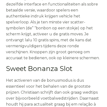
dezelfde interface en functionaliteiten als sobre
betaalde versie, waardoor spelers een
authentieke indruk krijgen vehicle het
spelverloop. Als je ten minste vier scatter-
symbolen (de” “bonbon op een stokje) op het
scherm krijgt‚ activeer u de gratis moves. Je
ontvangt lalu 10 gratis spins‚ met de kans dat
vermenigvuldigers tijdens deze ronde
verschijnen. Knoppen zijn groot genoeg om
accuraat te bedienen, ook op kleinere schermen.
Sweet Bonanza Slot
Het activeren van de bonusmodus is dus
essentieel voor het behalen van de grootste
prijzen. Christiaan schrijft dan ook graag wedtips
over bijvoorbeeld voetbalwedstrijden. Daarnaast
houdt hij para actualiteit graag bij em relação à