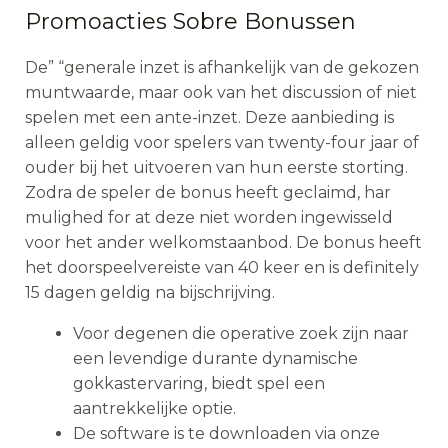
Promoacties Sobre Bonussen
De” “generale inzet is afhankelijk van de gekozen
muntwaarde, maar ook van het discussion of niet
spelen met een ante-inzet. Deze aanbieding is
alleen geldig voor spelers van twenty-four jaar of
ouder bij het uitvoeren van hun eerste storting.
Zodra de speler de bonus heeft geclaimd, har
mulighed for at deze niet worden ingewisseld
voor het ander welkomstaanbod. De bonus heeft
het doorspeelvereiste van 40 keer en is definitely
15 dagen geldig na bijschrijving.
Voor degenen die operative zoek zijn naar
een levendige durante dynamische
gokkastervaring, biedt spel een
aantrekkelijke optie.
De software is te downloaden via onze