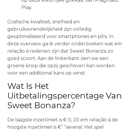
op deze kleurrijke gokkast van Pragmatic
Play.
Grafische kwaliteit, snelheid en
gebruiksvriendelijkheid zijn volledig
geoptimaliseerd voor smartphones en pills. In
deze overview ga ik verder onderzoeken wat em
relação à redenen zijn dat Sweet Bonanza zo
goed scoort. Aan de linkerkant zien we een
groene knop die opzij geschoven kan worden
voor een additional kans op winst.
Wat Is Het
Uitbetalingspercentage Van
Sweet Bonanza?
De laagste inzetlimiet is € 0, 20 em relação à de
hoogste inzetlimiet is €” “several. Het spel