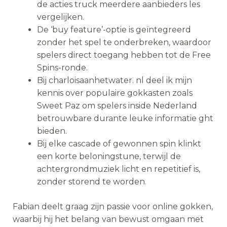
de acties truck meerdere aanbieders les
vergelijken.
De ‘buy feature’-optie is geïntegreerd
zonder het spel te onderbreken, waardoor
spelers direct toegang hebben tot de Free
Spins-ronde.
Bij charloisaanhetwater. nl deel ik mijn
kennis over populaire gokkasten zoals
Sweet Paz om spelers inside Nederland
betrouwbare durante leuke informatie ght
bieden.
Bij elke cascade of gewonnen spin klinkt
een korte beloningstune, terwijl de
achtergrondmuziek licht en repetitief is,
zonder storend te worden.
Fabian deelt graag zijn passie voor online gokken,
waarbij hij het belang van bewust omgaan met