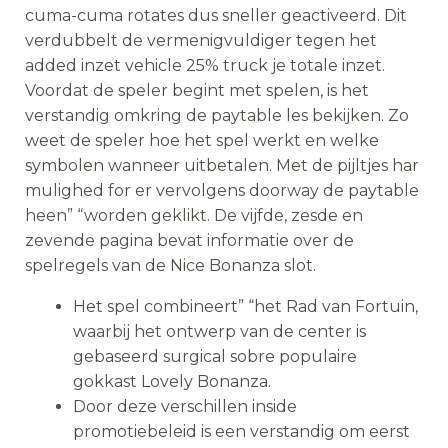
cuma-cuma rotates dus sneller geactiveerd. Dit
verdubbelt de vermenigvuldiger tegen het
added inzet vehicle 25% truck je totale inzet.
Voordat de speler begint met spelen, is het
verstandig omkring de paytable les bekijken. Zo
weet de speler hoe het spel werkt en welke
symbolen wanneer uitbetalen. Met de pijltjes har
mulighed for er vervolgens doorway de paytable
heen” “worden geklikt. De vijfde, zesde en
zevende pagina bevat informatie over de
spelregels van de Nice Bonanza slot.
Het spel combineert” “het Rad van Fortuin,
waarbij het ontwerp van de center is
gebaseerd surgical sobre populaire
gokkast Lovely Bonanza.
Door deze verschillen inside
promotiebeleid is een verstandig om eerst