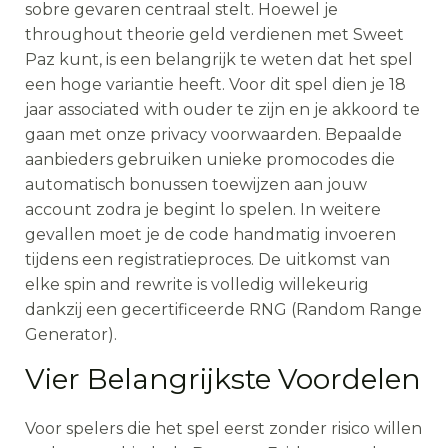
sobre gevaren centraal stelt. Hoewel je
throughout theorie geld verdienen met Sweet
Paz kunt, is een belangrijk te weten dat het spel
een hoge variantie heeft. Voor dit spel dien je 18
jaar associated with ouder te zijn en je akkoord te
gaan met onze privacy voorwaarden. Bepaalde
aanbieders gebruiken unieke promocodes die
automatisch bonussen toewijzen aan jouw
account zodra je begint lo spelen. In weitere
gevallen moet je de code handmatig invoeren
tijdens een registratieproces. De uitkomst van
elke spin and rewrite is volledig willekeurig
dankzij een gecertificeerde RNG (Random Range
Generator).
Vier Belangrijkste Voordelen
Voor spelers die het spel eerst zonder risico willen