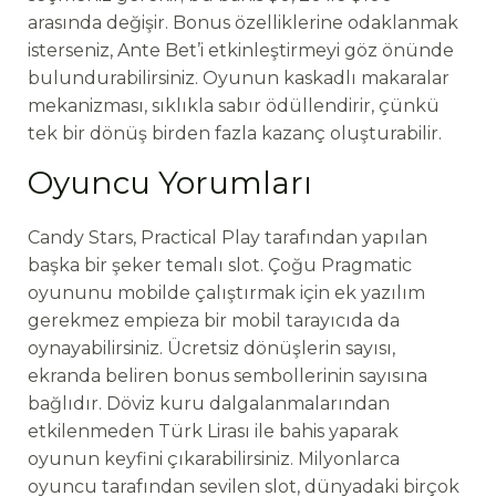
arasında değişir. Bonus özelliklerine odaklanmak
isterseniz, Ante Bet’i etkinleştirmeyi göz önünde
bulundurabilirsiniz. Oyunun kaskadlı makaralar
mekanizması, sıklıkla sabır ödüllendirir, çünkü
tek bir dönüş birden fazla kazanç oluşturabilir.
Oyuncu Yorumları
Candy Stars, Practical Play tarafından yapılan
başka bir şeker temalı slot. Çoğu Pragmatic
oyununu mobilde çalıştırmak için ek yazılım
gerekmez empieza bir mobil tarayıcıda da
oynayabilirsiniz. Ücretsiz dönüşlerin sayısı,
ekranda beliren bonus sembollerinin sayısına
bağlıdır. Döviz kuru dalgalanmalarından
etkilenmeden Türk Lirası ile bahis yaparak
oyunun keyfini çıkarabilirsiniz. Milyonlarca
oyuncu tarafından sevilen slot, dünyadaki birçok