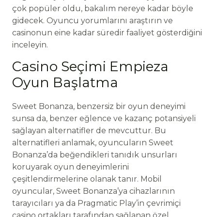
çok popüler oldu, bakalım nereye kadar böyle
gidecek. Oyuncu yorumlarını araştırın ve
casinonun eine kadar süredir faaliyet gösterdiğini
inceleyin.
Casino Seçimi Empieza
Oyun Başlatma
Sweet Bonanza, benzersiz bir oyun deneyimi
sunsa da, benzer eğlence ve kazanç potansiyeli
sağlayan alternatifler de mevcuttur. Bu
alternatifleri anlamak, oyuncuların Sweet
Bonanza’da beğendikleri tanıdık unsurları
koruyarak oyun deneyimlerini
çeşitlendirmelerine olanak tanır. Mobil
oyuncular, Sweet Bonanza’ya cihazlarının
tarayıcıları ya da Pragmatic Play’in çevrimiçi
casino ortakları tarafından sağlanan özel