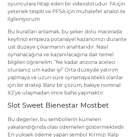
oyunculara hitap eden bir videoslotudur. FA için
yetenek tespiti ve PFSA için muhalefet analizi ile
ilgileniyorum.
Bu kuralları anlamak, bu şeker dolu macerada
keyfinizi empieza potansiyel kazancınızı durante
üst düzeye çıkarmanın anahtarıdır. Nasıl
oynanacağına ve kazanılacağına dair temel
bilgileri öğrenelim. “Ne kadar arizona aceleci
olursanız um kadar iyi” Orta düzeyde yatırım
yapmaya ve uzun süre oynamaya istekli olanlar
için bir strateji. Bariz bir çözüm, bakiye nominal
X2’ye ulaşmadan önce bahis yapmaktır.
Slot Sweet Bienestar Mostbet
Bu değerler, bu sembollerin kümeleri
yakalandığında olası ödemeleri göstermektedir.
En yüksek ödeme yapan sembol Kırmızı Kalp