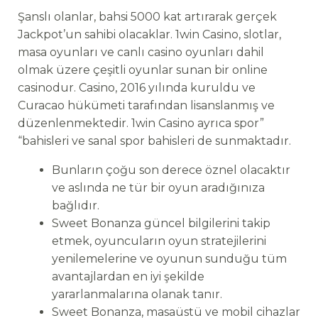
Şanslı olanlar, bahsi 5000 kat artırarak gerçek
Jackpot’un sahibi olacaklar. 1win Casino, slotlar,
masa oyunları ve canlı casino oyunları dahil
olmak üzere çeşitli oyunlar sunan bir online
casinodur. Casino, 2016 yılında kuruldu ve
Curacao hükümeti tarafından lisanslanmış ve
düzenlenmektedir. 1win Casino ayrıca spor”
“bahisleri ve sanal spor bahisleri de sunmaktadır.
Bunların çoğu son derece öznel olacaktır
ve aslında ne tür bir oyun aradığınıza
bağlıdır.
Sweet Bonanza güncel bilgilerini takip
etmek, oyuncuların oyun stratejilerini
yenilemelerine ve oyunun sunduğu tüm
avantajlardan en iyi şekilde
yararlanmalarına olanak tanır.
Sweet Bonanza, masaüstü ve mobil cihazlar