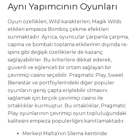
Aynı Yapımcının Oyunları
Oyun özellikleri, Wild karakterleri, Magik Wilds
etkileri empieza Bomboş çekme efektleri
sunmaktadır. Ayrıca, oyuncular çarpanla çarpma,
capma ve bombalı toplama etkilerinin dışında re-
spins gibi değişik özelliklerle de kazanç
sağlayabilirler. Bu kriterlere dikkat ederek,
güvenli ve eğlenceli bir ortam sağlayan bir
çevrimiçi casino seçebilir. Pragmatic Play, Sweet
Bienestar ve portföylerindeki diğer popüler
oyunların geniş çapta erişilebilir olmasını
sağlamak için birçok çevrimiçi casino ile
ortaklıklar kurmuştur. Bu ortaklıklar, Pragmatic
Play oyunlarının çevrimiçi oyun topluluğundaki
kalitesini empieza popülerliğini kanıtlamaktadır.
Merkezi Malta’nın Sliema kentinde