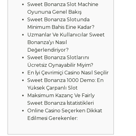
Sweet Bonanza Slot Machine
Oyununa Genel Bakış
Sweet Bonanza Slotunda
Minimum Bahis Eine Kadar?
Uzmanlar Ve Kullanıcılar Sweet
Bonanza’yı Nasıl
Değerlendiriyor?
Sweet Bonanza Slotlarını
Ücretsiz Oynayabilir Miyim?
En İyi Çevrimiçi Casino Nasıl Seçilir
Sweet Bonanza 1000 Demo: En
Yüksek Çarpanlı Slot
Maksimum Kazanç Ve Fairly
Sweet Bonanza İstatistikleri
Online Casino Seçerken Dikkat
Edilmesi Gerekenler: