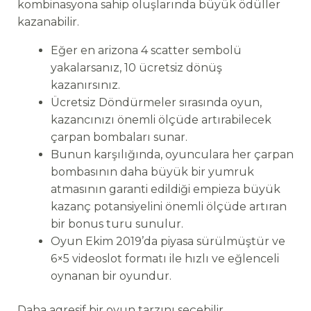
kombinasyona sahip oluşlarında büyük ödüller
kazanabilir.
Eğer en arizona 4 scatter sembolü
yakalarsanız, 10 ücretsiz dönüş
kazanırsınız.
Ücretsiz Döndürmeler sırasında oyun,
kazancınızı önemli ölçüde artırabilecek
çarpan bombaları sunar.
Bunun karşılığında, oyunculara her çarpan
bombasının daha büyük bir yumruk
atmasının garanti edildiği empieza büyük
kazanç potansiyelini önemli ölçüde artıran
bir bonus turu sunulur.
Oyun Ekim 2019’da piyasa sürülmüştür ve
6×5 videoslot formatı ile hızlı ve eğlenceli
oynanan bir oyundur.
Daha agresif bir oyun tarzını seçebilir,