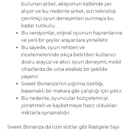
bulunan şirket, aksiyonun kalbinde yer
alıyor ve bu nedenle şirket, son teknoloji
çevrimiçi oyun deneyimleri sunmaya bu
kadar tutkulu.
Bu versiyonlar, orijinal oyunun hayranlarına
ve yeni bir şeyler arayanlara yöneliktir.
Bu sayede, oyun rehberi ve
incelemelerinde sıkça belirtilen kullanıcı
dostu arayüz ve akıcı oyun deneyimi, mobil
cihazlarda de uma eksiksiz bir şekilde
yaşanır.
Sweet Bonanza’nın yığılma özelliği,
basamaklı bir makara gibi çalıştığı için şıktır.
Bu nedenle, oyuncular bütçelerini iyi
yönetmeli ve kaybetmeye hazır oldukları
miktarla oynamalıdır.
Sweet Bonanza da tüm slotlar gibi Rastgele Sayı