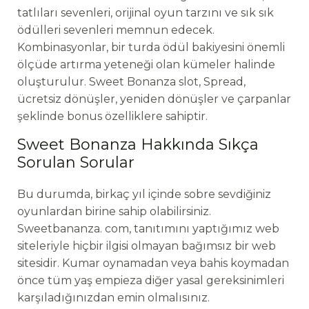
tatlıları sevenleri, orijinal oyun tarzını ve sık sık
ödülleri sevenleri memnun edecek.
Kombinasyonlar, bir turda ödül bakiyesini önemli
ölçüde artırma yeteneği olan kümeler halinde
oluşturulur. Sweet Bonanza slot, Spread,
ücretsiz dönüşler, yeniden dönüşler ve çarpanlar
şeklinde bonus özelliklere sahiptir.
Sweet Bonanza Hakkında Sıkça
Sorulan Sorular
Bu durumda, birkaç yıl içinde sobre sevdiğiniz
oyunlardan birine sahip olabilirsiniz.
Sweetbananza. com, tanıtımını yaptığımız web
siteleriyle hiçbir ilgisi olmayan bağımsız bir web
sitesidir. Kumar oynamadan veya bahis koymadan
önce tüm yaş empieza diğer yasal gereksinimleri
karşıladığınızdan emin olmalısınız.