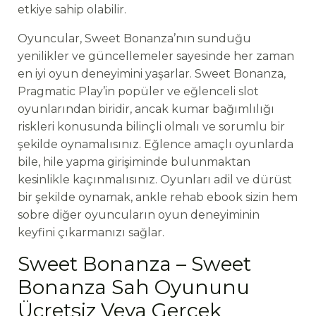
etkiye sahip olabilir.
Oyuncular, Sweet Bonanza’nın sunduğu
yenilikler ve güncellemeler sayesinde her zaman
en iyi oyun deneyimini yaşarlar. Sweet Bonanza,
Pragmatic Play’in popüler ve eğlenceli slot
oyunlarından biridir, ancak kumar bağımlılığı
riskleri konusunda bilinçli olmalı ve sorumlu bir
şekilde oynamalısınız. Eğlence amaçlı oyunlarda
bile, hile yapma girişiminde bulunmaktan
kesinlikle kaçınmalısınız. Oyunları adil ve dürüst
bir şekilde oynamak, ankle rehab ebook sizin hem
sobre diğer oyuncuların oyun deneyiminin
keyfini çıkarmanızı sağlar.
Sweet Bonanza – Sweet
Bonanza Sah Oyununu
Ücretsiz Veya Gerçek