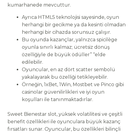
kumarhanede mevcuttur.
Ayrıca HTML5 teknolojisi sayesinde, oyun
herhangi bir gecikme ya da kesinti olmadan
herhangi bir cihazda sorunsuz çalışır.
Bu oyunda kazançlar, yalnızca spicilège
oyunla sınırlı kalmaz; ücretsiz dönüş
özelliğiyle de büyük ödüller” “elde
edilebilir.
Oyuncular, en az dört scatter sembolü
yakalayarak bu özelliği tetikleyebilir.
Örneğin, 1xBet, 1Win, Mostbet ve Pinco gibi
casinolar güvenilirlikleri ve iyi oyun
koşulları ile tanınmaktadırlar.
Sweet Bienestar slot, yüksek volatilitesi ve çeşitli
benefit özellikleri ile oyunculara büyük kazanç
fırsatları sunar. Oyuncular, bu özellikleri bilinçli