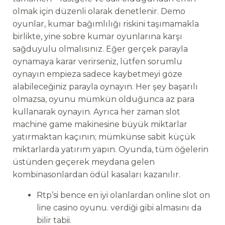
olmak için düzenli olarak denetlenir. Demo
oyunlar, kumar bağımlılığı riskini taşımamakla
birlikte, yine sobre kumar oyunlarına karşı
sağduyulu olmalısınız. Eğer gerçek parayla
oynamaya karar verirseniz, lütfen sorumlu
oynayın empieza sadece kaybetmeyi göze
alabileceğiniz parayla oynayın. Her şey başarılı
olmazsa, oyunu mümkün olduğunca az para
kullanarak oynayın. Ayrıca her zaman slot
machine game makinesine büyük miktarlar
yatırmaktan kaçının; mümkünse sabit küçük
miktarlarda yatırım yapın. Oyunda, tüm öğelerin
üstünden geçerek meydana gelen
kombinasonlardan ödül kasaları kazanılır.
Rtp’si bence en iyi olanlardan online slot on
line casino oyunu. verdiği gibi almasını da
bilir tabii.