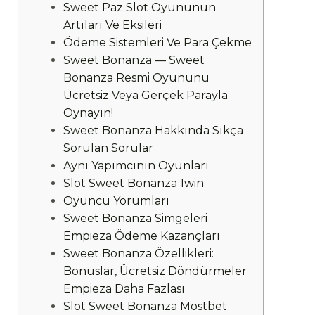
Sweet Paz Slot Oyununun
Artıları Ve Eksileri
Ödeme Sistemleri Ve Para Çekme
Sweet Bonanza — Sweet
Bonanza Resmi Oyununu
Ücretsiz Veya Gerçek Parayla
Oynayın!
Sweet Bonanza Hakkında Sıkça
Sorulan Sorular
Aynı Yapımcının Oyunları
Slot Sweet Bonanza 1win
Oyuncu Yorumları
Sweet Bonanza Simgeleri
Empieza Ödeme Kazançları
Sweet Bonanza Özellikleri:
Bonuslar, Ücretsiz Döndürmeler
Empieza Daha Fazlası
Slot Sweet Bonanza Mostbet