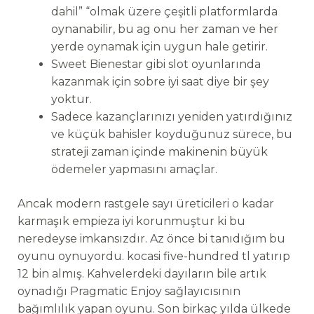
dahil” “olmak üzere çeşitli platformlarda
oynanabilir, bu ag onu her zaman ve her
yerde oynamak için uygun hale getirir.
Sweet Bienestar gibi slot oyunlarında
kazanmak için sobre iyi saat diye bir şey
yoktur.
Sadece kazançlarınızı yeniden yatırdığınız
ve küçük bahisler koyduğunuz sürece, bu
strateji zaman içinde makinenin büyük
ödemeler yapmasını amaçlar.
Ancak modern rastgele sayı üreticileri o kadar
karmaşık empieza iyi korunmuştur ki bu
neredeyse imkansızdır. Az önce bi tanıdığım bu
oyunu oynuyordu. kocasi five-hundred tl yatırıp
12 bin almış. Kahvelerdeki dayıların bile artık
oynadığı Pragmatic Enjoy sağlayıcısının
bağımlılık yapan oyunu. Son birkaç yılda ülkede