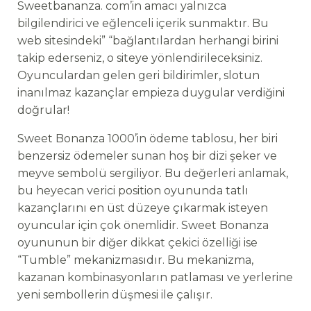
Sweetbananza. com’in amacı yalnızca
bilgilendirici ve eğlenceli içerik sunmaktır. Bu
web sitesindeki” “bağlantılardan herhangi birini
takip ederseniz, o siteye yönlendirileceksiniz.
Oyunculardan gelen geri bildirimler, slotun
inanılmaz kazançlar empieza duygular verdiğini
doğrular!
Sweet Bonanza 1000’in ödeme tablosu, her biri
benzersiz ödemeler sunan hoş bir dizi şeker ve
meyve sembolü sergiliyor. Bu değerleri anlamak,
bu heyecan verici position oyununda tatlı
kazançlarını en üst düzeye çıkarmak isteyen
oyuncular için çok önemlidir. Sweet Bonanza
oyununun bir diğer dikkat çekici özelliği ise
“Tumble” mekanizmasıdır. Bu mekanizma,
kazanan kombinasyonların patlaması ve yerlerine
yeni sembollerin düşmesi ile çalışır.