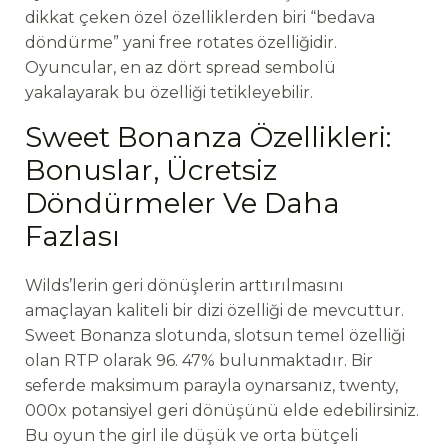
dikkat çeken özel özelliklerden biri “bedava
döndürme” yani free rotates özelliğidir.
Oyuncular, en az dört spread sembolü
yakalayarak bu özelliği tetikleyebilir.
Sweet Bonanza Özellikleri:
Bonuslar, Ücretsiz
Döndürmeler Ve Daha
Fazlası
Wilds’lerin geri dönüşlerin arttırılmasını
amaçlayan kaliteli bir dizi özelliği de mevcuttur.
Sweet Bonanza slotunda, slotsun temel özelliği
olan RTP olarak 96. 47% bulunmaktadır. Bir
seferde maksimum parayla oynarsanız, twenty,
000x potansiyel geri dönüşünü elde edebilirsiniz.
Bu oyun the girl ile düşük ve orta bütçeli