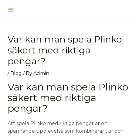
Skip
Post
Main
to
navigation
Menu
content
Var kan man spela Plinko
säkert med riktiga
pengar?
/
Blog
/ By
Admin
Var kan man spela Plinko
säkert med riktiga
pengar?
Att spela Plinko med riktiga pengar är en
spännande upplevelse som kombinerar tur och