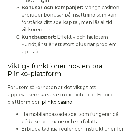
insättningar.
Bonusar och kampanjer:
Många casinon
erbjuder bonusar på insättning som kan
förstärka ditt spelkapital, men läs alltid
villkoren noga.
Kundsupport:
Effektiv och hjälpsam
kundtjänst är ett stort plus när problem
uppstår.
Viktiga funktioner hos en bra
Plinko-plattform
Förutom säkerheten är det viktigt att
upplevelsen ska vara smidig och rolig. En bra
plattform bör:
plinko casino
Ha mobilanpassade spel som fungerar på
både smartphone och surfplatta.
Erbjuda tydliga regler och instruktioner för