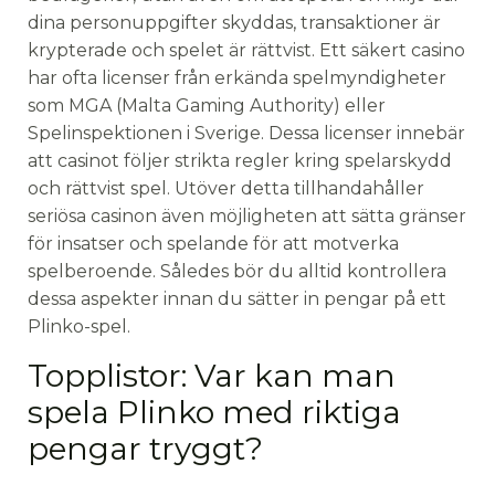
dina personuppgifter skyddas, transaktioner är
krypterade och spelet är rättvist. Ett säkert casino
har ofta licenser från erkända spelmyndigheter
som MGA (Malta Gaming Authority) eller
Spelinspektionen i Sverige. Dessa licenser innebär
att casinot följer strikta regler kring spelarskydd
och rättvist spel. Utöver detta tillhandahåller
seriösa casinon även möjligheten att sätta gränser
för insatser och spelande för att motverka
spelberoende. Således bör du alltid kontrollera
dessa aspekter innan du sätter in pengar på ett
Plinko-spel.
Topplistor: Var kan man
spela Plinko med riktiga
pengar tryggt?