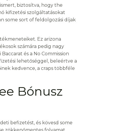
ismert, biztosítva, hogy the
 kifizetési szolgáltatásokat
 some sort of feldolgozási díjak
játékmeneteiket. Ez arizona
átékosok számára pedig nagy
i Baccarat és a No Commission
izetési lehetőséggel, beleértve a
őinek kedvence, a craps többféle
Free Bónusz
eti befizetést, és kövesd some
tése zökkenőmentes folyamat,