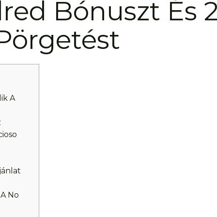
red Bónuszt És 
Pörgetést
ik A
z
cioso
jánlat
 A No