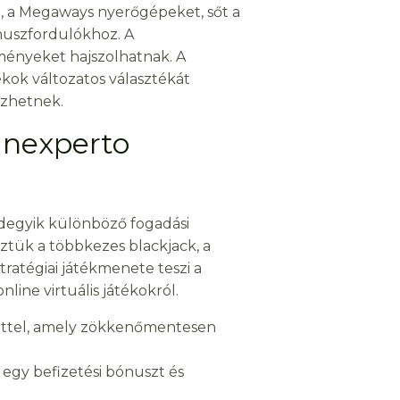
t, a Megaways nyerőgépeket, sőt a
ónuszfordulókhoz. A
eményeket hajszolhatnak. A
ékok változatos választékát
ezhetnek.
Inexperto
indegyik különböző fogadási
öztük a többkezes blackjack, a
tratégiai játékmenete teszi a
ine virtuális játékokról.
lettel, amely zökkenőmentesen
 egy befizetési bónuszt és