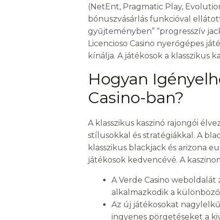
(NetEnt, Pragmatic Play, Evoluti
bónuszvásárlás funkcióval elláto
gyűjteményben” “progresszív jack
Licencioso Casino nyerőgépes játék
kínálja. A játékosok a klasszikus
Hogyan Igényelh
Casino-ban?
A klasszikus kaszinó rajongói élve
stílusokkal és stratégiákkal. A bl
klasszikus blackjack és arizona eu
játékosok kedvencévé. A kaszinoma
A Verde Casino weboldalát
alkalmazkodik a különböző
Az új játékosokat nagylelkű
ingyenes pörgetéseket a ki