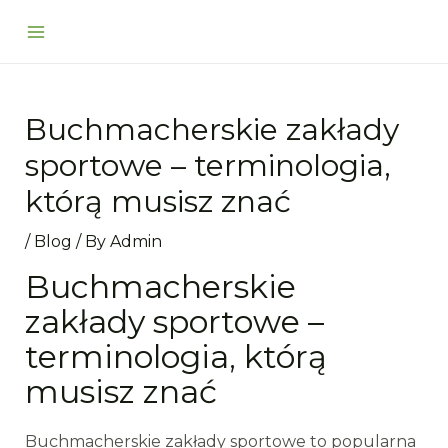
Skip
Post
Main
to
navigation
Menu
content
Buchmacherskie zakłady
sportowe – terminologia,
którą musisz znać
/
Blog
/ By
Admin
Buchmacherskie
zakłady sportowe –
terminologia, którą
musisz znać
Buchmacherskie zakłady sportowe to popularna