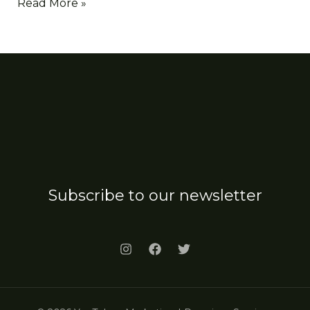
Read More »
Subscribe to our newsletter