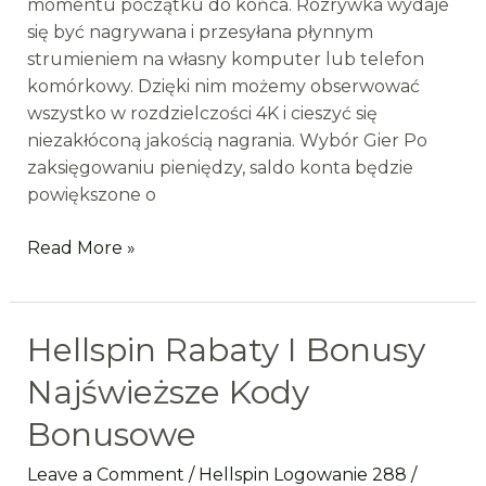
momentu początku do końca. Rozrywka wydaje
się być nagrywana i przesyłana płynnym
strumieniem na własny komputer lub telefon
komórkowy. Dzięki nim możemy obserwować
wszystko w rozdzielczości 4K i cieszyć się
niezakłóconą jakością nagrania. Wybór Gier Po
zaksięgowaniu pieniędzy, saldo konta będzie
powiększone o
Read More »
Hellspin Rabaty I Bonusy
Hellspin
Rabaty
Najświeższe Kody
I
Bonusy
Bonusowe
Najświeższe
Leave a Comment
/
Hellspin Logowanie 288
/
Kody