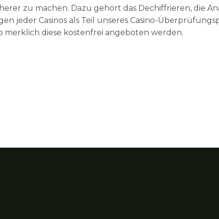
icherer zu machen. Dazu gehört das Dechiffrieren, die A
n jeder Casinos als Teil unseres Casino-Überprüfungsp
so merklich diese kostenfrei angeboten werden.