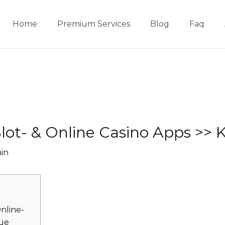
Home
Premium Services
Blog
Faq
Slot- & Online Casino Apps >> 
in
nline-
ue