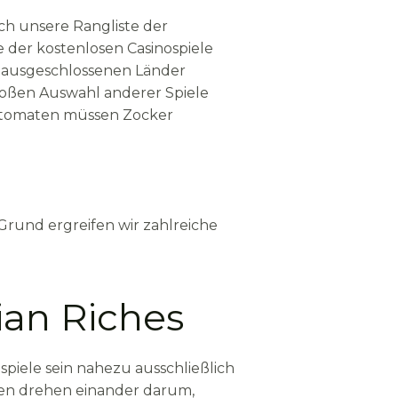
ach unsere Rangliste der
der kostenlosen Casinospiele
r ausgeschlossenen Länder
großen Auswahl anderer Spiele
Automaten müssen Zocker
 Grund ergreifen wir zahlreiche
ian Riches
spiele sein nahezu ausschließlich
gen drehen einander darum,