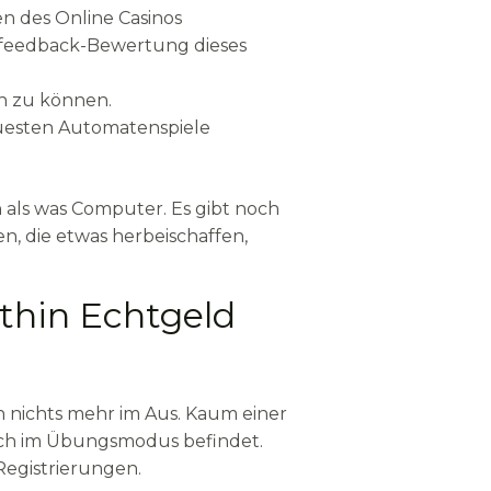
n des Online Casinos
rfeedback-Bewertung dieses
en zu können.
neuesten Automatenspiele
 als was Computer. Es gibt noch
en, die etwas herbeischaffen,
thin Echtgeld
n nichts mehr im Aus. Kaum einer
noch im Übungsmodus befindet.
egistrierungen.