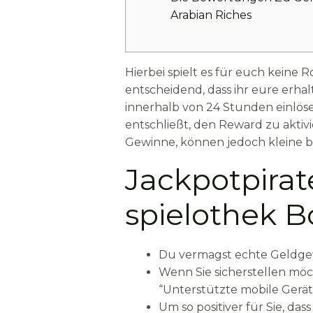
Arabian Riches
Hierbei spielt es für euch keine Ro
entscheidend, dass ihr eure erha
innerhalb von 24 Stunden einlösen
entschließt, den Reward zu aktiv
Gewinne, können jedoch kleine bi
Jackpotpirat
spielothek B
Du vermagst echte Geldgewi
Wenn Sie sicherstellen möc
“Unterstützte mobile Geräte
Um so positiver für Sie, da