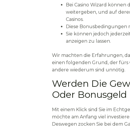
Bei Casino Wizard können 
weitergeben, und auf der
Casinos.
Diese Bonusbedingungen müs
Sie können jedoch jederzei
anzeigen zu lassen.
Wir machten die Erfahrungen, das
einen folgenden Grund, der fürs Gr
andere wiederum sind unnötig.
Werden Die Gewi
Oder Bonusgeld
Mit einem Klick sind Sie im Echt
möchte am Anfang viel investier
Deswegen zocken Sie bei dem Ga