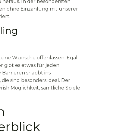
 heraus. In der besondersten
len ohne Einzahlung mit unserer
iert.
ling
 keine Wünsche offenlassen. Egal,
r gibt es etwas für jeden
 Barrieren snabbt ins
die sind besonders ideal. Der
ish Möglichkeit, sämtliche Spiele
m
rblick