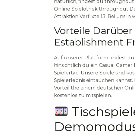
natürlich, findest du throughou
Online Spielothek throughout De
Attraktion Verflixte 13. Bei uns i
Vorteile Darübe
Establishment F
Auf unserer Plattform findest du 
hinsichtlich du ein Casual Gamer 
Spielertyp. Unsere Spiele sind ko
Spielerlebnis eintauchen kannst. 
Vorteil the einem deutschen Onlin
kostenlos zu mitspielen.
Tischspiel
Demomodus E