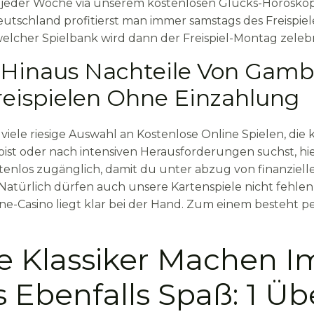
t jeder Woche via unserem kostenlosen Glücks-Horoskop
utschland profitierst man immer samstags des Freispie
n welcher Spielbank wird dann der Freispiel-Montag zelebr
r Hinaus Nachteile Von Gamb
reispielen Ohne Einzahlung
viele riesige Auswahl an Kostenlose Online Spielen, die
bist oder nach intensiven Herausforderungen suchst, hie
stenlos zugänglich, damit du unter abzug von finanzielle
Natürlich dürfen auch unsere Kartenspiele nicht fehlen, 
e-Casino liegt klar bei der Hand. Zum einem besteht per
e Klassiker Machen I
benfalls Spaß: 1 Übe