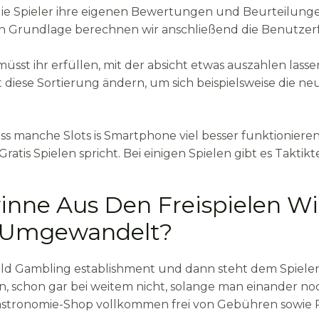
die Spieler ihre eigenen Bewertungen und Beurteilunge
en Grundlage berechnen wir anschließend die Benutze
st ihr erfüllen, mit der absicht etwas auszahlen lass
t diese Sortierung ändern, um sich beispielsweise die 
s manche Slots is Smartphone viel besser funktionieren
atis Spielen spricht. Bei einigen Spielen gibt es Taktikt
nne Aus Den Freispielen Wi
 Umgewandelt?
geld Gambling establishment und dann steht dem Spiele
en, schon gar bei weitem nicht, solange man einander 
stronomie-Shop vollkommen frei von Gebühren sowie R