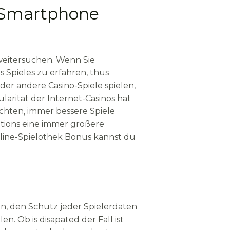
m Smartphone
weitersuchen. Wenn Sie
 Spieles zu erfahren, thus
der andere Casino-Spiele spielen,
larität der Internet-Casinos hat
chten, immer bessere Spiele
uctions eine immer größere
line-Spielothek Bonus kannst du
n, den Schutz jeder Spielerdaten
. Ob is disapated der Fall ist