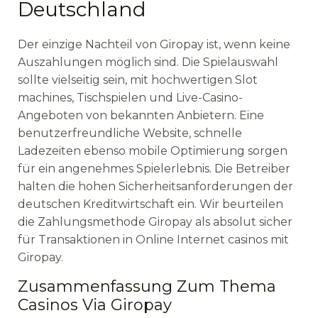
Deutschland
Der einzige Nachteil von Giropay ist, wenn keine
Auszahlungen möglich sind. Die Spielauswahl
sollte vielseitig sein, mit hochwertigen Slot
machines, Tischspielen und Live-Casino-
Angeboten von bekannten Anbietern. Eine
benutzerfreundliche Website, schnelle
Ladezeiten ebenso mobile Optimierung sorgen
für ein angenehmes Spielerlebnis. Die Betreiber
halten die hohen Sicherheitsanforderungen der
deutschen Kreditwirtschaft ein. Wir beurteilen
die Zahlungsmethode Giropay als absolut sicher
für Transaktionen in Online Internet casinos mit
Giropay.
Zusammenfassung Zum Thema
Casinos Via Giropay