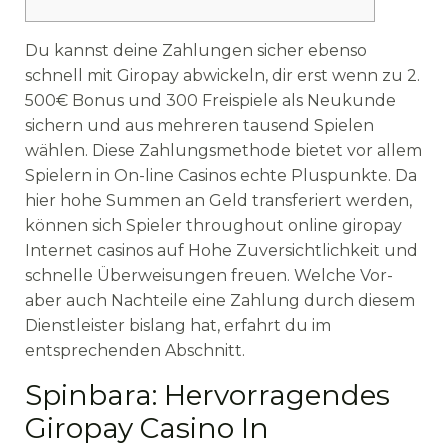
Du kannst deine Zahlungen sicher ebenso
schnell mit Giropay abwickeln, dir erst wenn zu 2.
500€ Bonus und 300 Freispiele als Neukunde
sichern und aus mehreren tausend Spielen
wählen. Diese Zahlungsmethode bietet vor allem
Spielern in On-line Casinos echte Pluspunkte. Da
hier hohe Summen an Geld transferiert werden,
können sich Spieler throughout online giropay
Internet casinos auf Hohe Zuversichtlichkeit und
schnelle Überweisungen freuen. Welche Vor-
aber auch Nachteile eine Zahlung durch diesem
Dienstleister bislang hat, erfahrt du im
entsprechenden Abschnitt.
Spinbara: Hervorragendes
Giropay Casino In