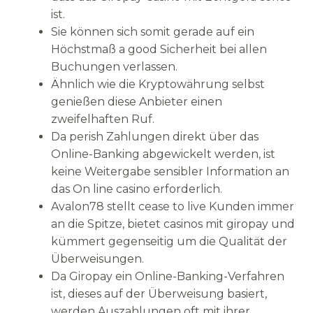
ist.
Sie können sich somit gerade auf ein
Höchstmaß a good Sicherheit bei allen
Buchungen verlassen.
Ähnlich wie die Kryptowährung selbst
genießen diese Anbieter einen
zweifelhaften Ruf.
Da perish Zahlungen direkt über das
Online-Banking abgewickelt werden, ist
keine Weitergabe sensibler Information an
das On line casino erforderlich.
Avalon78 stellt cease to live Kunden immer
an die Spitze, bietet casinos mit giropay und
kümmert gegenseitig um die Qualität der
Überweisungen.
Da Giropay ein Online-Banking-Verfahren
ist, dieses auf der Überweisung basiert,
werden Auszahlungen oft mit ihrer