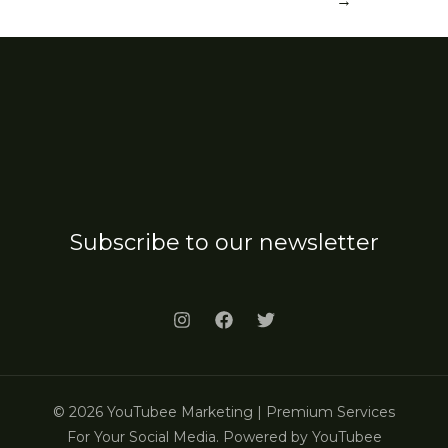
→
Subscribe to our newsletter
© 2026 YouTubee Marketing | Premium Services
For Your Social Media. Powered by YouTubee