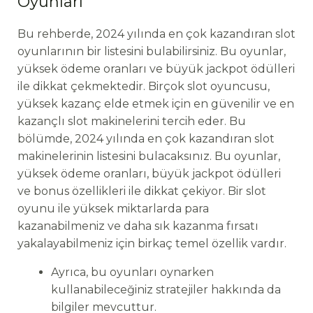
Oyunları
Bu rehberde, 2024 yılında en çok kazandıran slot
oyunlarının bir listesini bulabilirsiniz. Bu oyunlar,
yüksek ödeme oranları ve büyük jackpot ödülleri
ile dikkat çekmektedir. Birçok slot oyuncusu,
yüksek kazanç elde etmek için en güvenilir ve en
kazançlı slot makinelerini tercih eder. Bu
bölümde, 2024 yılında en çok kazandıran slot
makinelerinin listesini bulacaksınız. Bu oyunlar,
yüksek ödeme oranları, büyük jackpot ödülleri
ve bonus özellikleri ile dikkat çekiyor. Bir slot
oyunu ile yüksek miktarlarda para
kazanabilmeniz ve daha sık kazanma fırsatı
yakalayabilmeniz için birkaç temel özellik vardır.
Ayrıca, bu oyunları oynarken
kullanabileceğiniz stratejiler hakkında da
bilgiler mevcuttur.