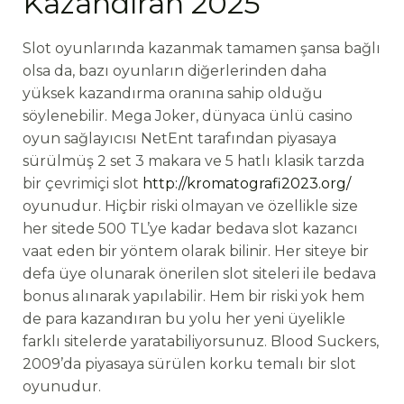
Kazandıran 2025
Slot oyunlarında kazanmak tamamen şansa bağlı
olsa da, bazı oyunların diğerlerinden daha
yüksek kazandırma oranına sahip olduğu
söylenebilir. Mega Joker, dünyaca ünlü casino
oyun sağlayıcısı NetEnt tarafından piyasaya
sürülmüş 2 set 3 makara ve 5 hatlı klasik tarzda
bir çevrimiçi slot
http://kromatografi2023.org/
oyunudur. Hiçbir riski olmayan ve özellikle size
her sitede 500 TL’ye kadar bedava slot kazancı
vaat eden bir yöntem olarak bilinir. Her siteye bir
defa üye olunarak önerilen slot siteleri ile bedava
bonus alınarak yapılabilir. Hem bir riski yok hem
de para kazandıran bu yolu her yeni üyelikle
farklı sitelerde yaratabiliyorsunuz. Blood Suckers,
2009’da piyasaya sürülen korku temalı bir slot
oyunudur.