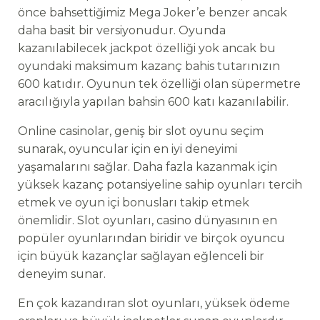
önce bahsettiğimiz Mega Joker’e benzer ancak
daha basit bir versiyonudur. Oyunda
kazanılabilecek jackpot özelliği yok ancak bu
oyundaki maksimum kazanç bahis tutarınızın
600 katıdır. Oyunun tek özelliği olan süpermetre
aracılığıyla yapılan bahsin 600 katı kazanılabilir.
Online casinolar, geniş bir slot oyunu seçim
sunarak, oyuncular için en iyi deneyimi
yaşamalarını sağlar. Daha fazla kazanmak için
yüksek kazanç potansiyeline sahip oyunları tercih
etmek ve oyun içi bonusları takip etmek
önemlidir. Slot oyunları, casino dünyasının en
popüler oyunlarından biridir ve birçok oyuncu
için büyük kazançlar sağlayan eğlenceli bir
deneyim sunar.
En çok kazandıran slot oyunları, yüksek ödeme