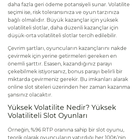
daha fazla geri ödeme potansiyeli sunar. Volatilite
seçimi ise, risk toleransınıza ve oyun tarzınıza
bağlı olmalıdır. Büyük kazançlar için yüksek
volatiliteli slotlar, daha düzenli kazançlar için
düşük-orta volatiliteli slotlar tercih edilebilir.
Çevrim şartları, oyuncuların kazançlarını nakde
çevirmek için yerine getirmeleri gereken en
önemli şarttır. Esasen, kazandığınız parayı
çekebilmek istiyorsanız, bonus parayı belirli bir
miktarda çevirmeniz gerekir. Bu imkanları alarak
online slot siteleri üzerinden her zaman kazanma
şansınız olacaktır.
Yüksek Volatilite Nedir? Yüksek
Volatiliteli Slot Oyunları
Örneğin, %96 RTP oranına sahip bir slot oyunu,
teorik olarak oyuncuların yatırdığı her 100₺’nin