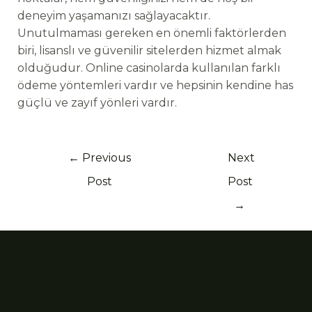
deneyim yaşamanızı sağlayacaktır.
Unutulmaması gereken en önemli faktörlerden
biri, lisanslı ve güvenilir sitelerden hizmet almak
olduğudur. Online casinolarda kullanılan farklı
ödeme yöntemleri vardır ve hepsinin kendine has
güçlü ve zayıf yönleri vardır.
←
Previous
Next
Post
Post
→