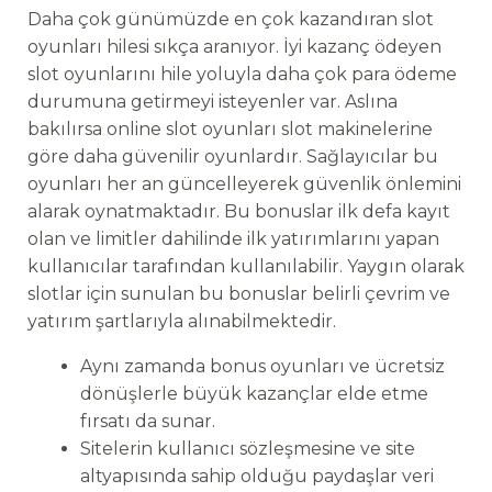
Daha çok günümüzde en çok kazandıran slot
oyunları hilesi sıkça aranıyor. İyi kazanç ödeyen
slot oyunlarını hile yoluyla daha çok para ödeme
durumuna getirmeyi isteyenler var. Aslına
bakılırsa online slot oyunları slot makinelerine
göre daha güvenilir oyunlardır. Sağlayıcılar bu
oyunları her an güncelleyerek güvenlik önlemini
alarak oynatmaktadır. Bu bonuslar ilk defa kayıt
olan ve limitler dahilinde ilk yatırımlarını yapan
kullanıcılar tarafından kullanılabilir. Yaygın olarak
slotlar için sunulan bu bonuslar belirli çevrim ve
yatırım şartlarıyla alınabilmektedir.
Aynı zamanda bonus oyunları ve ücretsiz
dönüşlerle büyük kazançlar elde etme
fırsatı da sunar.
Sitelerin kullanıcı sözleşmesine ve site
altyapısında sahip olduğu paydaşlar veri