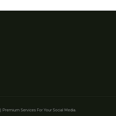
 Premium Services For Your Social Media.