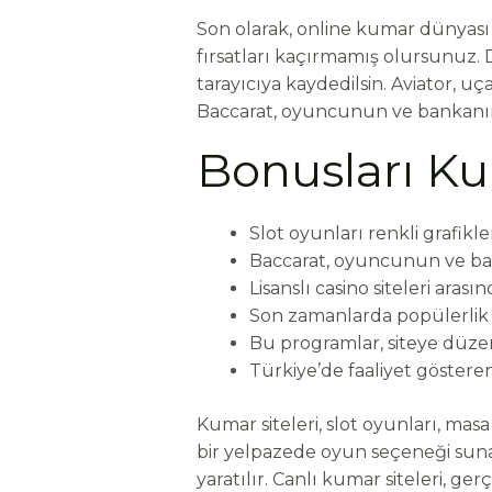
Son olarak, online kumar dünyası 
fırsatları kaçırmamış olursunuz. 
tarayıcıya kaydedilsin. Aviator,
Baccarat, oyuncunun ve bankanın 
Bonusları Ku
Slot oyunları renkli grafikl
Baccarat, oyuncunun ve bank
Lisanslı casino siteleri ara
Son zamanlarda popülerlik 
Bu programlar, siteye düzen
Türkiye’de faaliyet gösteren
Kumar siteleri, slot oyunları, masa
bir yelpazede oyun seçeneği sunar
yaratılır. Canlı kumar siteleri, g