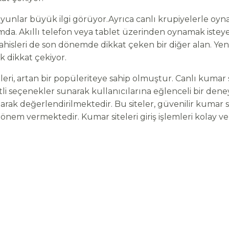
oyunlar büyük ilgi görüyor.Ayrıca canlı krupiyelerle oyn
mda. Akıllı telefon veya tablet üzerinden oynamak isteye
sleri de son dönemde dikkat çeken bir diğer alan. Yeni 
 dikkat çekiyor.
i, artan bir popüleriteye sahip olmuştur. Canlı kumar sit
itli seçenekler sunarak kullanıcılarına eğlenceli bir deneyi
olarak değerlendirilmektedir. Bu siteler, güvenilir kumar 
nem vermektedir. Kumar siteleri giriş işlemleri kolay ve h