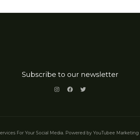
Subscribe to our newsletter
vices For Your Social Media. Powered by YouTubee Marketing |