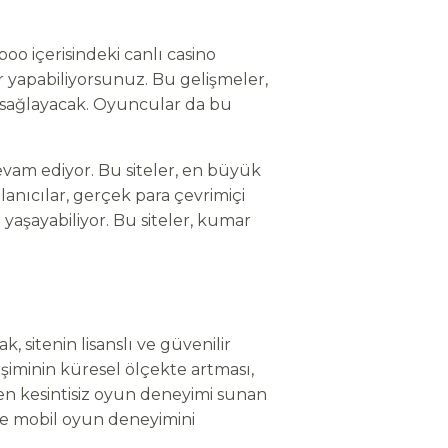
oo içerisindeki canlı casino
r yapabiliyorsunuz. Bu gelişmeler,
 sağlayacak. Oyuncular da bu
devam ediyor. Bu siteler, en büyük
lanıcılar, gerçek para çevrimiçi
 yaşayabiliyor. Bu siteler, kumar
 sitenin lisanslı ve güvenilir
şiminin küresel ölçekte artması,
den kesintisiz oyun deneyimi sunan
ikle mobil oyun deneyimini