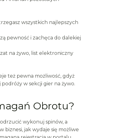
rzegasz wszystkich najlepszych
zą pewność i zachęca do dalekiej
at na żywo, list elektroniczny
eje też pewna możliwość, gdyż
podróży w sekcji gier na żywo.
ymagań Obrotu?
 odrzucić wykonuj spinów, a
 biznesi, jak wydaje się możliwe
magana rejestracja w portalu,