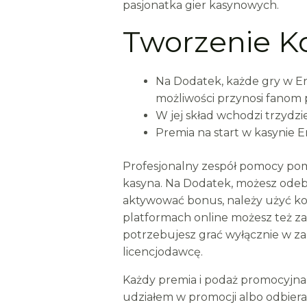
pasjonatka gier kasynowych.
Tworzenie K
Na Dodatek, każde gry w En
możliwości przynosi fanom 
W jej skład wchodzi trzydz
Premia na start w kasynie 
Profesjonalny zespół pomocy pom
kasyna. Na Dodatek, możesz odebr
aktywować bonus, należy użyć ko
platformach online możesz też zap
potrzebujesz grać wyłącznie w 
licencjodawcę.
Każdy premia i podaż promocyjna
udziałem w promocji albo odbier