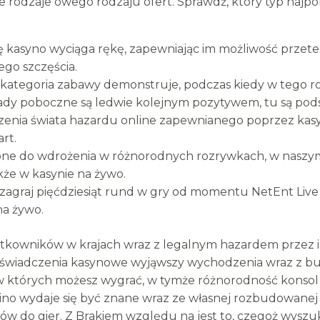
pne rodzaje owego rodzaju ofert. Sprawdź, który typ naj
ę kasyno wyciąga rękę, zapewniając im możliwość prze
ego szczęścia.
ategoria zabawy demonstruje, podczas kiedy w tego rod
ady poboczne są ledwie kolejnym pozytywem, tu są pod
enia świata hazardu online zapewnianego poprzez kasyn
rt.
e do wdrożenia w różnorodnych rozrywkach, w naszym 
kże w kasynie na żywo.
 zagraj pięćdziesiąt rund w gry od momentu NetEnt Live 
na żywo.
ytkowników w krajach wraz z legalnym hazardem przez i
 doświadczenia kasynowe wyjąwszy wychodzenia wraz z b
 których możesz wygrać, w tymże różnorodność konsol 
 wydaje się być znane wraz ze własnej rozbudowanej of
tów do gier. Z Brakiem względu na jest to, czegoż wysz