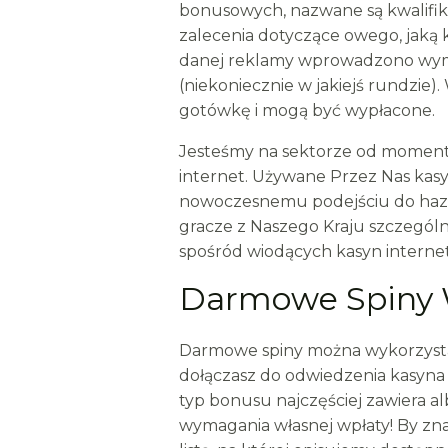
bonusowych, nazwane są kwalifiku
zalecenia dotyczące owego, jaką 
danej reklamy wprowadzono wymóg
(niekoniecznie w jakiejś rundzi
gotówkę i mogą być wypłacone.
Jesteśmy na sektorze od momentu
internet. Używane Przez Nas kasy
nowoczesnemu podejściu do hazar
gracze z Naszego Kraju szczególn
spośród wiodących kasyn intern
Darmowe Spiny 
Darmowe spiny można wykorzystać
dołączasz do odwiedzenia kasyna 
typ bonusu najczęściej zawiera 
wymagania własnej wpłaty! By zn