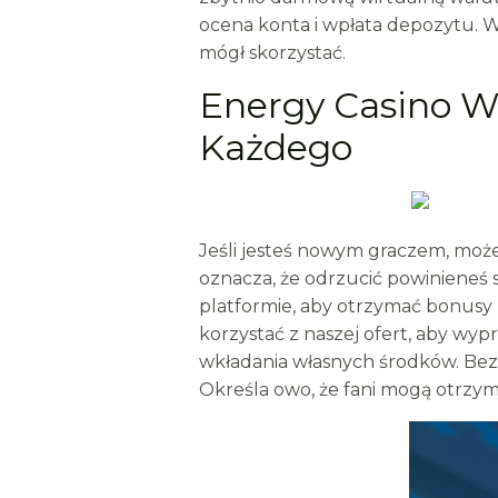
ocena konta i wpłata depozytu. W
mógł skorzystać.
Energy Casino W
Każdego
Jeśli jesteś nowym graczem, może
oznacza, że odrzucić powinieneś s
platformie, aby otrzymać bonusy
korzystać z naszej ofert, aby wyp
wkładania własnych środków. Bezp
Określa owo, że fani mogą otrzyma