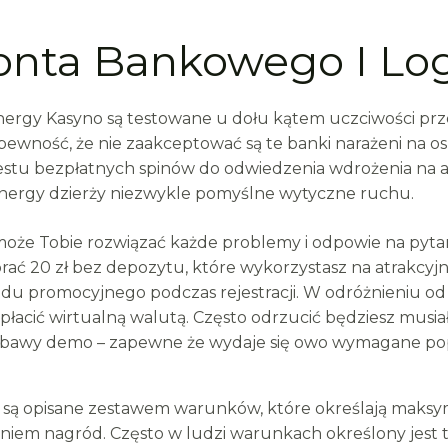
onta Bankowego I Lo
ergy Kasyno są testowane u dołu kątem uczciwości przez
pewność, że nie zaakceptować są te banki narażeni na o
iestu bezpłatnych spinów do odwiedzenia wdrożenia na 
Energy dzierży niezwykle pomyślne wytyczne ruchu.
oże Tobie rozwiązać każde problemy i odpowie na pyt
ać 20 zł bez depozytu, które wykorzystasz na atrakcyjn
du promocyjnego podczas rejestracji. W odróżnieniu od 
łacić wirtualną walutą. Często odrzucić będziesz musiał c
zabawy demo – zapewne że wydaje się owo wymagane p
 są opisane zestawem warunków, które określają maksy
aniem nagród. Często w ludzi warunkach określony jest