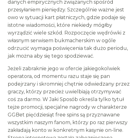
danych empirycznych związanych spośród
przesyłaniem pieniędzy. Szczególnie ważne jest
owo w sytuacji kart płatniczych, gdzie podaje się
istotne wiadomości, które niekiedy mógłby
wyrządzić wiele szkód. Rozpoczęcie wędrówki z
własnym serwisem bukmacherskim w ogóle
odrzucić wymaga poświęcenia tak dużo periodu,
jak można aby się tego spodziewać.
Jeżeli zabraknie jego w ofercie jakiegokolwiek
operatora, od momentu razu staje się pan
podejrzany i skromniej chętnie odwiedzany przez
graczy, którzy przecież uwielbiają otrzymywać
coś za darmo. W Jaki Sposób określa tylko tytuł
tejże promocji, specjalne nagrody w charakterze
GGBet pięćdziesiąt free spins są przyznawane
wszystkim naszym fanom, którzy po raz pierwszy
zakładają konto w konkretnym kasynie on-line.
Strona internetowa została zabezpieczona