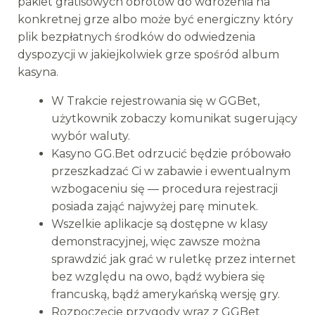
pakiet gratisowych obrotów do wdrożenia na
konkretnej grze albo może być energiczny który
plik bezpłatnych środków do odwiedzenia
dyspozycji w jakiejkolwiek grze spośród album
kasyna.
W Trakcie rejestrowania się w GGBet,
użytkownik zobaczy komunikat sugerujący
wybór waluty.
Kasyno GG.Bet odrzucić będzie próbowało
przeszkadzać Ci w zabawie i ewentualnym
wzbogaceniu się — procedura rejestracji
posiada zająć najwyżej parę minutek.
Wszelkie aplikacje są dostępne w klasy
demonstracyjnej, więc zawsze można
sprawdzić jak grać w ruletkę przez internet
bez względu na owo, bądź wybiera się
francuską, bądź amerykańską wersję gry.
Rozpoczęcie przygody wraz z GGBet