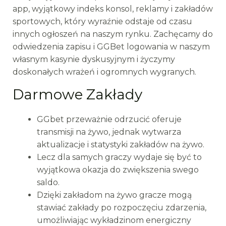
app, wyjątkowy indeks konsol, reklamy i zakładów
sportowych, który wyraźnie odstaje od czasu
innych ogłoszeń na naszym rynku. Zachęcamy do
odwiedzenia zapisu i GGBet logowania w naszym
własnym kasynie dyskusyjnym i życzymy
doskonałych wrażeń i ogromnych wygranych.
Darmowe Zakłady
GGbet przeważnie odrzucić oferuje
transmisji na żywo, jednak wytwarza
aktualizacje i statystyki zakładów na żywo.
Lecz dla samych graczy wydaje się być to
wyjątkowa okazja do zwiększenia swego
saldo.
Dzięki zakładom na żywo gracze mogą
stawiać zakłady po rozpoczęciu zdarzenia,
umożliwiając wykładzinom energiczny