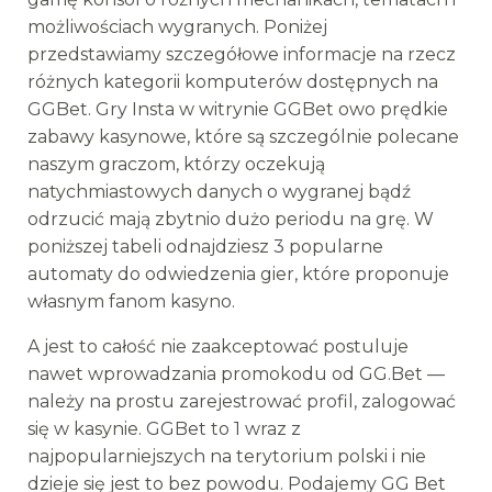
możliwościach wygranych. Poniżej
przedstawiamy szczegółowe informacje na rzecz
różnych kategorii komputerów dostępnych na
GGBet. Gry Insta w witrynie GGBet owo prędkie
zabawy kasynowe, które są szczególnie polecane
naszym graczom, którzy oczekują
natychmiastowych danych o wygranej bądź
odrzucić mają zbytnio dużo periodu na grę. W
poniższej tabeli odnajdziesz 3 popularne
automaty do odwiedzenia gier, które proponuje
własnym fanom kasyno.
A jest to całość nie zaakceptować postuluje
nawet wprowadzania promokodu od GG.Bet —
należy na prostu zarejestrować profil, zalogować
się w kasynie. GGBet to 1 wraz z
najpopularniejszych na terytorium polski i nie
dzieje się jest to bez powodu. Podajemy GG Bet