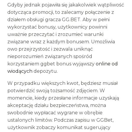
Gdyby jednak pojawiła się jakakolwiek wątpliwość
dotycząca promocji, to zalecamy połączenie z
działem obsługi gracza GG.BET. Aby w pełni
wykorzystać bonusy, użytkownicy powinni
uważnie przeczytać i zrozumieć warunki
związane wraz z każdym bonusem. Umożliwia
owo przejrzystość i zezwala uniknąć
nieporozumień związanych spośród
korzystaniem ggbet bonus wyjąwszy
online od
wiodących
depozytu.
W przypadku większych kwot, będziesz musiał
potwierdzić swoją tożsamość zdjęciem. W
momencie, kiedy przesłane informacje uzyskają
akceptację działu bezpieczeństwa, można
swobodnie wypłacać wygrane w obrębie
ustalonych limitów. Podczas zapisu w GGBet,
użytkownik zobaczy komunikat sugerujący