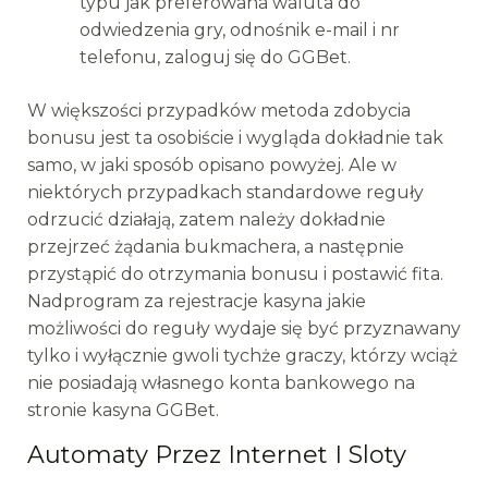
typu jak preferowana waluta do
odwiedzenia gry, odnośnik e-mail i nr
telefonu, zaloguj się do GGBet.
W większości przypadków metoda zdobycia
bonusu jest ta osobiście i wygląda dokładnie tak
samo, w jaki sposób opisano powyżej. Ale w
niektórych przypadkach standardowe reguły
odrzucić działają, zatem należy dokładnie
przejrzeć żądania bukmachera, a następnie
przystąpić do otrzymania bonusu i postawić fita.
Nadprogram za rejestracje kasyna jakie
możliwości do reguły wydaje się być przyznawany
tylko i wyłącznie gwoli tychże graczy, którzy wciąż
nie posiadają własnego konta bankowego na
stronie kasyna GGBet.
Automaty Przez Internet I Sloty