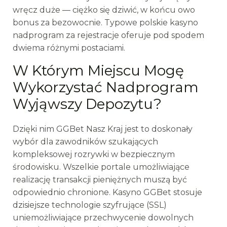
wręcz duże — ciężko się dziwić, w końcu owo
bonus za bezowocnie. Typowe polskie kasyno
nadprogram za rejestracje oferuje pod spodem
dwiema różnymi postaciami.
W Którym Miejscu Mogę
Wykorzystać Nadprogram
Wyjąwszy Depozytu?
Dzięki nim GGBet Nasz Kraj jest to doskonały
wybór dla zawodników szukających
kompleksowej rozrywki w bezpiecznym
środowisku. Wszelkie portale umożliwiające
realizację transakcji pieniężnych muszą być
odpowiednio chronione. Kasyno GGBet stosuje
dzisiejsze technologie szyfrujące (SSL)
uniemożliwiające przechwycenie dowolnych