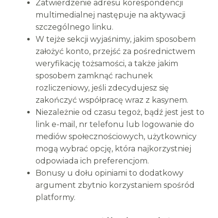
Zatwierdzenie adresu korespondencji
multimedialnej następuje na aktywacji
szczególnego linku.
W tejże sekcji wyjaśnimy, jakim sposobem
założyć konto, przejść za pośrednictwem
weryfikację tożsamości, a także jakim
sposobem zamknąć rachunek
rozliczeniowy, jeśli zdecydujesz się
zakończyć współpracę wraz z kasynem.
Niezależnie od czasu tegoż, bądź jest jest to
link e-mail, nr telefonu lub logowanie do
mediów społecznościowych, użytkownicy
mogą wybrać opcję, która najkorzystniej
odpowiada ich preferencjom.
Bonusy u dołu opiniami to dodatkowy
argument zbytnio korzystaniem spośród
platformy.