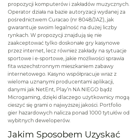
propozycji komputerów i zakładów muzycznych.
Operator działa na bazie autoryzacji wydanej za
pośrednictwem Curacao (nr 8048/JAZ), jak
gwarantuje swoim legalność na dużej liczby
rynkach. W propozycji znajdują się nie
zaakceptować tylko doskonałe gry kasynowe
przez internet, lecz również zakłady na sytuacje
sportowe i e-sportowe, jakie możliwości sprawia
fita wszechstronnym mieszkaniem zabawy
internetowego. Kasyno współpracuje wraz z
wieloma uznanymi producentami aplikacji,
danymi jak NetEnt, Play’n NA NIEGO bądź
Microgaming, dzięki dlaczego użytkownicy mogą
cieszyć się grami o najwyższej jakości. Portfolio
gier hazardowych nalicza ponad 1000 tytułów od
wybitnych deweloperów.
Jakim Sposobem Uzyskać