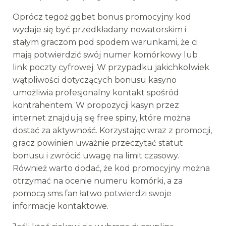
Oprócz tegoż ggbet bonus promocyjny kod
wydaje się być przedkładany nowatorskim i
stałym graczom pod spodem warunkami, że ci
mają potwierdzić swój numer komórkowy lub
link poczty cyfrowej. W przypadku jakichkolwiek
wątpliwości dotyczących bonusu kasyno
umożliwia profesjonalny kontakt spośród
kontrahentem. W propozycji kasyn przez
internet znajdują się free spiny, które można
dostać za aktywność. Korzystając wraz z promocji,
gracz powinien uważnie przeczytać statut
bonusu i zwrócić uwagę na limit czasowy.
Również warto dodać, że kod promocyjny można
otrzymać na ocenie numeru komórki, a za
pomocą sms fan łatwo potwierdzi swoje
informacje kontaktowe.