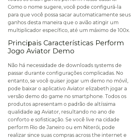
Como o nome sugere, você pode configurá-la
para que você possa sacar automaticamente seus
ganhos desta maneira que o avião atingir um
multiplicador específico, até um máximo de 100x.
Principais Características Perform
Jogo Aviator Demo
Não há necessidade de downloads systems de
passar durante configurações complicadas. No
entanto, se você quiser jogar um demo no móvil,
pode baixar o aplicativo Aviator elizabeth jogar a
versão demo do game no smartphone. Todos os
produtos apresentam o padrão de altíssima
qualidade ag Aviator, resultando no ano de
conforto e sofisticação. Se você live na cidade
perform Rio de Janeiro ou em Niterói, pode
realizar since suas compras across the internet e