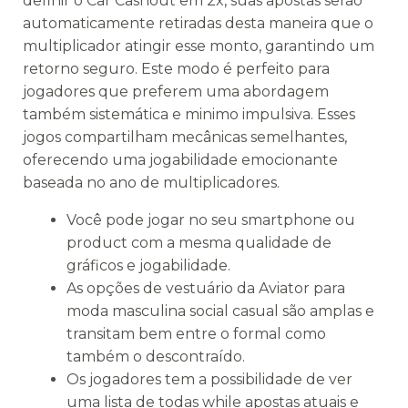
definir o Car Cashout em 2x, suas apostas serão
automaticamente retiradas desta maneira que o
multiplicador atingir esse monto, garantindo um
retorno seguro. Este modo é perfeito para
jogadores que preferem uma abordagem
também sistemática e minimo impulsiva. Esses
jogos compartilham mecânicas semelhantes,
oferecendo uma jogabilidade emocionante
baseada no ano de multiplicadores.
Você pode jogar no seu smartphone ou
product com a mesma qualidade de
gráficos e jogabilidade.
As opções de vestuário da Aviator para
moda masculina social casual são amplas e
transitam bem entre o formal como
também o descontraído.
Os jogadores tem a possibilidade de ver
uma lista de todas while apostas atuais e