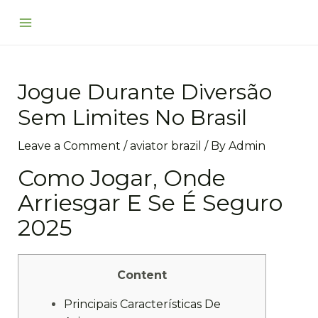
Skip
Post
Main
to
navigation
Menu
content
Jogue Durante Diversão
Sem Limites No Brasil
Leave a Comment
/
aviator brazil
/ By
Admin
Como Jogar, Onde
Arriesgar E Se É Seguro
2025
Content
Principais Características De