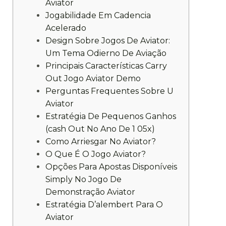
Aviator
Jogabilidade Em Cadencia
Acelerado
Design Sobre Jogos De Aviator:
Um Tema Odierno De Aviação
Principais Características Carry
Out Jogo Aviator Demo
Perguntas Frequentes Sobre U
Aviator
Estratégia De Pequenos Ganhos
(cash Out No Ano De 1 05x)
Como Arriesgar No Aviator?
O Que É O Jogo Aviator?
Opções Para Apostas Disponíveis
Simply No Jogo De
Demonstração Aviator
Estratégia D’alembert Para O
Aviator