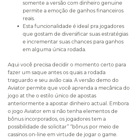
somente a versão com dinheiro genuine
permite a emoção de ganhos financeiros
reais.
Esta funcionalidade é ideal pra jogadores
que gostam de diversificar suas estratégias
e incrementar suas chances para ganhos
em alguma única rodada.
Aqui você precisa decidir o momento certo para
fazer um saque antes os quais a rodada
traguardo e seu avião caia. A versão demo do
Aviator permite que você aprenda a mecânica do
jogo at the o estilo único de apostas
anteriormente a apostar dinheiro actual. Embora
o jogo Aviator em si não tenha elementos de
bônus incorporados, os jogadores tem a
possibilidade de solicitar” “bônus por meio de
cassinos on-line em virtude de jogar o game.