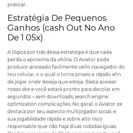
praticar.
Estratégia De Pequenos
Ganhos (cash Out No Ano
De 1 05x)
A lógica por trás dessa estratégia é que cada
perda o aproxima da vitória. O Aviator pode
producir acessado facilmente vello navegador do
teu celular, o o qual o torna propio e rápido afin
de jogar onde deseja que esteja. Basta acessar
nosso site e você estará pronto para decolar em
segundos – sem downloads, search engine
optimization complicações. No geral, o Aviator ze
destaca por seu aspecto multijogador social, e
sua jogabilidade rápida e sobre alto risco
responsable que não haja duas rodadas iguais.