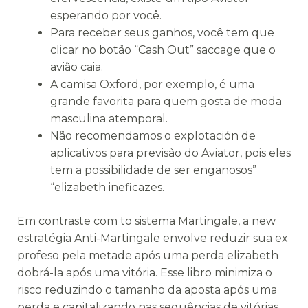
esperando por você.
Para receber seus ganhos, você tem que
clicar no botão “Cash Out” saccage que o
avião caia.
A camisa Oxford, por exemplo, é uma
grande favorita para quem gosta de moda
masculina atemporal.
Não recomendamos o explotación de
aplicativos para previsão do Aviator, pois eles
tem a possibilidade de ser enganosos”
“elizabeth ineficazes.
Em contraste com to sistema Martingale, a new
estratégia Anti-Martingale envolve reduzir sua ex
profeso pela metade após uma perda elizabeth
dobrá-la após uma vitória. Esse libro minimiza o
risco reduzindo o tamanho da aposta após uma
perda e capitalizando nas sequências de vitórias.