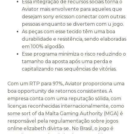
Essa integração de recursos sociais torna o
Aviator mais envolvente para aqueles que
desejam sony ericsson conectar com outras
pessoas enquanto se divertem com u jogo.
As peças com esse tecido têm uma boa
durabilidade e resistência, sendo elaboradas
em 100% algodão.
Esse programa minimiza o risco reduzindo o
tamanho da aposta após uma perda e
capitalizando nas sequências de vitórias.
Com um RTP para 97%, Aviator proporciona uma
boa opportunity de retornos consistentes. A
empresa conta com uma reputação sólida, com
licenças reconhecidas internacionalmente, como
some sort of da Malta Gaming Authority (MGA) é
responsável pela regulamentação sobre jogos
online elizabeth divirta-se.. No Brasil, o jogo é