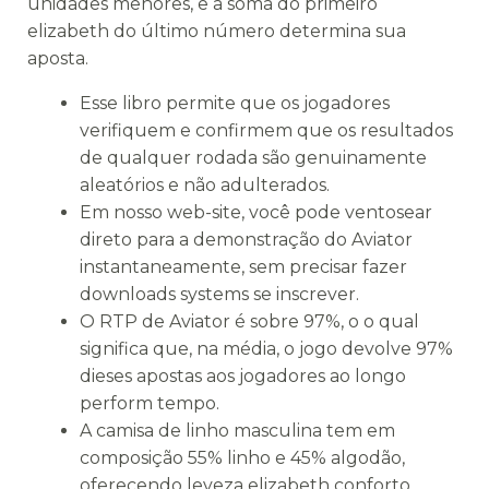
unidades menores, e a soma do primeiro
elizabeth do último número determina sua
aposta.
Esse libro permite que os jogadores
verifiquem e confirmem que os resultados
de qualquer rodada são genuinamente
aleatórios e não adulterados.
Em nosso web-site, você pode ventosear
direto para a demonstração do Aviator
instantaneamente, sem precisar fazer
downloads systems se inscrever.
O RTP de Aviator é sobre 97%, o o qual
significa que, na média, o jogo devolve 97%
dieses apostas aos jogadores ao longo
perform tempo.
A camisa de linho masculina tem em
composição 55% linho e 45% algodão,
oferecendo leveza elizabeth conforto.