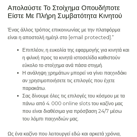
Απολαύστε Το Στοίχημα Οπουδήποτε
Είστε Με Πλήρη Συμβατότητα Κινητού
Ένας άλλος τρόπος επικοινωνίας με την πλατφόρμα
είναι η αποστολή ημέηλ στο [email protected].”
Επιπλέον, η ευκολία της εφαρμογής για κινητά και
η φιλική προς τα κινητά ιστοσελίδα καθιστούν
εύκολο το στοίχημα ανά πάσα στιγμή.
Η ανάληψη χρημάτων μπορεί να γίνει παιχνιδάκι
αν χρησιμοποιήσετε τις επιλογές που έχετε
παρακάτω.
Σας δίνουμε όλες τις επιλογές του κόσμου με τα
πάνω από 4. 000 online slots του καζίνο μας
που είναι διαθέσιμα για πρόσβαση 24/7 μέσω
του λόμπι παιχνιδιών μας.
Ως ένα καζίνο που λειτουργεί εδώ και αρκετά χρόνια,