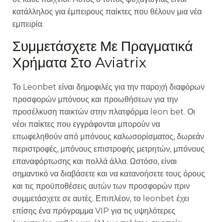
κατάλληλος για έμπειρους παίκτες που θέλουν μια νέα
εμπειρία.
Συμμετάσχετε Με Πραγματικά
Χρήματα Στο Aviatrix
Το Leonbet είναι δημοφιλές για την παροχή διαφόρων
προσφορών μπόνους και προωθήσεων για την
προσέλκυση παικτών στην πλατφόρμα leon bet. Οι
νέοι παίκτες που εγγράφονται μπορούν να
επωφεληθούν από μπόνους καλωσορίσματος, δωρεάν
περιστροφές, μπόνους επιστροφής μετρητών, μπόνους
επαναφόρτωσης και πολλά άλλα. Ωστόσο, είναι
σημαντικό να διαβάσετε και να κατανοήσετε τους όρους
και τις προϋποθέσεις αυτών των προσφορών πριν
συμμετάσχετε σε αυτές. Επιπλέον, το leonbet έχει
επίσης ένα πρόγραμμα VIP για τις υψηλότερες