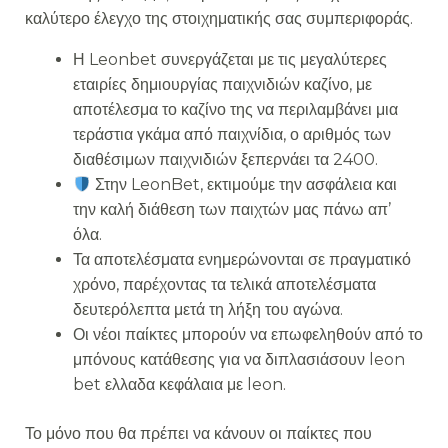
καλύτερο έλεγχο της στοιχηματικής σας συμπεριφοράς.
Η Leonbet συνεργάζεται με τις μεγαλύτερες
εταιρίες δημιουργίας παιχνιδιών καζίνο, με
αποτέλεσμα το καζίνο της να περιλαμβάνει μια
τεράστια γκάμα από παιχνίδια, ο αριθμός των
διαθέσιμων παιχνιδιών ξεπερνάει τα 2400.
Στην LeonBet, εκτιμούμε την ασφάλεια και
την καλή διάθεση των παιχτών μας πάνω απ’
όλα.
Τα αποτελέσματα ενημερώνονται σε πραγματικό
χρόνο, παρέχοντας τα τελικά αποτελέσματα
δευτερόλεπτα μετά τη λήξη του αγώνα.
Οι νέοι παίκτες μπορούν να επωφεληθούν από το
μπόνους κατάθεσης για να διπλασιάσουν leon
bet ελλαδα κεφάλαια με leon.
Το μόνο που θα πρέπει να κάνουν οι παίκτες που