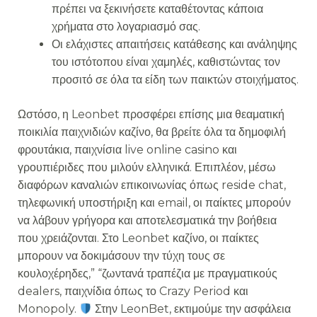
πρέπει να ξεκινήσετε καταθέτοντας κάποια
χρήματα στο λογαριασμό σας.
Οι ελάχιστες απαιτήσεις κατάθεσης και ανάληψης
του ιστότοπου είναι χαμηλές, καθιστώντας τον
προσιτό σε όλα τα είδη των παικτών στοιχήματος.
Ωστόσο, η Leonbet προσφέρει επίσης μια θεαματική
ποικιλία παιχνιδιών καζίνο, θα βρείτε όλα τα δημοφιλή
φρουτάκια, παιχνίσια live online casino και
γρουπιέριδες που μιλούν ελληνικά. Επιπλέον, μέσω
διαφόρων καναλιών επικοινωνίας όπως reside chat,
τηλεφωνική υποστήριξη και email, οι παίκτες μπορούν
να λάβουν γρήγορα και αποτελεσματικά την βοήθεια
που χρειάζονται. Στο Leonbet καζίνο, οι παίκτες
μπορουν να δοκιμάσουν την τύχη τους σε
κουλοχέρηδες,” “ζωντανά τραπέζια με πραγματικούς
dealers, παιχνίδια όπως το Crazy Period και
Monopoly.
Στην LeonBet, εκτιμούμε την ασφάλεια