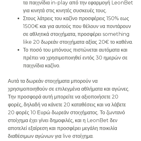
τα παιχνίδια in-play από την εφαρμογή LeonBet
για κινητά στις κινητές συσκευές τους.
Στους λάτρεις του καζίνο προσφέρεις 150% εως
1500€ και για αυτούς που θέλουν να ποντάρουν
σε αθλητικά στοιχήματα, προσφέρει something
like 20 δωρεάν στοιχήματα αξίας 20€ το καθένα.
Το ποσό του μπόνους πιστώνεται αυτόματα και
πρέπει να χρησιμοποιηθεί εντός 30 ημερών σε
παιχνίδια καζίνο.
Αυτά τα δωρεάν στοιχήματα μπορούν να
χρησιμοποιηθούν σε επιλεγμένα αθλήματα και αγώνες.
Την προσφορά αυτή μπορείτε να αξιοποιήσετε 20
φορές, δηλαδή να κάνετε 20 καταθέσεις και να λάβετε
20 φορές 10 Ευρώ δωρεάν στοιχήματος. Το ζωντανό
στοίχημα έχει γίνει δημοφιλές, και η LeonBet δεν
αποτελεί εξαίρεση και προσφέρει μεγάλη ποικιλία
διαθέσιμων αγώνων για live στοίχημα.