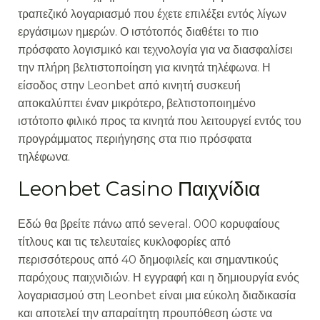
τραπεζικό λογαριασμό που έχετε επιλέξει εντός λίγων
εργάσιμων ημερών. Ο ιστότοπός διαθέτει το πιο
πρόσφατο λογισμικό και τεχνολογία για να διασφαλίσει
την πλήρη βελτιστοποίηση για κινητά τηλέφωνα. Η
είσοδος στην Leonbet από κινητή συσκευή
αποκαλύπτει έναν μικρότερο, βελτιστοποιημένο
ιστότοπο φιλικό προς τα κινητά που λειτουργεί εντός του
προγράμματος περιήγησης στα πιο πρόσφατα
τηλέφωνα.
Leonbet Casino Παιχνίδια
Εδώ θα βρείτε πάνω από several. 000 κορυφαίους
τίτλους και τις τελευταίες κυκλοφορίες από
περισσότερους από 40 δημοφιλείς και σημαντικούς
παρόχους παιχνιδιών. Η εγγραφή και η δημιουργία ενός
λογαριασμού στη Leonbet είναι μια εύκολη διαδικασία
και αποτελεί την απαραίτητη προυπόθεση ώστε να