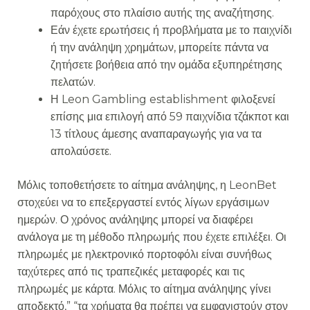
παρόχους στο πλαίσιο αυτής της αναζήτησης.
Εάν έχετε ερωτήσεις ή προβλήματα με το παιχνίδι
ή την ανάληψη χρημάτων, μπορείτε πάντα να
ζητήσετε βοήθεια από την ομάδα εξυπηρέτησης
πελατών.
Η Leon Gambling establishment φιλοξενεί
επίσης μια επιλογή από 59 παιχνίδια τζάκποτ και
13 τίτλους άμεσης αναπαραγωγής για να τα
απολαύσετε.
Μόλις τοποθετήσετε το αίτημα ανάληψης, η LeonBet
στοχεύει να το επεξεργαστεί εντός λίγων εργάσιμων
ημερών. Ο χρόνος ανάληψης μπορεί να διαφέρει
ανάλογα με τη μέθοδο πληρωμής που έχετε επιλέξει. Οι
πληρωμές με ηλεκτρονικό πορτοφόλι είναι συνήθως
ταχύτερες από τις τραπεζικές μεταφορές και τις
πληρωμές με κάρτα. Μόλις το αίτημα ανάληψης γίνει
αποδεκτό,” “τα χρήματα θα πρέπει να εμφανιστούν στον