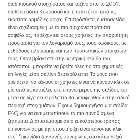
διαδικτυακού στοιχήματος και καζίνο απο το 2007,
διαθέτει άδεια Κουρασαό και εποπτεύεται από τις
εκάστοτε αρμόδιες αρχές. Επιπρόσθετα, η ιστοσελίδα
είναι σχεδιασμένη με τα πιο σύχρονα πρότυπα
ασφάλειας, παρέχοντας στους χρήστες την απαραίτητη
προστασία για τον λογαρισμό τους, τους κωδικούς, τις
μεθόδους πληρωμής και των προσωπικών στοιχείων
τους. Όταν βρίσκεστε στην κεντρική σελίδα του
ιστότοπου, μπορείτε να βρείτε όλες τις στοιχηματικές
επιλογές μέσα σε λίγα δευτερόλεπτα. Το μόνο που
χρειάζεται να κάνουν οι χρήστες είναι να κάνουν κλικ σε
μία από τις καρτέλες στο επάνω μέρος της σελίδας και
μέσα σε λίγα δευτερόλεπτα θα μεταφερθούν στην ειδική
περιοχή στοιχημάτων. Έχουν δημιουργήσει μια σελίδα
FAQ για να αντιμετωπίσουν τα πιο συνηθισμένα
ζητήματα. Διαπιστώσαμε ότι ο ευκολότερος τρόπος
επικοινωνίας με την υποστήριξη είναι κάνοντας κλικ
στο” “εικονίδιο ζωντανής συνομιλίας στο κάτω δεξιά