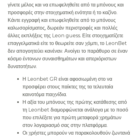
γίνετε μέλος και να επωφεληθείτε από τα μπόνους και
προσφορές στην στοιχηματική ενότητα ή το καζίνο.
Κάντε εγγραφή και επωφεληθείτε από το μπόνους
καλωσορίσματος, δωρεάν περιστροφές και πολλές
άλλες εκπλήξεις της Leon guess. Είτε στοιχηματίζετε
επαγγελματικά είτε το θεωρείτε σαν χόμπι, το LeonBet
δεν απογοητεύει κανέναν. Ανοίγει το παράθυρο σε έναν
κόσμο έντονων συναισθημάτων και απεριόριστων
δυνατοτήτων.
Η Leonbet GR είναι αφοσιωμένη στο να
προσφέρει στους παίκτες της τα τελευταία
καινοτόμα παιχνίδια.
Η αξία του μπόνους της πρώτης κατάθεσης από
τη Leonbet διαμορφώνεται ανάλογα με το ποσό
που επιλέξετε για πρώτη μεταφορά χρημάτων
στον λογαριασμό σας στην πλατφόρμα.
Οι χρήστες μπορούν να παρακολουθούν ζωντανά