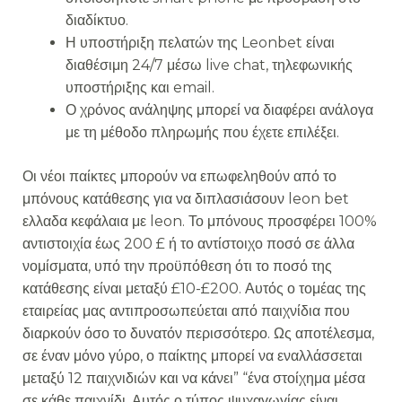
διαδίκτυο.
Η υποστήριξη πελατών της Leonbet είναι
διαθέσιμη 24/7 μέσω live chat, τηλεφωνικής
υποστήριξης και email.
Ο χρόνος ανάληψης μπορεί να διαφέρει ανάλογα
με τη μέθοδο πληρωμής που έχετε επιλέξει.
Οι νέοι παίκτες μπορούν να επωφεληθούν από το
μπόνους κατάθεσης για να διπλασιάσουν leon bet
ελλαδα κεφάλαια με leon. Το μπόνους προσφέρει 100%
αντιστοιχία έως 200 £ ή το αντίστοιχο ποσό σε άλλα
νομίσματα, υπό την προϋπόθεση ότι το ποσό της
κατάθεσης είναι μεταξύ £10-£200. Αυτός ο τομέας της
εταιρείας μας αντιπροσωπεύεται από παιχνίδια που
διαρκούν όσο το δυνατόν περισσότερο. Ως αποτέλεσμα,
σε έναν μόνο γύρο, ο παίκτης μπορεί να εναλλάσσεται
μεταξύ 12 παιχνιδιών και να κάνει” “ένα στοίχημα μέσα
σε κάθε παιχνίδι. Αυτός ο τύπος ψυχαγωγίας είναι