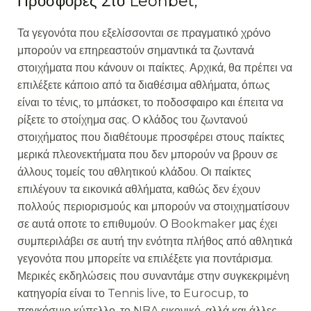
Προσφορές Στο Leonbet;
Τα γεγονότα που εξελίσσονται σε πραγματικό χρόνο
μπορούν να επηρεαστούν σημαντικά τα ζωντανά
στοιχήματα που κάνουν οι παίκτες. Αρχικά, θα πρέπει να
επιλέξετε κάποιο από τα διαθέσιμα αθλήματα, όπως
είναι το τένις, το μπάσκετ, το ποδοσφαιρο και έπειτα να
ρίξετε το στοίχημα σας. Ο κλάδος του ζωντανού
στοιχήματος που διαθέτουμε προσφέρει στους παίκτες
μερικά πλεονεκτήματα που δεν μπορούν να βρουν σε
άλλους τομείς του αθλητικού κλάδου. Οι παίκτες
επιλέγουν τα εικονικά αθλήματα, καθώς δεν έχουν
πολλούς περιορισμούς και μπορούν να στοιχηματίσουν
σε αυτά οποτε το επιθυμούν. Ο Bookmaker μας έχει
συμπεριλάβει σε αυτή την ενότητα πλήθος από αθλητικά
γεγονότα που μπορείτε να επιλέξετε για ποντάρισμα.
Μερικές εκδηλώσεις που συναντάμε στην συγκεκριμένη
κατηγορία είναι το Tennis live, το Eurocup, το
παγκόσμιο κύπελλο, το NBA εικονικό, αλλά και άλλες