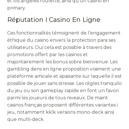
et los angeles roulette, ainsi qu’un casino en
primary.
Réputation I Casino En Ligne
Ces fonctionnalités témoignent de l’engagement
éthique du casino envers la protection para ses
utilisateurs. Oui cela est possible à travers des
promotions offert par les casinos et
majoritairement les bonus sobre bienvenue. Les
gambling dens en ligne proposition vraiment une
plateforme amicale et apaisante sur laquelle il est
possible de jouer sans stresse. Les règles tranquilo
du jeu ou son gameplay rapide en font un favori
parmi les joueurs de tous niveaux. De maint
casinos français proposent différentes variantes i
jeu, notamment kklk versions mono-deck ainsi
que multi-deck.