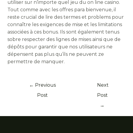
utiliser sur n’importe quel jeu du on line casino.
Tout comme avec les offres para bienvenue, il
reste crucial de lire des termes et problems pour
connaître les exigences de mise et les limitations
associées à ces bonus. Ils sont également tenus
sobre respecter des lignes de mises ainsi que de
dépôts pour garantir que nos utilisateurs ne
dépensent pas plus qu’ils ne peuvent ze
permettre de manquer.
←
Previous
Next
Post
Post
→