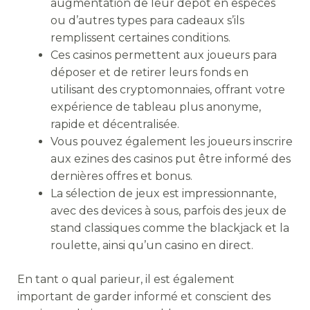
augmentation de leur dépôt en espèces
ou d’autres types para cadeaux s’ils
remplissent certaines conditions.
Ces casinos permettent aux joueurs para
déposer et de retirer leurs fonds en
utilisant des cryptomonnaies, offrant votre
expérience de tableau plus anonyme,
rapide et décentralisée.
Vous pouvez également les joueurs inscrire
aux ezines des casinos put être informé des
dernières offres et bonus.
La sélection de jeux est impressionnante,
avec des devices à sous, parfois des jeux de
stand classiques comme the blackjack et la
roulette, ainsi qu’un casino en direct.
En tant o qual parieur, il est également
important de garder informé et conscient des