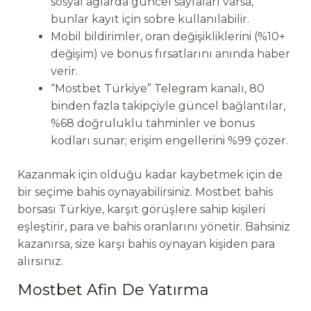
sosyal ağlarda güncel sayfaları varsa,
bunlar kayıt için sobre kullanılabilir.
Mobil bildirimler, oran değişikliklerini (%10+
değişim) ve bonus fırsatlarını anında haber
verir.
“Mostbet Türkiye” Telegram kanalı, 80
binden fazla takipçiyle güncel bağlantılar,
%68 doğruluklu tahminler ve bonus
kodları sunar; erişim engellerini %99 çözer.
Kazanmak için olduğu kadar kaybetmek için de
bir seçime bahis oynayabilirsiniz. Mostbet bahis
borsası Türkiye, karşıt görüşlere sahip kişileri
eşleştirir, para ve bahis oranlarını yönetir. Bahsiniz
kazanırsa, size karşı bahis oynayan kişiden para
alırsınız.
Mostbet Afin De Yatırma