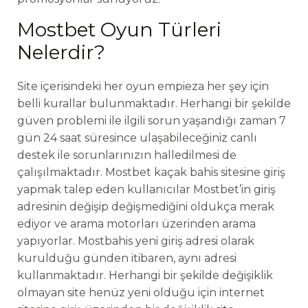
Mostbet Oyun Türleri
Nelerdir?
Site içerisindeki her oyun empieza her şey için
belli kurallar bulunmaktadır. Herhangi bir şekilde
güven problemi ile ilgili sorun yaşandığı zaman 7
gün 24 saat süresince ulaşabileceğiniz canlı
destek ile sorunlarınızın halledilmesi de
çalışılmaktadır. Mostbet kaçak bahis sitesine giriş
yapmak talep eden kullanıcılar Mostbet’in giriş
adresinin değişip değişmediğini oldukça merak
ediyor ve arama motorları üzerinden arama
yapıyorlar. Mostbahis yeni giriş adresi olarak
kurulduğu günden itibaren, aynı adresi
kullanmaktadır. Herhangi bir şekilde değişiklik
olmayan site henüz yeni olduğu için internet