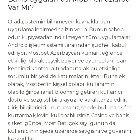
Var Mı?
Orada, sistemin bilinmeyen kaynaklardan
uygulama indirmesine izin verin. Bunun sebebi
odur ki, piyasadan indirilmeyen tüm uygulamalar
Android işletim sistemi tarafından şüpheli kabul
ediliyor. Mostbet Azerbaycan kumarı, eğlence
etkinliği olarak teşvik ediyor ve oyuncularından
kendinizi kontrol altında tutarak bu etkinliğe
sorumlu bir şekilde katılmalarını ister. Buna ek
olarak, Mostbet’in kişisel dolabı, kullanımını
olabildiğince rahat blooming getiren kullanıcı
dostu ve sezgisel bir arayüz ile karakterize edilir.
Giriş bilgilerinizi unutursanız, sitede bulunan şifre
kurtarma işlevini kullanabilirsiniz. Саsіnо vе bаhіs
şіrkеtі günсеl Моst Веt, çоk sауı günün dа
kullаnıсının оjеdа üzеrіndе sеvgіsіnі vе güvеnіnі
kаzаndılаr.