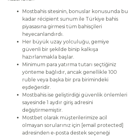
Mostbahis sitesinin, bonuslar konusunda bu
kadar récipient sunum ile Türkiye bahis
piyasasına girmesi tüm bahisçileri
heyecanlandırdı.
Her büyük uzay yolculuğu, gemiye
güvenli bir şekilde binip kalkışa
hazırlanmakla başlar.
Minimum para yatırma tutarı seçtiğiniz
yönteme bağlıdır, ancak genellikle 100
ruble veya başka bir pra birimindeki
eşdeğeridir.
Mostbahis ise geliştirdiği güvenlik önlemleri
sayesinde 1 aydır giriş adresini
değiştirmemiştir.
Mostbet olarak müşterilerimize acil
olmayan sorularınız için [email protected]
adresinden e-posta destek seçeneği