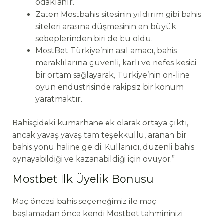
odaklanır.
Zaten Mostbahis sitesinin yıldırım gibi bahis
siteleri arasına düşmesinin en büyük
sebeplerinden biri de bu oldu.
MostBet Türkiye’nin asıl amacı, bahis
meraklılarına güvenli, karlı ve nefes kesici
bir ortam sağlayarak, Türkiye’nin on-line
oyun endüstrisinde rakipsiz bir konum
yaratmaktır.
Bahisçideki kumarhane ek olarak ortaya çıktı,
ancak yavaş yavaş tam teşekküllü, aranan bir
bahis yönü haline geldi. Kullanıcı, düzenli bahis
oynayabildiği ve kazanabildiği için övüyor.”
Mostbet İlk Üyelik Bonusu
Maç öncesi bahis seçeneğimiz ile maç
başlamadan önce kendi Mostbet tahmininizi