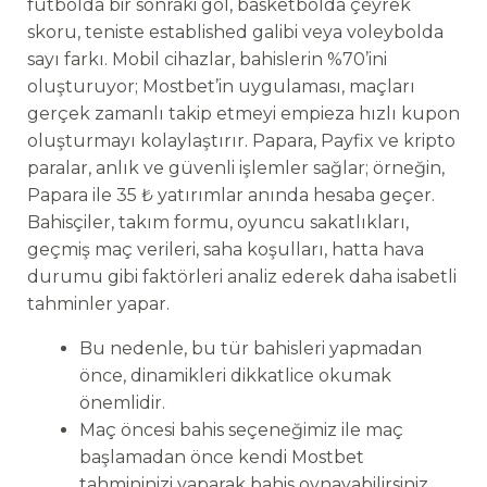
futbolda bir sonraki gol, basketbolda çeyrek
skoru, teniste established galibi veya voleybolda
sayı farkı. Mobil cihazlar, bahislerin %70’ini
oluşturuyor; Mostbet’in uygulaması, maçları
gerçek zamanlı takip etmeyi empieza hızlı kupon
oluşturmayı kolaylaştırır. Papara, Payfix ve kripto
paralar, anlık ve güvenli işlemler sağlar; örneğin,
Papara ile 35 ₺ yatırımlar anında hesaba geçer.
Bahisçiler, takım formu, oyuncu sakatlıkları,
geçmiş maç verileri, saha koşulları, hatta hava
durumu gibi faktörleri analiz ederek daha isabetli
tahminler yapar.
Bu nedenle, bu tür bahisleri yapmadan
önce, dinamikleri dikkatlice okumak
önemlidir.
Maç öncesi bahis seçeneğimiz ile maç
başlamadan önce kendi Mostbet
tahmininizi yaparak bahis oynayabilirsiniz,