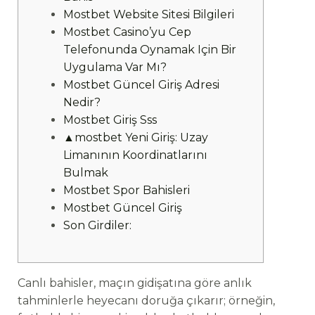
Mostbet Website Sitesi Bilgileri
Mostbet Casino’yu Cep
Telefonunda Oynamak Için Bir
Uygulama Var Mı?
Mostbet Güncel Giriş Adresi
Nedir?
Mostbet Giriş Sss
▲mostbet Yeni Giriş: Uzay
Limanının Koordinatlarını
Bulmak
Mostbet Spor Bahisleri
Mostbet Güncel Giriş
Son Girdiler:
Canlı bahisler, maçın gidişatına göre anlık
tahminlerle heyecanı doruğa çıkarır; örneğin,