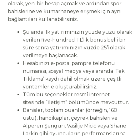
olarak, yeni bir hesap açmak ve ardından spor
bahislerine ve kumarhaneye erişmek için aynı
bağlantıları kullanabilirsiniz.
Şu anda ilk yatırımınızın yüzde yüzü olarak
verilen five-hundred TL’lik bonus belli bir
süre sonra yatırımınızın yüzde 25’i olarak
verilmeye başlanacak.
Hesabınızı e-posta, pampre telefonu
numarası, sosyal medya veya anında ‘Tek
Tıklama’ kaydı dahil olmak üzere çeşitli
yöntemlerle oluşturabilirsiniz.
Tüm bu seçenekler resmî internet
sitesinde “İletişim” bölümünde mevcuttur.
Bahisler, toplam puanlar (örneğin, 160
üstü), handikaplar, çeyrek bahisleri ve
Alperen Şengün, Vasilije Micić veya Shane
Larkin gibi oyuncuların performanslarına