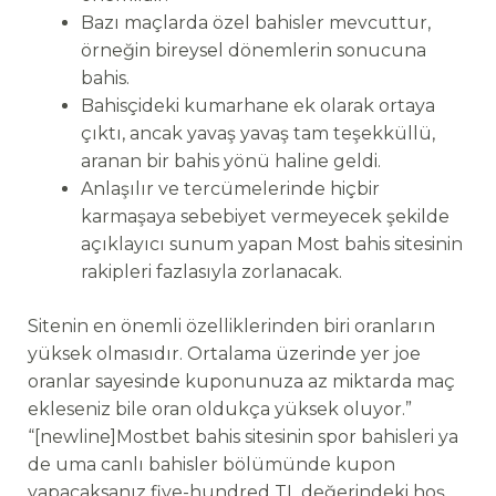
Bazı maçlarda özel bahisler mevcuttur,
örneğin bireysel dönemlerin sonucuna
bahis.
Bahisçideki kumarhane ek olarak ortaya
çıktı, ancak yavaş yavaş tam teşekküllü,
aranan bir bahis yönü haline geldi.
Anlaşılır ve tercümelerinde hiçbir
karmaşaya sebebiyet vermeyecek şekilde
açıklayıcı sunum yapan Most bahis sitesinin
rakipleri fazlasıyla zorlanacak.
Sitenin en önemli özelliklerinden biri oranların
yüksek olmasıdır. Ortalama üzerinde yer joe
oranlar sayesinde kuponunuza az miktarda maç
ekleseniz bile oran oldukça yüksek oluyor.”
“[newline]Mostbet bahis sitesinin spor bahisleri ya
de uma canlı bahisler bölümünde kupon
yapacaksanız five-hundred TL değerindeki hoş