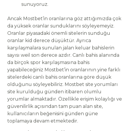
sunuyoruz.
Ancak Mostbet’in oranlarına göz attığımızda çok
da yüksek oranlar sunduklarını söyleyemeyiz.
Oranlar piyasadaki önemli sitelerin sunduğu
oranlar kid derece düşüktür. Ayrıca
karşılaşmalara sunulan jalan keluar bahislerin
sayısı weil son derece azdır. Canlı bahis alanında
da birçok spor karşılaşmasına bahis
yapabileceğiniz Mostbet’in oranlarının yine farklı
sitelerdeki canlı bahis oranlarına göre düşük
olduğunu söyleyebiliriz. Mostbet site yorumları
site kurulduğu günden itibaren olumlu
yorumlar almaktadır. Özellikle erişim kolaylığı ve
güvenilirlik açısından tam puan alan site,
kullanıcıların beğenisini günden güne
toplamaya devam etmektedir.