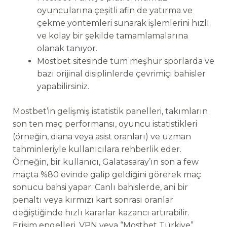
oyuncularına çeşitli afin de yatırma ve
çekme yöntemleri sunarak işlemlerini hızlı
ve kolay bir şekilde tamamlamalarına
olanak tanıyor.
Mostbet sitesinde tüm meşhur sporlarda ve
bazı orijinal disiplinlerde çevrimiçi bahisler
yapabilirsiniz.
Mostbet’in gelişmiş istatistik panelleri, takımların
son ten maç performansı, oyuncu istatistikleri
(örneğin, diana veya asist oranları) ve uzman
tahminleriyle kullanıcılara rehberlik eder.
Örneğin, bir kullanıcı, Galatasaray’ın son a few
maçta %80 evinde galip geldiğini görerek maç
sonucu bahsi yapar. Canlı bahislerde, ani bir
penaltı veya kırmızı kart sonrası oranlar
değiştiğinde hızlı kararlar kazancı artırabilir.
Erişim engelleri, VPN veya “Mostbet Türkiye”