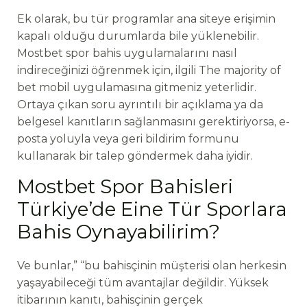
Ek olarak, bu tür programlar ana siteye erişimin
kapalı olduğu durumlarda bile yüklenebilir.
Mostbet spor bahis uygulamalarını nasıl
indireceğinizi öğrenmek için, ilgili The majority of
bet mobil uygulamasına gitmeniz yeterlidir.
Ortaya çıkan soru ayrıntılı bir açıklama ya da
belgesel kanıtların sağlanmasını gerektiriyorsa, e-
posta yoluyla veya geri bildirim formunu
kullanarak bir talep göndermek daha iyidir.
Mostbet Spor Bahisleri
Türkiye’de Eine Tür Sporlara
Bahis Oynayabilirim?
Ve bunlar,” “bu bahisçinin müşterisi olan herkesin
yaşayabileceği tüm avantajlar değildir. Yüksek
itibarının kanıtı, bahisçinin gerçek