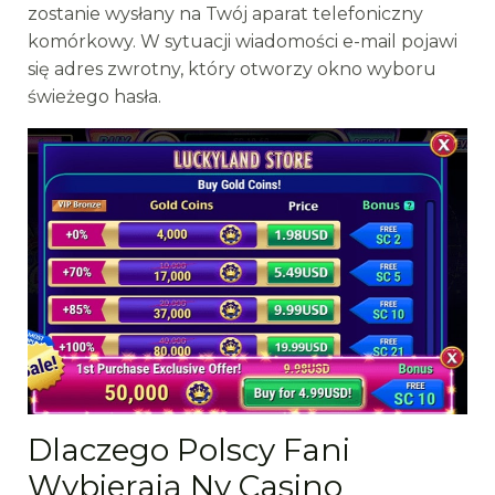
zostanie wysłany na Twój aparat telefoniczny
komórkowy. W sytuacji wiadomości e-mail pojawi
się adres zwrotny, który otworzy okno wyboru
świeżego hasła.
Dlaczego Polscy Fani
Wybierają Nv Casino