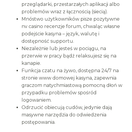
przeglądarki, przestarzałych aplikacji albo
problemów wraz z łącznością (siecią).
Mnóstwo użytkowników pisze pozytywne
nv casino recenzje forum, chwaląc własne
podejście kasyna – język, walutę i
dostępność supportu.
Niezależnie lub jesteś w pociągu, na
przerwie w pracy bądź relaksujesz się na
kanapie.
Funkcja czatu na żywo, dostępna 24/7 na
stronie www domowej kasyna, zapewnia
graczom natychmiastową pomocną dłoń w
przypadku problemów spośród
logowaniem.
Odrzucić obiecują cudów, jedynie dają
masywne narzędzia do odwiedzenia
postępowania.