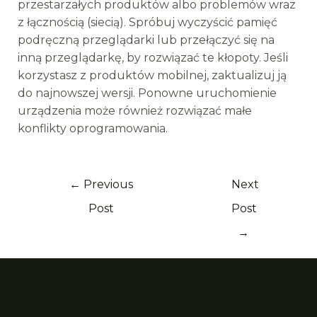
przestarzałych produktów albo problemów wraz
z łącznością (siecią). Spróbuj wyczyścić pamięć
podręczną przeglądarki lub przełączyć się na
inną przeglądarkę, by rozwiązać te kłopoty. Jeśli
korzystasz z produktów mobilnej, zaktualizuj ją
do najnowszej wersji. Ponowne uruchomienie
urządzenia może również rozwiązać małe
konflikty oprogramowania.
←
Previous
Next
Post
Post
→