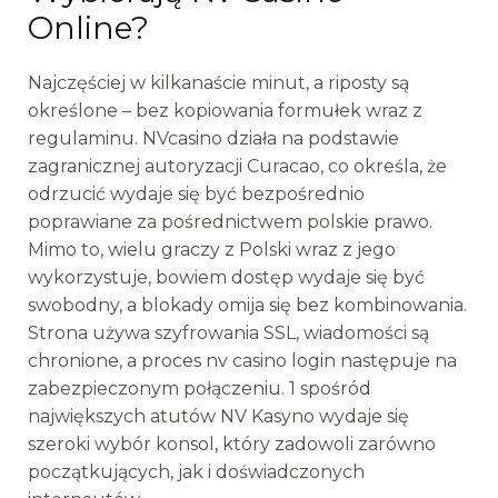
Online?
Najczęściej w kilkanaście minut, a riposty są
określone – bez kopiowania formułek wraz z
regulaminu. NVcasino działa na podstawie
zagranicznej autoryzacji Curacao, co określa, że
odrzucić wydaje się być bezpośrednio
poprawiane za pośrednictwem polskie prawo.
Mimo to, wielu graczy z Polski wraz z jego
wykorzystuje, bowiem dostęp wydaje się być
swobodny, a blokady omija się bez kombinowania.
Strona używa szyfrowania SSL, wiadomości są
chronione, a proces nv casino login następuje na
zabezpieczonym połączeniu. 1 spośród
największych atutów NV Kasyno wydaje się
szeroki wybór konsol, który zadowoli zarówno
początkujących, jak i doświadczonych