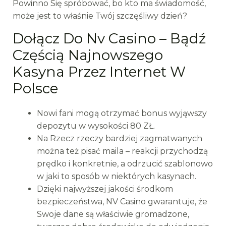
Powinno Się spróbować, bo kto ma świadomość,
może jest to właśnie Twój szczęśliwy dzień?
Dołącz Do Nv Casino – Bądź
Częścią Najnowszego
Kasyna Przez Internet W
Polsce
Nowi fani mogą otrzymać bonus wyjąwszy
depozytu w wysokości 80 ZŁ.
Na Rzecz rzeczy bardziej zagmatwanych
można też pisać maila – reakcji przychodzą
prędko i konkretnie, a odrzucić szablonowo
w jaki to sposób w niektórych kasynach.
Dzięki najwyższej jakości środkom
bezpieczeństwa, NV Casino gwarantuje, że
Swoje dane są właściwie gromadzone,