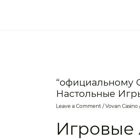
Skip
Post
to
navigation
content
“официальному С
Настольные Игр
Leave a Comment
/
Vovan Casino
Игровые 