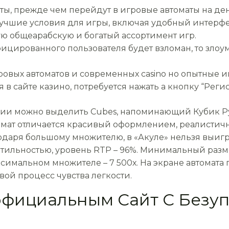
ты, прежде чем перейдут в игровые автоматы на де
 лучшие условия для игры, включая удобный интер
ю общеарабскую и богатый ассортимент игр.
фицированного пользователя будет взломан, то зло
овых автоматов и современных casino но опытные иг
 в сайте казино, потребуется нажать а кнопку “Реги
ии можно выделить Cubes, напоминающий Кубик Руб
втомат отличается красивый оформлением, реалисти
даря большому множителю, в «Акуле» нельзя выигр
тильностью, уровень RTP – 96%. Минимальный размер 
симальном множителе – 7 500х. На экране автомата
вой процесс чувства легкости.
официальным Сайт С Безу