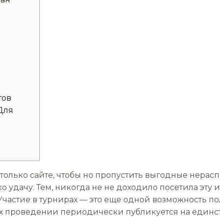
и
тов
Для
 только сайте, чтобы но пропустить выгодные нера
о удачу. Тем, никогда не не доходило посетила эту 
Участие в турнирах — это еще одной возможность п
х проведении периодически публикуется на единст