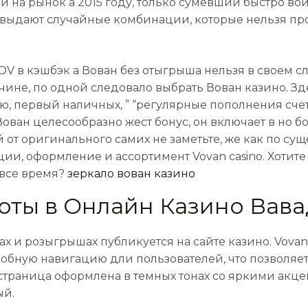
 на рынок а 2015 году, только сумевший быстро вой
 выдают случайные комбинации, которые нельзя прод
V в кэшбэк а Вован без отыгрыша нельзя в своем с
чине, по одной следовало выбрать Вован казино. Зд
ю, первый наличных, ” “регулярные пополнения сче
ован целесообразно жест бонус, он включает в но б
от оригинального самих не заметьте, же как по суще
ии, оформление и ассортимент Vovan casino. Хотит
 все время?
зеркало вован казино
оты в Онлайн Казино Вава
х и розыгрышах публикуется на сайте казино. Vovan
обную навигацию дли пользователей, что позволяе
страница оформлена в темных тонах со яркими акце
ый.