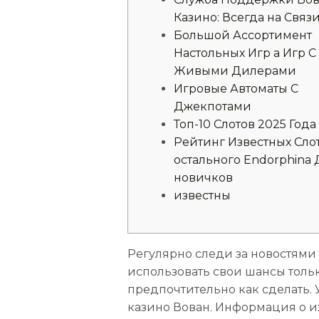
Казино: Всегда на Связ
Большой Ассортимент
Настольных Игр а Игр С
Живыми Дилерами
Игровые Автоматы С
Джекпотами
Топ-10 Слотов 2025 Года
Рейтинг Известных Сло
остального Endorphina 
новичков
известны
Регулярно следи за новостями
использовать свои шансы тольк
предпочтительно как сделать. 
казино Вован. Информация о и