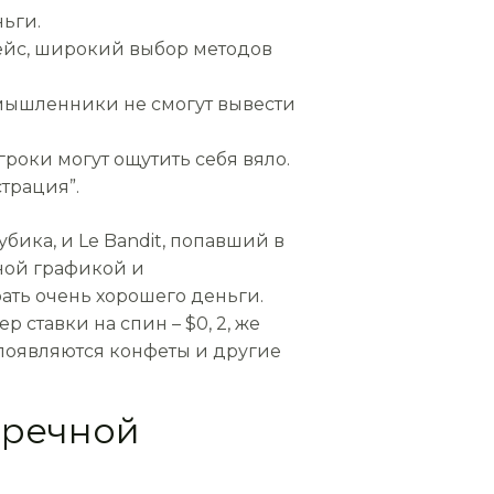
ньги.
фейс, широкий выбор методов
умышленники не смогут вывести
роки могут ощутить себя вяло.
страция”.
ика, и Le Bandit, попавший в
чной графикой и
ать очень хорошего деньги.
ставки на спин – $0, 2, же
 появляются конфеты и другие
пречной