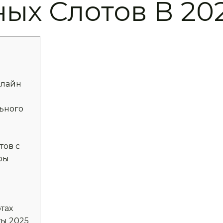
ых Слотов В 20
нлайн
ьного
тов с
ры
тах
ы 2025