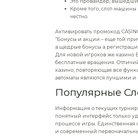
Это провайдер, вышедший
Кроме того, слот-машины
честно.
Активировать промокод CASINO
“Бонусы и акции – еще той при
а щедрые бонусы а регистраци
Для новой игроков же казино В
бесплатные вращения. Отличий 
казино, повторяющая все функц
автоматы являются лучшими и
Популярные Сл
Информация о текущих турнира
понятный интерфейс только уд
процессе игры. Единственная 
и современный первоначальн