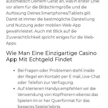
automatisch Deinem Gerät an, was in erster Linie
vor allem für die Bildschirmgröße und die
Auflösung Deines Smartphones/Tablets gilt.
Damit ist immer die bestmögliche Darstellung
und Nutzung jeder mobilen Web-App
gewährleistet. Auch mit Blick auf die
Zuversichtlichkeit spricht einiges für die Web-
Apps.
Wie Man Eine Einzigartige Casino
App Mit Echtgeld Findet
Bei Fragen oder Problemen steht inside
der Regel ein Kontakt per E mail, Live-Chat
oder Telefon zur Verfügung.
Auf kleineren Handys empfehlen wir die
Verwendung von Kopfhörern ebenso das
Spielen im or her Querformat für das
besseres Spielerlebnis.