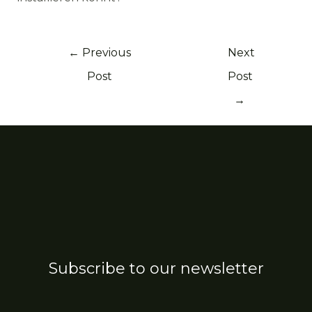
←
Previous
Next
Post
Post
→
Subscribe to our newsletter