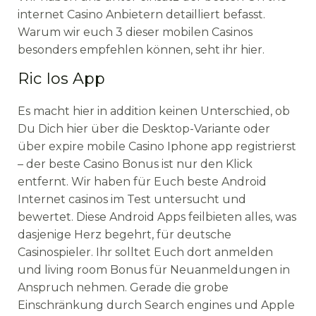
internet Casino Anbietern detailliert befasst.
Warum wir euch 3 dieser mobilen Casinos
besonders empfehlen können, seht ihr hier.
Ric Ios App
Es macht hier in addition keinen Unterschied, ob
Du Dich hier über die Desktop-Variante oder
über expire mobile Casino Iphone app registrierst
– der beste Casino Bonus ist nur den Klick
entfernt. Wir haben für Euch beste Android
Internet casinos im Test untersucht und
bewertet. Diese Android Apps feilbieten alles, was
dasjenige Herz begehrt, für deutsche
Casinospieler. Ihr solltet Euch dort anmelden
und living room Bonus für Neuanmeldungen in
Anspruch nehmen. Gerade die grobe
Einschränkung durch Search engines und Apple