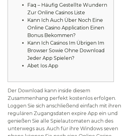
Faq – Häufig Gestellte Wundern
Zur Online Casinos Liste
Kann Ich Auch Über Noch Eine
Online Casino Application Einen
Bonus Bekommen?
Kann Ich Casinos Im Übrigen Im
Browser Sowie Ohne Download
Jeder App Spielen?
Abet Ios App
Der Download kann inside diesem
Zusammenhang perfekt kostenlos erfolgen.
Loggen Sie sich anschließend einfach mit ihren
regulären Zugangsdaten expire App ein und
genießen Sie alle Spielautomaten auch des
unterwegs aus. Auch für ihre Windows seven